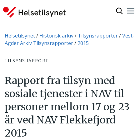
Vis søkef
Nav
Luk
Du er her:
Helsetilsynet
Historisk arkiv
Tilsynsrapporter
Vest-
Agder Arkiv Tilsynsrapporter
2015
TILSYNSRAPPORT
Rapport fra tilsyn med
sosiale tjenester i NAV til
personer mellom 17 og 23
år ved NAV Flekkefjord
2015