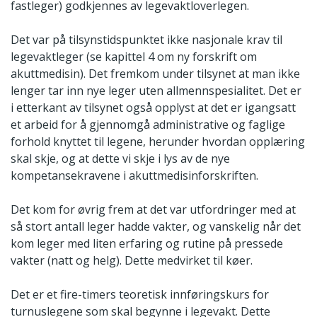
fastleger) godkjennes av legevaktloverlegen.
Det var på tilsynstidspunktet ikke nasjonale krav til
legevaktleger (se kapittel 4 om ny forskrift om
akuttmedisin). Det fremkom under tilsynet at man ikke
lenger tar inn nye leger uten allmennspesialitet. Det er
i etterkant av tilsynet også opplyst at det er igangsatt
et arbeid for å gjennomgå administrative og faglige
forhold knyttet til legene, herunder hvordan opplæring
skal skje, og at dette vi skje i lys av de nye
kompetansekravene i akuttmedisinforskriften.
Det kom for øvrig frem at det var utfordringer med at
så stort antall leger hadde vakter, og vanskelig når det
kom leger med liten erfaring og rutine på pressede
vakter (natt og helg). Dette medvirket til køer.
Det er et fire-timers teoretisk innføringskurs for
turnuslegene som skal begynne i legevakt. Dette