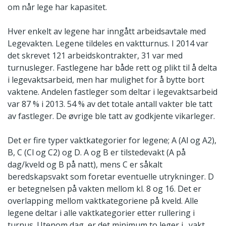
om når lege har kapasitet.
Hver enkelt av legene har inngått arbeidsavtale med
Legevakten. Legene tildeles en vaktturnus. I 2014 var
det skrevet 121 arbeidskontrakter, 31 var med
turnusleger. Fastlegene har både rett og plikt til å delta
i legevaktsarbeid, men har mulighet for å bytte bort
vaktene. Andelen fastleger som deltar i legevaktsarbeid
var 87 % i 2013. 54 % av det totale antall vakter ble tatt
av fastleger. De øvrige ble tatt av godkjente vikarleger.
Det er fire typer vaktkategorier for legene; A (Al og A2),
B, C (Cl og C2) og D. A og B er tilstedevakt (A på
dag/kveld og B på natt), mens C er såkalt
beredskapsvakt som foretar eventuelle utrykninger. D
er betegnelsen på vakten mellom kl. 8 og 16. Det er
overlapping mellom vaktkategoriene på kveld. Alle
legene deltar i alle vaktkategorier etter rullering i
turnus. Utenom dag, er det minimum to leger i _vakt