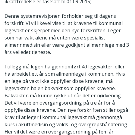
ikrafttredelse er fastsatt til 01.09.2015).
Denne systemrevisjonen forholder seg til dagens
forskrift. Vi vil likevel vise til at kravene til kommunal
legevakt er skjerpet med den nye forskriften. Leger
som har vakt alene må enten være spesialist i
allmennmedisin eller være godkjent allmennlege med 3
års veiledet tjeneste.
I tillegg må legen ha gjennomført 40 legevakter, eller
ha arbeidet ett år som allmennlege i kommunen. Hvis
en lege på vakt ikke oppfyller disse kravene, må
legevakten ha en bakvakt som oppfyller kravene.
Bakvakten må kunne rykke ut når det er nødvendig.
Det vil være en overgangsordning på tre år for å
oppfylle disse kravene. Den nye forskriften stiller også
krav til at leger i kommunal legevakt må gjennomgå
kurs i akuttmedisin og volds- og overgrepshåndtering.
Her vil det være en overgangsordning på fem år.