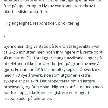
ansattes private e-post. Det er satt igang et arbeid for
å se på opplæringen i lys av nye kompetansekrav i
akuttmedisinforskriften.
Tilgjengelighet. responstider, prioritering
Gjennomsnittlig ventetid på telefon til legevakten var
ca. 2-2.5 minutter, men noen innringere må vente opptil
40 minutter. Det foreligger mange avviksmeldinger på
at telefonen ikke har vært betjent på grunn av mye å
gjøre. Fra januar 2015 ble antall sykepleierårsverk økt
med 4,73 nye årsverk, noe som utgjør en ekstra
sykepleier per skift. Det rapporteres om en lettere
arbeidsdag, og færre samtidighetskonflikter, men man
har foreløpig ikke kunne registrere endringer i
responstider på telefonen.