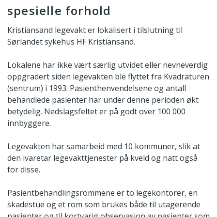
spesielle forhold
Kristiansand legevakt er lokalisert i tilslutning til
Sørlandet sykehus HF Kristiansand.
Lokalene har ikke vært særlig utvidet eller nevneverdig
oppgradert siden legevakten ble flyttet fra Kvadraturen
(sentrum) i 1993. Pasienthenvendelsene og antall
behandlede pasienter har under denne perioden økt
betydelig. Nedslagsfeltet er på godt over 100 000
innbyggere.
Legevakten har samarbeid med 10 kommuner, slik at
den ivaretar legevakttjenester på kveld og natt også
for disse.
Pasientbehandlingsrommene er to legekontorer, en
skadestue og et rom som brukes både til utagerende
pasienter og til kortvarig observasjon av pasienter som