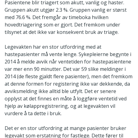
Pasientene blir triagert som akutt, vanlig og haster.
Gruppen akutt utgjør 2.3 %. Gruppen vanlig er størst
med 76.6 %. Det fremgår av timeboka hvilken
hovedtriagering som er gjort. Det fremkom under
tilsynet at det ikke var konsekvent bruk av triage.
Legevakten har en stor utfordring med at
hastepasienter må vente lenge. Sykepleierne begynte i
2014 å melde avvik når ventetiden for hastepasientene
var mer enn 90 minutter. Det var 59 slike meldinger i
2014 (de fleste gjaldt flere pasienter), men det fremkom
at denne formen for registering ikke var dekkende, da
avviksmelding ikke alltid ble utfylt. Det er senere
opplyst at det finnes en måte å loggføre ventetid ved
hjelp av kølappregistrering, og at legevakten vil
vurdere å ta dette i bruk.
Det er en stor utfordring at mange pasienter bruker
legevakt som erstatning for fastlege. Dette fører til