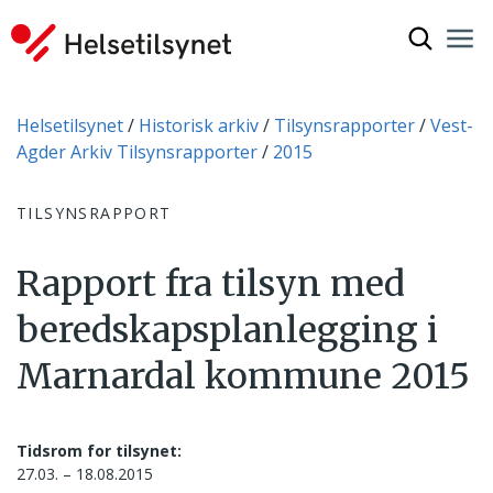
Vis søkef
Nav
Luk
Du er her:
Helsetilsynet
Historisk arkiv
Tilsynsrapporter
Vest-
Agder Arkiv Tilsynsrapporter
2015
TILSYNSRAPPORT
Rapport fra tilsyn med
beredskapsplanlegging i
Marnardal kommune 2015
Tidsrom for tilsynet:
27.03. – 18.08.2015