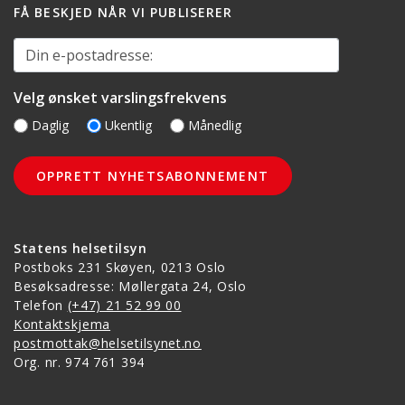
FÅ BESKJED NÅR VI PUBLISERER
Din e-postadresse:
Velg ønsket varslingsfrekvens
Daglig
Ukentlig
Månedlig
Statens helsetilsyn
Postboks 231 Skøyen, 0213 Oslo
Besøksadresse: Møllergata 24, Oslo
Telefon
(+47) 21 52 99 00
Kontaktskjema
postmottak@helsetilsynet.no
Org. nr. 974 761 394