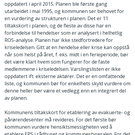
oppdatert i april 2015. Planen ble første gang
utarbeidet i mai 1995, og kommunen ser behovet for
en vurdering av strukturen i planen. Det er 11
tiltakskort i planen, og de fleste av disse har en
forbindelse til hendelser som er analysert i helhetlig
ROS-analyse. Planen har ikke stedfortredere for
kriseledelsen. Gitt at en hendelse eller krise kan oppstå
når som helst på året, f. eks. midt i en ferieperiode, bør
det være klart hvem som fungerer for de faste
medlemmene i kriseledelsen. Varslingslisten er ikke
oppdatert ift. eksterne aktører. Det er en omfattende
liste, og kommunen bør for enkelhets skyld vurdere om
denne heller bør være et vedlegg enn en integrert del
av planen.
Kommunens tiltakskort for etablering av evakuerte- og
pårørendesenter må revideres. For det første bør
kommunen vurdere hensiktsmessigheten ved å
etablere EPS i rådhuset og kommunestyresalen. For det