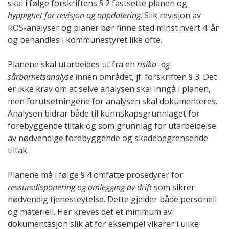
skal i følge forskriftens § 2 fastsette planen og
hyppighet for revisjon og oppdatering
. Slik revisjon av
ROS-analyser og planer bør finne sted minst hvert 4. år
og behandles i kommunestyret like ofte.
Planene skal utarbeides ut fra en
risiko- og
sårbarhetsanalyse
innen området, jf. forskriften § 3. Det
er ikke krav om at selve analysen skal inngå i planen,
men forutsetningene for analysen skal dokumenteres.
Analysen bidrar både til kunnskapsgrunnlaget for
forebyggende tiltak og som grunnlag for utarbeidelse
av nødvendige forebyggende og skadebegrensende
tiltak.
Planene må i følge § 4 omfatte prosedyrer for
ressursdisponering og omlegging av drift
som sikrer
nødvendig tjenesteytelse. Dette gjelder både personell
og materiell. Her kreves det et minimum av
dokumentasjon slik at for eksempel vikarer i ulike