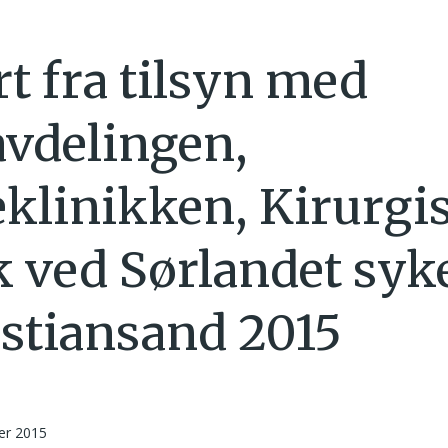
t fra tilsyn med
avdelingen,
klinikken, Kirurgi
k ved Sørlandet syk
istiansand 2015
er 2015