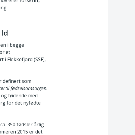
lov eller forskrift,
ing
old
gen i begge
ør et
 i Flekkefjord (SSF),
er definert som
krav til fødselsomsorgen.
de og fødende med
rg for det nyfødte
a. 350 fødsler årlig
ommeren 2015 er det