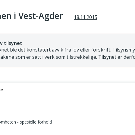
en i Vest-Agder
18.11.2015
v tilsynet
ynet ble det konstatert avvik fra lov eller forskrift. Tilsyns
takene som er satt i verk som tilstrekkelige. Tilsynet er derfo
se
somheten - spesielle forhold