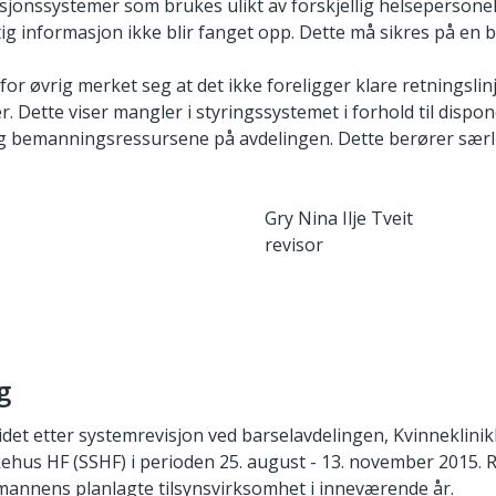
onssystemer som brukes ulikt av forskjellig helsepersonel
ktig informasjon ikke blir fanget opp. Dette må sikres på en 
or øvrig merket seg at det ikke foreligger klare retningslinj
. Dette viser mangler i styringssystemet i forhold til dispo
bemanningsressursene på avdelingen. Dette berører særl
Gry Nina Ilje Tveit
revisor
g
det etter systemrevisjon ved barselavdelingen, Kvinneklinik
ykehus HF (SSHF) i perioden 25. august - 13. november 2015. 
mannens planlagte tilsynsvirksomhet i inneværende år.