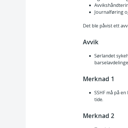
Avvikshåndterin
Journalføring 
Det ble påvist ett av
Avvik
Sørlandet sykehu
barselavdelinge
Merknad 1
SSHF må på en b
tide.
Merknad 2