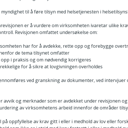
myndighet til å føre tilsyn med helsetjenesten i helsetilsyns
evisjonen er å vurdere om virksomheten ivaretar ulike krav
ntroll. Revisjonen omfattet undersøkelse om:
irksomheten har for å avdekke, rette opp og forebygge overt
nenfor de tema tilsynet omfatter
s opp i praksis og om nødvendig korrigeres
strekkelige for å sikre at lovgivningen overholdes
jennomføres ved granskning av dokumenter, ved intervjuer
 avvik og merknader som er avdekket under revisjonen og 
svurdering av virksomhetens arbeid innenfor de områder tilsy
på oppfyllelse av krav gitt i eller i medhold av lov eller forsk