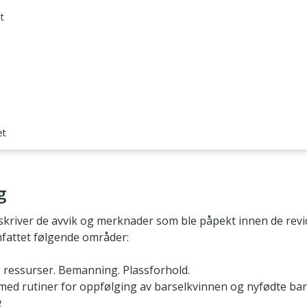
t
et
g
kriver de avvik og merknader som ble påpekt innen de rev
fattet følgende områder:
ressurser. Bemanning. Plassforhold.
 med rutiner for oppfølging av barselkvinnen og nyfødte b
g