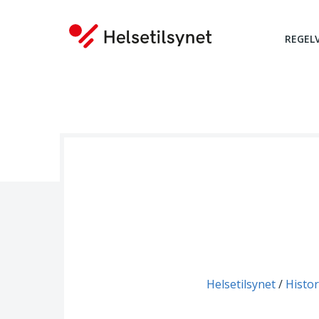
REGEL
Du er her:
Helsetilsynet
Histor