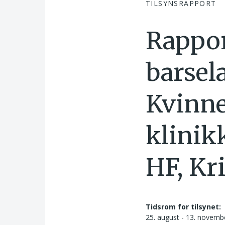
TILSYNSRAPPORT
Rappor
barsel
Kvinne
klinik
HF, Kr
Tidsrom for tilsynet:
25. august - 13. novemb