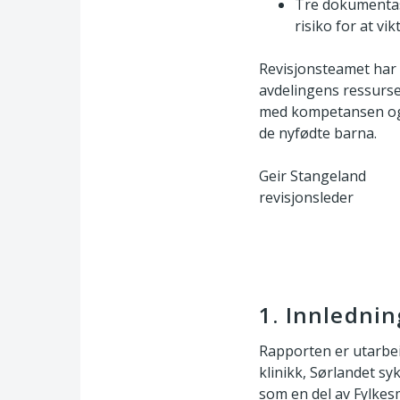
Tre dokumentasj
risiko for at vi
Revisjonsteamet har f
avdelingens ressurser
med kompetansen og 
de nyfødte barna.
Geir Stangeland
revisjonsleder
1. Innlednin
Rapporten er utarbei
klinikk, Sørlandet s
som en del av Fylkes