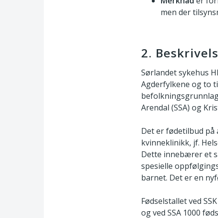
Merknad
er for
men der tilsyns
2. Beskrivel
Sørlandet sykehus HF
Agderfylkene og to t
befolkningsgrunnlag i
Arendal (SSA) og Kris
Det er fødetilbud på 
kvinneklinikk, jf. He
Dette innebærer et s
spesielle oppfølging
barnet. Det er en nyf
Fødselstallet ved SSK
og ved SSA 1000 føds