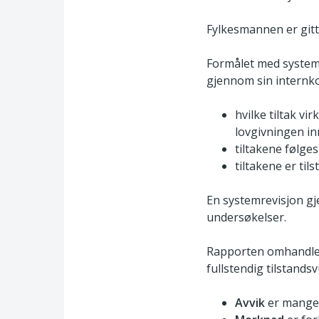
Fylkesmannen er gitt 
Formålet med systemr
gjennom sin internko
hvilke tiltak v
lovgivningen in
tiltakene følge
tiltakene er til
En systemrevisjon g
undersøkelser.
Rapporten omhandler
fullstendig tilstand
Avvik
er mangel 