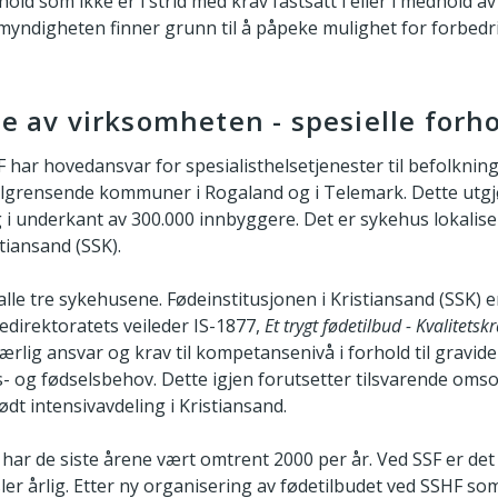
hold som ikke er i strid med krav fastsatt i eller i medhold av 
myndigheten finner grunn til å påpeke mulighet for forbedr
se av virksomheten - spesielle forh
 har hovedansvar for spesialisthelsetjenester til befolknin
ilgrensende kommuner i Rogaland og i Telemark. Dette utgj
 underkant av 300.000 innbyggere. Det er sykehus lokalisert
tiansand (SSK).
alle tre sykehusene. Fødeinstitusjonen i Kristiansand (SSK) 
lsedirektoratets veileder IS-1877,
Et trygt fødetilbud - Kvalitets
ærlig ansvar og krav til kompetansenivå i forhold til gravi
s- og fødselsbehov. Dette igjen forutsetter tilsvarende omso
ødt intensivavdeling i Kristiansand.
 har de siste årene vært omtrent 2000 per år. Ved SSF er det c
ler årlig. Etter ny organisering av fødetilbudet ved SSHF s