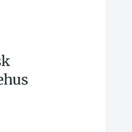
sk
ehus