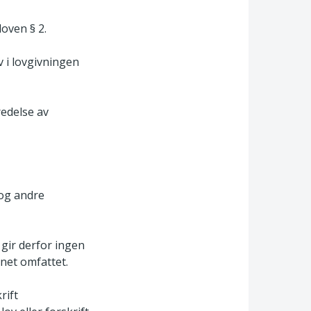
loven § 2.
 i lovgivningen
redelse av
 og andre
gir derfor ingen
net omfattet.
rift