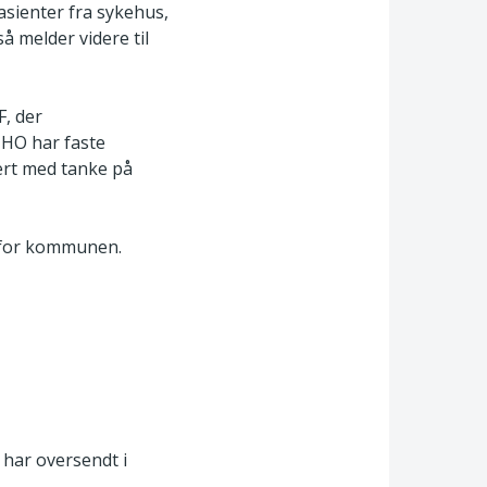
sienter fra sykehus,
å melder videre til
F, der
HO har faste
ert med tanke på
enfor kommunen.
har oversendt i