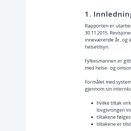
1. Innlednin
Rapporten er utarbei
30.11.2015. Revisjon
inneværende år, og e
helsetilsyn.
Fylkesmannen er gitt 
med helse- og omsorg
Formålet med systemr
gjennom sin internko
hvilke tiltak v
lovgivningen in
tiltakene følge
tiltakene er til