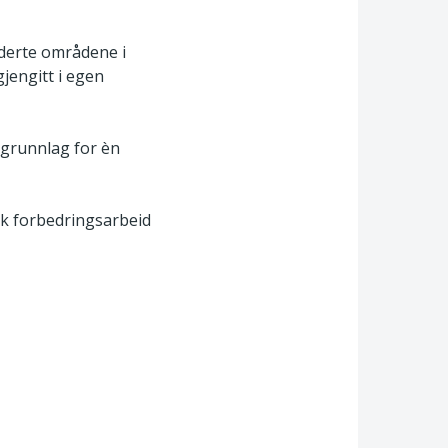
derte områdene i
jengitt i egen
 grunnlag for èn
k forbedringsarbeid