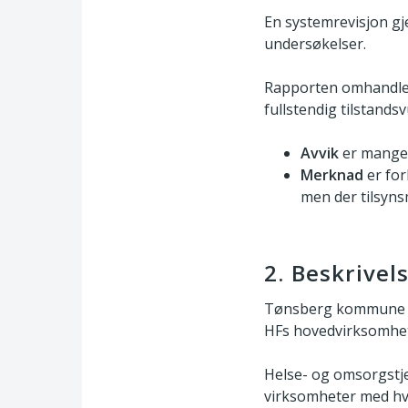
En systemrevisjon g
undersøkelser.
Rapporten omhandler
fullstendig tilstand
Avvik
er mangel 
Merknad
er forh
men der tilsyns
2. Beskrivel
Tønsberg kommune har
HFs hovedvirksomhet
Helse- og omsorgstj
virksomheter med hv