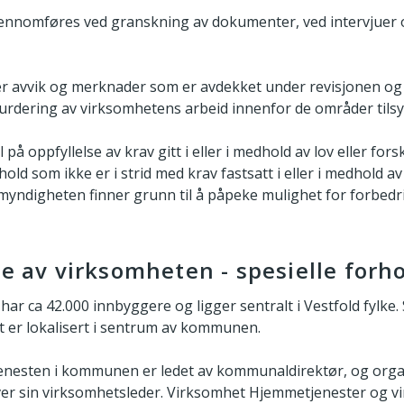
jennomføres ved granskning av dokumenter, ved intervjuer
 avvik og merknader som er avdekket under revisjonen og 
svurdering av virksomhetens arbeid innenfor de områder tilsy
på oppfyllelse av krav gitt i eller i medhold av lov eller forsk
old som ikke er i strid med krav fastsatt i eller i medhold av l
myndigheten finner grunn til å påpeke mulighet for forbedr
se av virksomheten - spesielle forh
 ca 42.000 innbyggere og ligger sentralt i Vestfold fylke. 
 er lokalisert i sentrum av kommunen.
enesten i kommunen er ledet av kommunaldirektør, og organ
er sin virksomhetsleder. Virksomhet Hjemmetjenester og vi