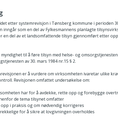
g
det etter systemrevisjon i Tønsberg kommune i perioden 30
en inngår som en del av Fylkesmannens planlagte tilsynsvirk
r en del av et landsomfattende tilsyn gjennomført etter op
myndighet til å føre tilsyn med helse- og omsorgstjenesten i
stjenesten av 30. mars 1984 nr.15 § 2.
evisjonen er å vurdere om virksomheten ivaretar ulike krav
ntroll. Revisjonen omfattet undersøkelse om:
irksomheten har for å avdekke, rette opp og forebygge overt
nenfor de tema tilsynet omfatter
s opp i praksis og om nødvendig korrigeres
strekkelige for å sikre at lovgivningen overholdes