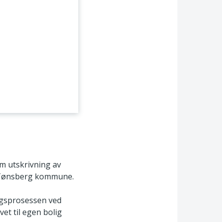
m utskrivning av
og Tønsberg kommune.
ngsprosessen ved
et til egen bolig