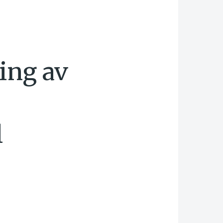
ing av
l