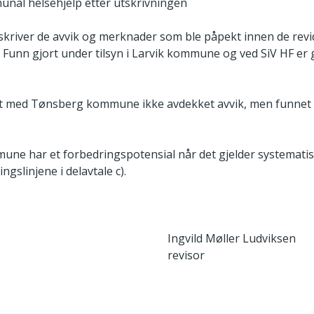
nal helsehjelp etter utskrivningen
kriver de avvik og merknader som ble påpekt innen de revi
nn gjort under tilsyn i Larvik kommune og ved SiV HF er g
net med Tønsberg kommune ikke avdekket avvik, men funnet
ne har et forbedringspotensial når det gjelder systematis
ningslinjene i delavtale c).
Ingvild Møller Ludviksen
revisor