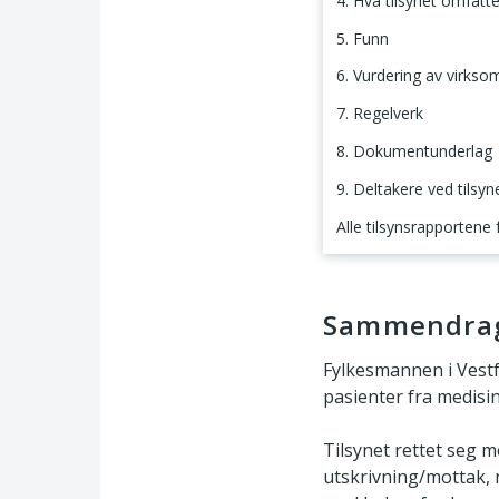
4. Hva tilsynet omfatte
5. Funn
6. Vurdering av virks
7. Regelverk
8. Dokumentunderlag
9. Deltakere ved tilsyn
Alle tilsynsrapportene
Sammendrag
Sammendra
Fylkesmannen i Vest
pasienter fra medisi
Tilsynet rettet seg 
utskrivning/mottak, 