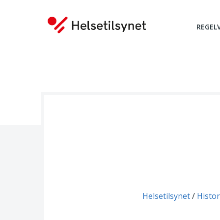
REGEL
Du er her:
Helsetilsynet
Histor