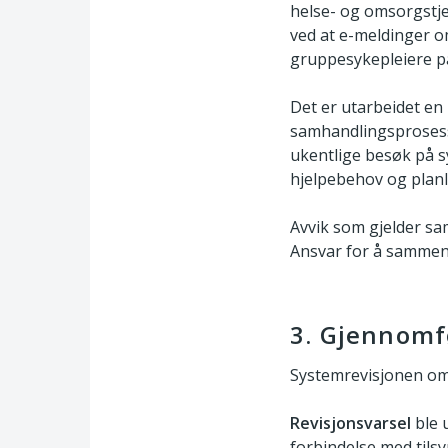
helse- og omsorgstj
ved at e-meldinger om
gruppesykepleiere p
Det er utarbeidet en
samhandlingsprosess
ukentlige besøk på s
hjelpebehov og plan
Avvik som gjelder sa
Ansvar for å sammenst
3. Gjennomf
Systemrevisjonen omf
Revisjonsvarsel
ble 
forbindelse med tilsy