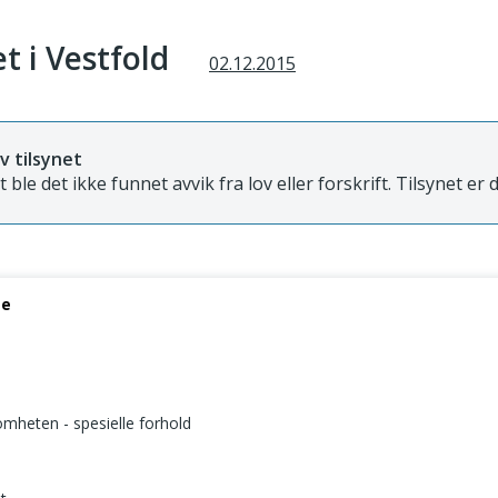
t i Vestfold
02.12.2015
v tilsynet
et ble det ikke funnet avvik fra lov eller forskrift. Tilsynet er 
se
somheten - spesielle forhold