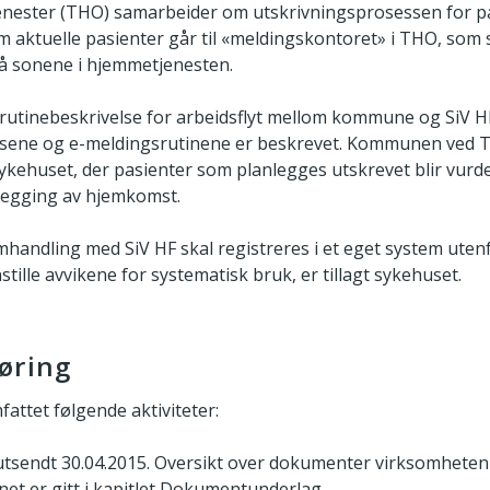
enester (THO) samarbeider om utskrivningsprosessen for pa
 aktuelle pasienter går til «meldingskontoret» i THO, som s
å sonene i hjemmetjenesten.
 rutinebeskrivelse for arbeidsflyt mellom kommune og SiV H
ene og e-meldingsrutinene er beskrevet. Kommunen ved T
ykehuset, der pasienter som planlegges utskrevet blir vurd
legging av hjemkomst.
mhandling med SiV HF skal registreres i et eget system ut
ille avvikene for systematisk bruk, er tillagt sykehuset.
øring
attet følgende aktiviteter:
utsendt 30.04.2015. Oversikt over dokumenter virksomheten 
net er gitt i kapitlet Dokumentunderlag.