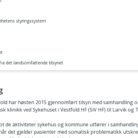
t
omhetens styringssystem
et
 fra det landsomfattende tilsynet
g
fold har høsten 2015 gjennomført tilsyn med samhandling o
nsk klinikk ved Sykehuset i Vestfold HF (SiV HF) til Larvik 
mot de aktiviteter sykehus og kommune utfører i samhandli
når det gjelder pasienter med somatisk problematikk utskrev