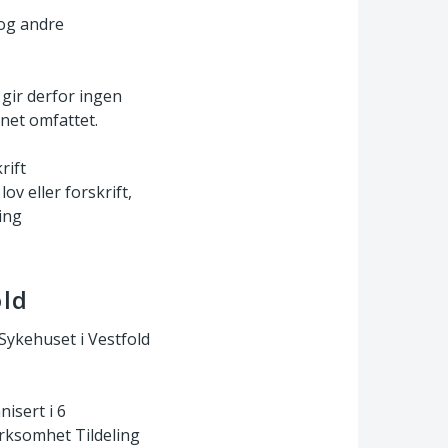
 og andre
gir derfor ingen
net omfattet.
rift
ov eller forskrift,
ing
old
Sykehuset i Vestfold
isert i 6
rksomhet Tildeling