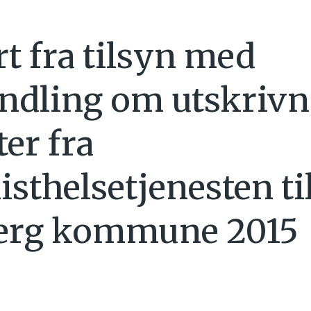
t fra tilsyn med
dling om utskrivn
er fra
isthelsetjenesten ti
erg kommune 2015