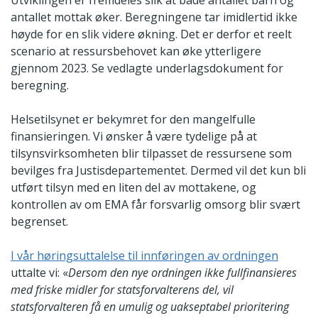
Utviklingen er fremdeles slik at både antallet barn og
antallet mottak øker. Beregningene tar imidlertid ikke
høyde for en slik videre økning. Det er derfor et reelt
scenario at ressursbehovet kan øke ytterligere
gjennom 2023. Se vedlagte underlagsdokument for
beregning.
Helsetilsynet er bekymret for den mangelfulle
finansieringen. Vi ønsker å være tydelige på at
tilsynsvirksomheten blir tilpasset de ressursene som
bevilges fra Justisdepartementet. Dermed vil det kun bli
utført tilsyn med en liten del av mottakene, og
kontrollen av om EMA får forsvarlig omsorg blir svært
begrenset.
I vår høringsuttalelse til innføringen av ordningen
uttalte vi: «
Dersom den nye ordningen ikke fullfinansieres
med friske midler for statsforvalterens del, vil
statsforvalteren få en umulig og uakseptabel prioritering