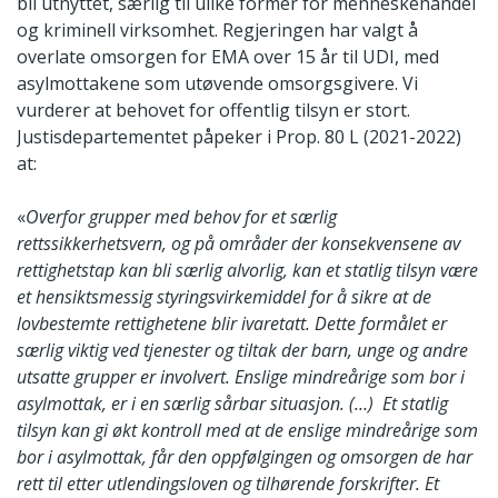
bli utnyttet, særlig til ulike former for menneskehandel
og kriminell virksomhet. Regjeringen har valgt å
overlate omsorgen for EMA over 15 år til UDI, med
asylmottakene som utøvende omsorgsgivere. Vi
vurderer at behovet for offentlig tilsyn er stort.
Justisdepartementet påpeker i Prop. 80 L (2021-2022)
at:
«
Overfor grupper med behov for et særlig
rettssikkerhetsvern, og på områder der konsekvensene av
rettighetstap kan bli særlig alvorlig, kan et statlig tilsyn være
et hensiktsmessig styringsvirkemiddel for å sikre at de
lovbestemte rettighetene blir ivaretatt. Dette formålet er
særlig viktig ved tjenester og tiltak der barn, unge og andre
utsatte grupper er involvert. Enslige mindreårige som bor i
asylmottak, er i en særlig sårbar situasjon. (…) Et statlig
tilsyn kan gi økt kontroll med at de enslige mindreårige som
bor i asylmottak, får den oppfølgingen og omsorgen de har
rett til etter utlendingsloven og tilhørende forskrifter. Et