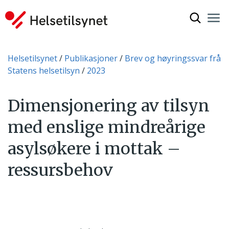
Vis søkef
Nav
Luk
Du er her:
Helsetilsynet
Publikasjoner
Brev og høyringssvar frå
Statens helsetilsyn
2023
Dimensjonering av tilsyn
med enslige mindreårige
asylsøkere i mottak –
ressursbehov