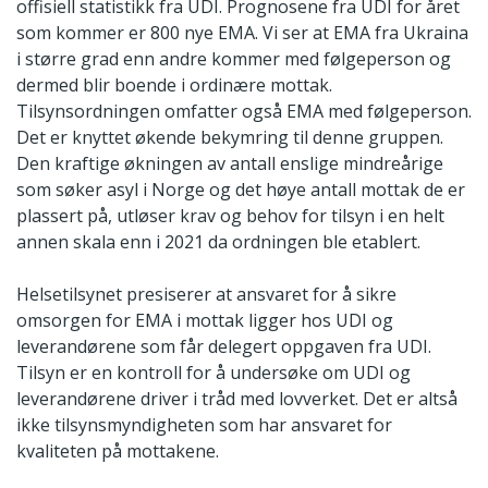
offisiell statistikk fra UDI. Prognosene fra UDI for året
som kommer er 800 nye EMA. Vi ser at EMA fra Ukraina
i større grad enn andre kommer med følgeperson og
dermed blir boende i ordinære mottak.
Tilsynsordningen omfatter også EMA med følgeperson.
Det er knyttet økende bekymring til denne gruppen.
Den kraftige økningen av antall enslige mindreårige
som søker asyl i Norge og det høye antall mottak de er
plassert på, utløser krav og behov for tilsyn i en helt
annen skala enn i 2021 da ordningen ble etablert.
Helsetilsynet presiserer at ansvaret for å sikre
omsorgen for EMA i mottak ligger hos UDI og
leverandørene som får delegert oppgaven fra UDI.
Tilsyn er en kontroll for å undersøke om UDI og
leverandørene driver i tråd med lovverket. Det er altså
ikke tilsynsmyndigheten som har ansvaret for
kvaliteten på mottakene.