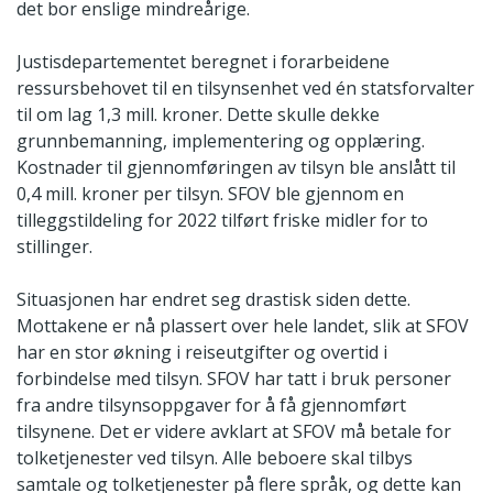
det bor enslige mindreårige.
Justisdepartementet beregnet i forarbeidene
ressursbehovet til en tilsynsenhet ved én statsforvalter
til om lag 1,3 mill. kroner. Dette skulle dekke
grunnbemanning, implementering og opplæring.
Kostnader til gjennomføringen av tilsyn ble anslått til
0,4 mill. kroner per tilsyn. SFOV ble gjennom en
tilleggstildeling for 2022 tilført friske midler for to
stillinger.
Situasjonen har endret seg drastisk siden dette.
Mottakene er nå plassert over hele landet, slik at SFOV
har en stor økning i reiseutgifter og overtid i
forbindelse med tilsyn. SFOV har tatt i bruk personer
fra andre tilsynsoppgaver for å få gjennomført
tilsynene. Det er videre avklart at SFOV må betale for
tolketjenester ved tilsyn. Alle beboere skal tilbys
samtale og tolketjenester på flere språk, og dette kan