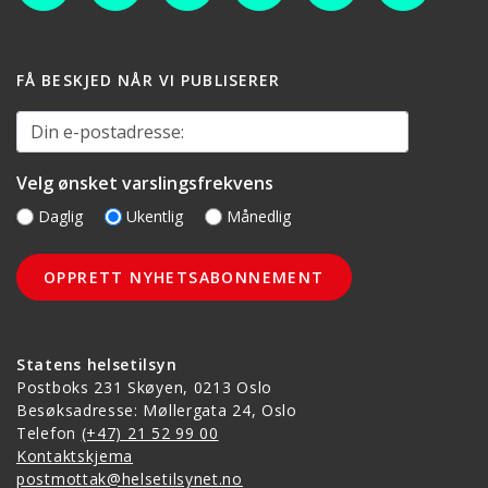
FÅ BESKJED NÅR VI PUBLISERER
Din e-postadresse:
Velg ønsket varslingsfrekvens
Daglig
Ukentlig
Månedlig
Statens helsetilsyn
Postboks 231 Skøyen, 0213 Oslo
Besøksadresse: Møllergata 24, Oslo
Telefon
(+47) 21 52 99 00
Kontaktskjema
postmottak@helsetilsynet.no