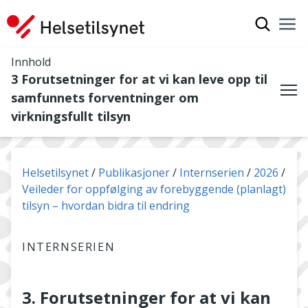
Vis søkef
Nav
Luk
Innhold
3 Forutsetninger for at vi kan leve opp til
samfunnets forventninger om
Me
virkningsfullt tilsyn
Du er her:
Helsetilsynet
Publikasjoner
Internserien
2026
Veileder for oppfølging av forebyggende (planlagt)
tilsyn – hvordan bidra til endring
INTERNSERIEN
3. Forutsetninger for at vi kan