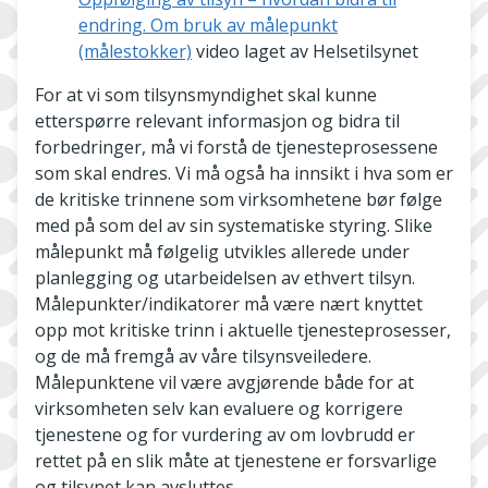
endring. Om bruk av målepunkt
(målestokker)
video laget av Helsetilsynet
For at vi som tilsynsmyndighet skal kunne
etterspørre relevant informasjon og bidra til
forbedringer, må vi forstå de tjenesteprosessene
som skal endres. Vi må også ha innsikt i hva som er
de kritiske trinnene som virksomhetene bør følge
med på som del av sin systematiske styring. Slike
målepunkt må følgelig utvikles allerede under
planlegging og utarbeidelsen av ethvert tilsyn.
Målepunkter/indikatorer må være nært knyttet
opp mot kritiske trinn i aktuelle tjenesteprosesser,
og de må fremgå av våre tilsynsveiledere.
Målepunktene vil være avgjørende både for at
virksomheten selv kan evaluere og korrigere
tjenestene og for vurdering av om lovbrudd er
rettet på en slik måte at tjenestene er forsvarlige
og tilsynet kan avsluttes.