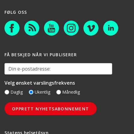
FØLG OSS
FÅ BESKJED NÅR VI PUBLISERER
Din e-postadresse:
Velg ønsket varslingsfrekvens
Daglig
Ukentlig
Månedlig
Statens helsetilsyn