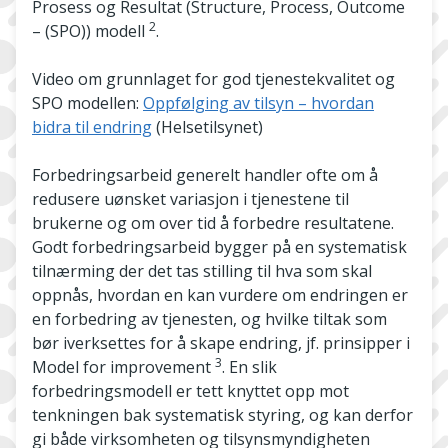
Prosess og Resultat (Structure, Process, Outcome
2
– (SPO)) modell
.
Video om grunnlaget for god tjenestekvalitet og
SPO modellen:
Oppfølging av tilsyn – hvordan
bidra til endring
(Helsetilsynet)
Forbedringsarbeid generelt handler ofte om å
redusere uønsket variasjon i tjenestene til
brukerne og om over tid å forbedre resultatene.
Godt forbedringsarbeid bygger på en systematisk
tilnærming der det tas stilling til hva som skal
oppnås, hvordan en kan vurdere om endringen er
en forbedring av tjenesten, og hvilke tiltak som
bør iverksettes for å skape endring, jf. prinsipper i
3
Model for improvement
. En slik
forbedringsmodell er tett knyttet opp mot
tenkningen bak systematisk styring, og kan derfor
gi både virksomheten og tilsynsmyndigheten