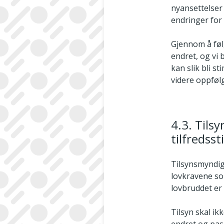
nyansettelser
endringer for 
Gjennom å følg
endret, og vi 
kan slik bli s
videre oppføl
4.3. Tils
tilfredsst
Tilsynsmyndi
lovkravene som
lovbruddet er t
Tilsyn skal ik