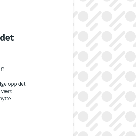
idet
yn
lge opp det
r vært
enytte