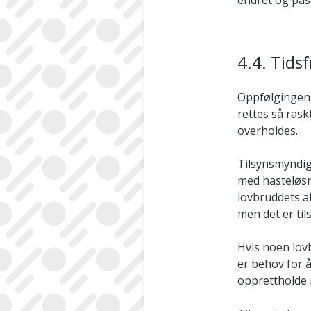
endret og pasi
4.4. Tidsf
Oppfølgingen 
rettes så rask
overholdes.
Tilsynsmyndig
med hasteløsni
lovbruddets a
men det er ti
Hvis noen lov
er behov for 
opprettholde 