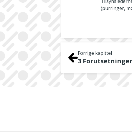
Tilsynslederne
(purringer, m
Forrige kapittel