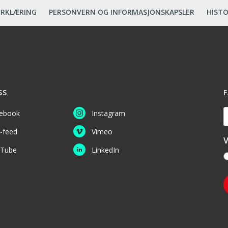
ERKLÆRING
PERSONVERN OG INFORMASJONSKAPSLER
HISTO
SS
F
D
ebook
Instagram
-feed
Vimeo
V
Tube
LinkedIn