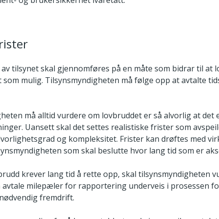
ent- og brukersikkerhet ivaretatt.
rister
av tilsynet skal gjennomføres på en måte som bidrar til at
t som mulig. Tilsynsmyndigheten må følge opp at avtalte tid
heten må alltid vurdere om lovbruddet er så alvorlig at det
nger. Uansett skal det settes realistiske frister som avspei
lvorlighetsgrad og kompleksitet. Frister kan drøftes med v
lsynsmyndigheten som skal beslutte hvor lang tid som er aks
brudd krever lang tid å rette opp, skal tilsynsmyndigheten 
å avtale milepæler for rapportering underveis i prosessen fo
nødvendig fremdrift.