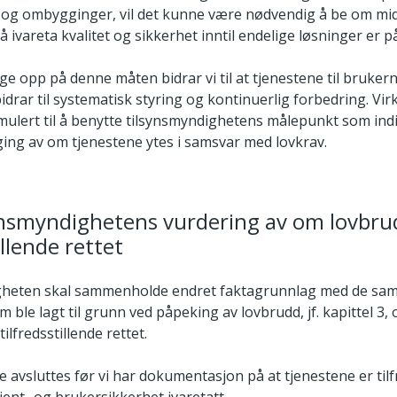
 og ombygginger, vil det kunne være nødvendig å be om mid
å ivareta kvalitet og sikkerhet inntil endelige løsninger er p
e opp på denne måten bidrar vi til at tjenestene til brukerne
bidrar til systematisk styring og kontinuerlig forbedring. V
timulert til å benytte tilsynsmyndighetens målepunkt som indi
ging av om tjenestene ytes i samsvar med lovkrav.
ynsmyndighetens vurdering av om lovbru
illende rettet
gheten skal sammenholde endret faktagrunnlag med de s
 ble lagt til grunn ved påpeking av lovbrudd, jf. kapittel 3
ilfredsstillende rettet.
ke avsluttes før vi har dokumentasjon på at tjenestene er tilf