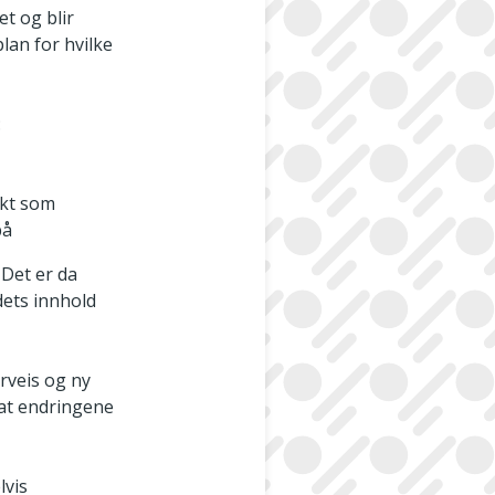
et og blir
plan for hvilke
:
nkt som
på
 Det er da
dets innhold
rveis og ny
 at endringene
lvis