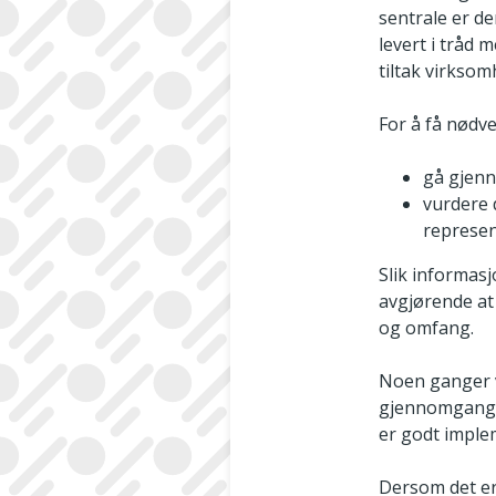
sentrale er de
levert i tråd 
tiltak virksom
For å få nødv
gå gjenn
vurdere 
represent
Slik informasj
avgjørende at
og omfang.
Noen ganger v
gjennomgang a
er godt implem
Dersom det er