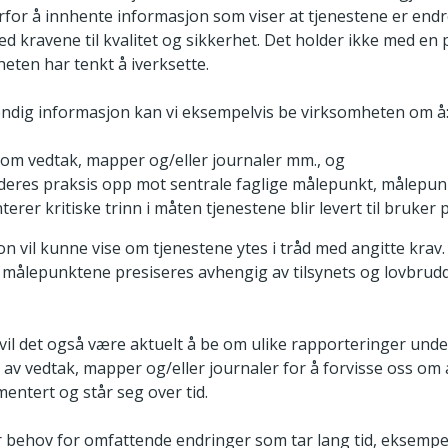
rfor å innhente informasjon som viser at tjenestene er endr
med kravene til kvalitet og sikkerhet. Det holder ikke med en 
heten har tenkt å iverksette.
endig informasjon kan vi eksempelvis be virksomheten om å
om vedtak, mapper og/eller journaler mm., og
deres praksis opp mot sentrale faglige målepunkt, målepu
erer kritiske trinn i måten tjenestene blir levert til bruker 
on vil kunne vise om tjenestene ytes i tråd med angitte krav.
 målepunktene presiseres avhengig av tilsynets og lovbrud
il det også være aktuelt å be om ulike rapporteringer unde
v vedtak, mapper og/eller journaler for å forvisse oss om
entert og står seg over tid.
 behov for omfattende endringer som tar lang tid, eksempe