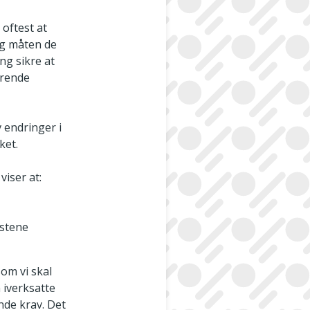
 oftest at
og måten de
ing sikre at
ørende
v endringer i
ket.
iser at:
estene
som vi skal
 iverksatte
ende krav. Det