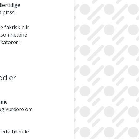
lertidige
å plass.
 faktisk blir
irksomhetene
katorer i
dd er
amme
, og vurdere om
redsstillende