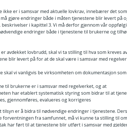
e ikke er i samsvar med aktuelle lovkrav, innebærer det som
må gjøre endringer både i måten tjenestene blir levert på 
jf. beskrivelser i kapittel 3. Vi må derfor gjennom vår oppfølg
 nødvendige endringer både i tjenestene til brukerne og tilh
t er avdekket lovbrudd, skal vi ta stilling til hva som kreves a
ne blir levert på for at de skal være i samsvar med regelver
te skal vi vanligvis be virksomheten om dokumentasjon som v
ne til brukerne er i samsvar med regelverket, og at
eten har etablert systematisk styring som bidrar til at tjen
es, gjennomføres, evalueres og korrigeres
 tilsyn er å bidra til nødvendige endringer i tjenestene. Der
 forventningen fra samfunnet, må vi kunne ta stilling til om
tak har ført til at tjenestene blir utført i samsvar med gjeld