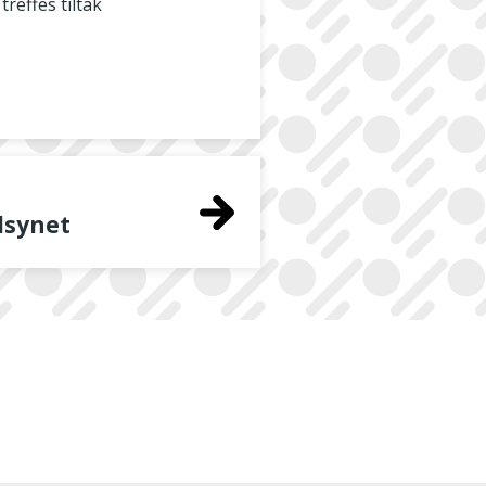
treffes tiltak
ilsynet