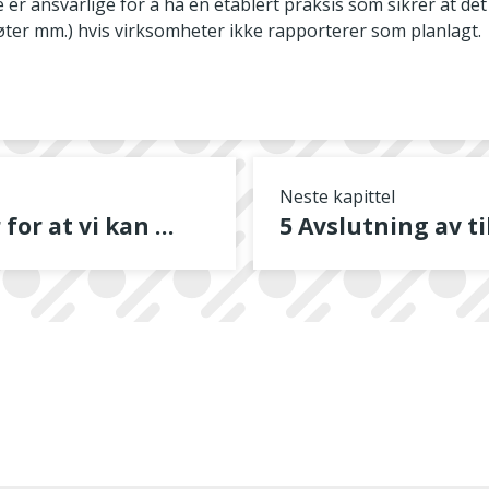
 er ansvarlige for å ha en etablert praksis som sikrer at det 
øter mm.) hvis virksomheter ikke rapporterer som planlagt.
Neste kapittel
3 Forutsetninger for at vi kan leve opp til samfunnets forventninger om virkningsfullt tilsyn
5 Avslutning av t