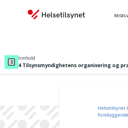
REGEL
Innhold
4 Tilsynsmyndighetens organisering og pra
Du er her:
Helsetilsynet
forebyggende (