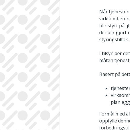
Når tjenesten
virksomheten 
blir styrt på, 
det blir gjort
styringstiltak.
I tilsyn der de
måten tjeneste
Basert på det
tjeneste
virksomh
planlegg
Formål med alt
oppfylle denne
forbedringstil