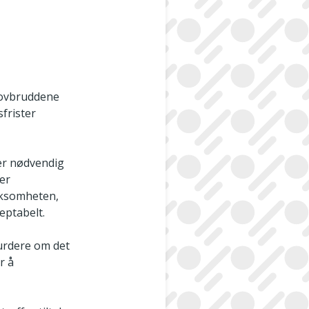
 lovbruddene
sfrister
 er nødvendig
ler
irksomheten,
eptabelt.
vurdere om det
r å