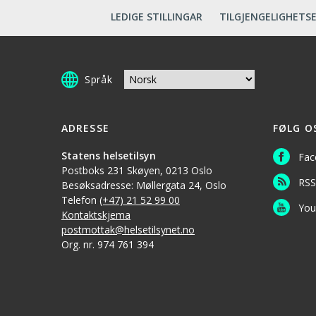
LEDIGE STILLINGAR
TILGJENGELIGHETS
Språk
ADRESSE
FØLG O
Statens helsetilsyn
Fac
Postboks 231 Skøyen, 0213 Oslo
RSS
Besøksadresse: Møllergata 24, Oslo
Telefon
(+47) 21 52 99 00
You
Kontaktskjema
postmottak@helsetilsynet.no
Org. nr. 974 761 394