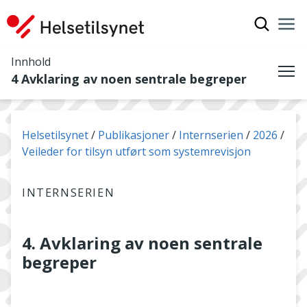
Vis søkef
Nav
Luk
Innhold
4 Avklaring av noen sentrale begreper
Me
Du er her:
Helsetilsynet
Publikasjoner
Internserien
2026
Veileder for tilsyn utført som systemrevisjon
INTERNSERIEN
4. Avklaring av noen sentrale
begreper