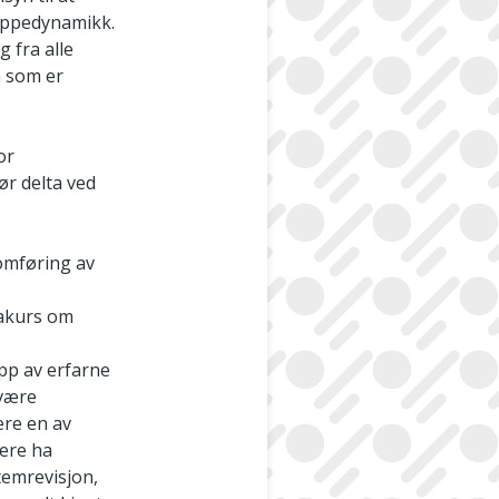
ruppedynamikk.
 fra alle
n som er
or
r delta ved
nomføring av
makurs om
opp av erfarne
 være
ære en av
kere ha
temrevisjon,