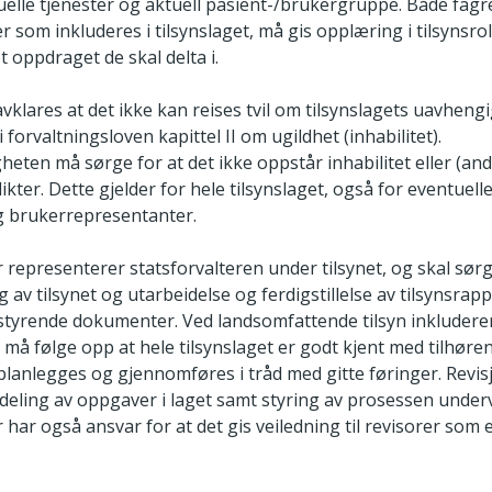
uelle tjenester og aktuell pasient-/brukergruppe. Både fagr
 som inkluderes i tilsynslaget, må gis opplæring i tilsynsrol
et oppdraget de skal delta i.
avklares at det ikke kan reises tvil om tilsynslagets uavhengi
i forvaltningsloven kapittel II om ugildhet (inhabilitet).
eten må sørge for at det ikke oppstår inhabilitet eller (and
ikter. Dette gjelder for hele tilsynslaget, også for eventuell
g brukerrepresentanter.
 representerer statsforvalteren under tilsynet, og skal sør
av tilsynet og utarbeidelse og ferdigstillelse av tilsynsrappo
styrende dokumenter. Ved landsomfattende tilsyn inkluderer
 må følge opp at hele tilsynslaget er godt kjent med tilhøren
 planlegges og gjennomføres i tråd med gitte føringer. Revi
rdeling av oppgaver i laget samt styring av prosessen underv
 har også ansvar for at det gis veiledning til revisorer som 