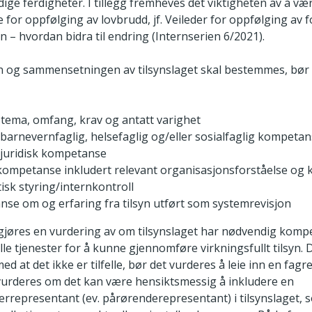
ge ferdigheter. I tillegg fremheves det viktigheten av å væ
 for oppfølging av lovbrudd, jf. Veileder for oppfølging av
syn – hvordan bidra til endring (Internserien 6/2021).
n og sammensetningen av tilsynslaget skal bestemmes, bør
s tema, omfang, krav og antatt varighet
 barnevernfaglig, helsefaglig og/eller sosialfaglig kompeta
 juridisk kompetanse
kompetanse inkludert relevant organisasjonsforståelse o
isk styring/internkontroll
se om og erfaring fra tilsyn utført som systemrevisjon
d gjøres en vurdering av om tilsynslaget har nødvendig kom
elle tjenester for å kunne gjennomføre virkningsfullt tilsyn.
d at det ikke er tilfelle, bør det vurderes å leie inn en fagre
d vurderes om det kan være hensiktsmessig å inkludere en
errepresentant (ev. pårørenderepresentant) i tilsynslaget, 