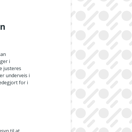
yn
dan
ger i
e justeres
er underveis i
degjort for i
syn til at