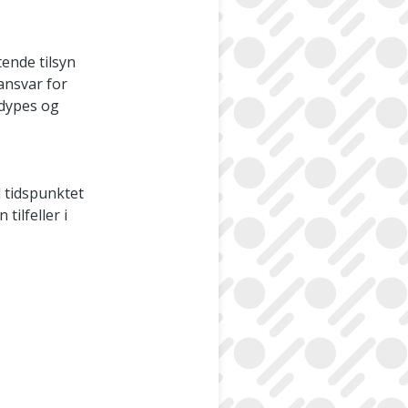
ende tilsyn
 ansvar for
tdypes og
r
l tidspunktet
tilfeller i