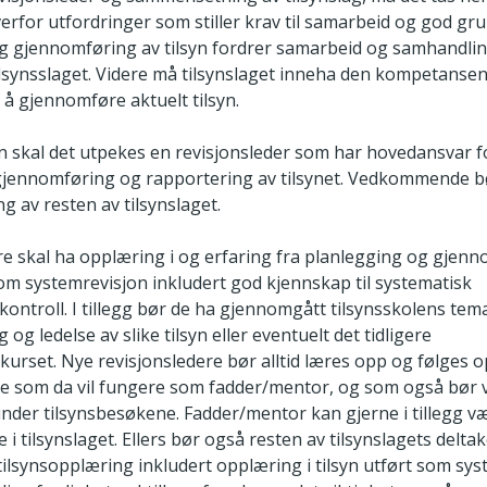
overfor utfordringer som stiller krav til samarbeid og god g
g gjennomføring av tilsyn fordrer samarbeid og samhandling
tilsynsslaget. Videre må tilsynslaget inneha den kompetanse
 å gjennomføre aktuelt tilsyn.
syn skal det utpekes en revisjonsleder som har hovedansvar f
gjennomføring og rapportering av tilsynet. Vedkommende bø
 av resten av tilsynslaget.
re skal ha opplæring i og erfaring fra planlegging og gjen
som systemrevisjon inkludert god kjennskap til systematisk
nkontroll. I tillegg bør de ha gjennomgått tilsynsskolens te
og ledelse av slike tilsyn eller eventuelt det tidligere
kurset. Nye revisjonsledere bør alltid læres opp og følges 
re som da vil fungere som fadder/mentor, og som også bør
under tilsynsbesøkene. Fadder/mentor kan gjerne i tillegg v
i tilsynslaget. Ellers bør også resten av tilsynslagets delta
ilsynsopplæring inkludert opplæring i tilsyn utført som sys