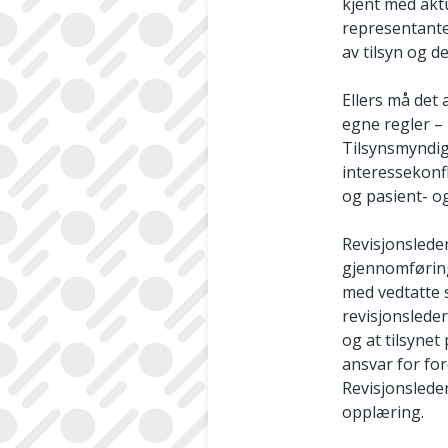
kjent med akt
representanter
av tilsyn og d
Ellers må det 
egne regler – 
Tilsynsmyndigh
interessekonfl
og pasient- o
Revisjonsleder
gjennomføring 
med vedtatte 
revisjonsleder
og at tilsynet
ansvar for fo
Revisjonsleder
opplæring.