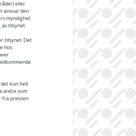
åder) eller
et ansvar den
ders myndighet.
av tilsynet.
 tilsynet. Det
te hos
aver
t vedkommende
 det kun helt
ra andre som
r fra pressen
t