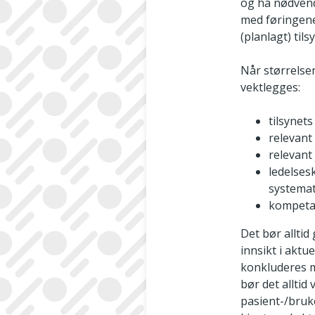
og ha nødvendi
med føringene
(planlagt) til
Når størrelse
vektlegges:
tilsynet
relevant
relevant
ledelses
systemat
kompetan
Det bør allti
innsikt i aktu
konkluderes me
bør det allti
pasient-/bruk