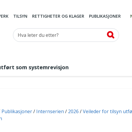
VERK
TILSYN
RETTIGHETER OG KLAGER
PUBLIKASJONER
Hva leter du etter?
utført som systemrevisjon
Publikasjoner
Internserien
2026
Veileder for tilsyn utf
n