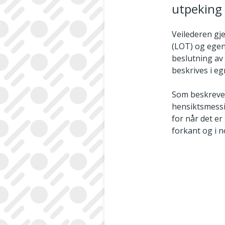
utpeking 
Veilederen gj
(LOT) og egeni
beslutning av
beskrives i eg
Som beskrevet 
hensiktsmessig
for når det er
forkant og i n