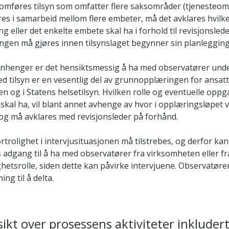
omføres tilsyn som omfatter flere saksområder (tjenesteomr
res i samarbeid mellom flere embeter, må det avklares hvilk
ng eller det enkelte embete skal ha i forhold til revisjonsle
ngen må gjøres innen tilsynslaget begynner sin planlegging 
henger er det hensiktsmessig å ha med observatører under
ed tilsyn er en vesentlig del av grunnopplæringen for ansat
en og i Statens helsetilsyn. Hvilken rolle og eventuelle oppg
skal ha, vil blant annet avhenge av hvor i opplæringsløpe
 og må avklares med revisjonsleder på forhånd.
trolighet i intervjusituasjonen må tilstrebes, og derfor kan
s adgang til å ha med observatører fra virksomheten eller f
hetsrolle, siden dette kan påvirke intervjuene. Observatøre
ing til å delta.
sikt over prosessens aktiviteter inkluder