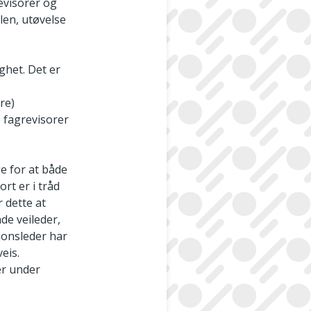
evisorer og
len, utøvelse
ghet. Det er
re)
e fagrevisorer
ge for at både
rt er i tråd
 dette at
de veileder,
sjonsleder har
eis.
er under