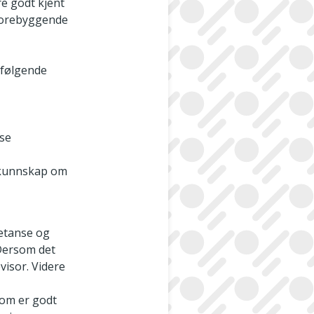
re godt kjent
 forebyggende
 følgende
nse
g kunnskap om
petanse og
 Dersom det
visor. Videre
som er godt