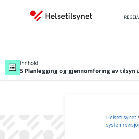
REGEL
Innhold
5 Planlegging og gjennomføring av tilsyn 
Du er her:
Helsetilsynet
systemrevisjo