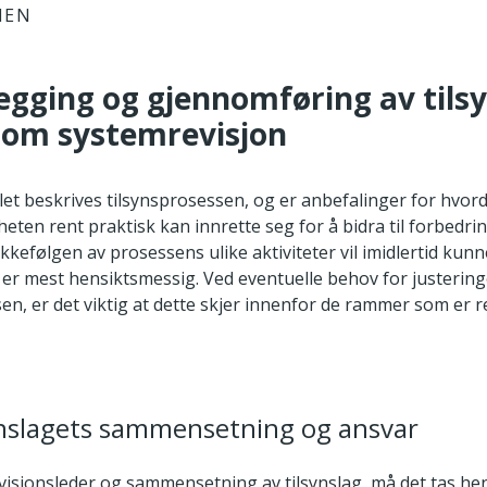
IEN
legging og gjennomføring av tils
som systemrevisjon
elet beskrives tilsynsprosessen, og er anbefalinger for hvor
eten rent praktisk kan innrette seg for å bidra til forbedrin
kkefølgen av prosessens ulike aktiviteter vil imidlertid kunn
 er mest hensiktsmessig. Ved eventuelle behov for justering
en, er det viktig at dette skjer innenfor de rammer som er re
ynslagets sammensetning og ansvar
visjonsleder og sammensetning av tilsynslag, må det tas hen