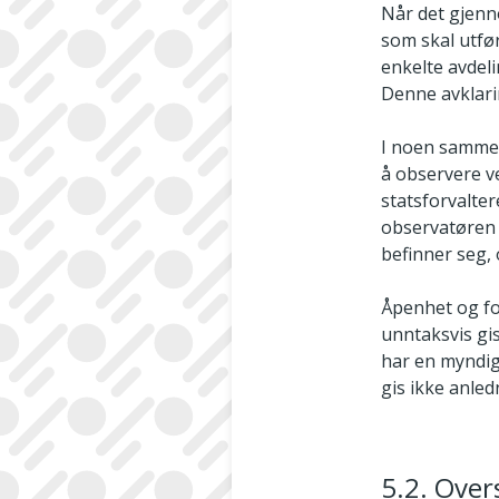
Når det gjenn
som skal utfø
enkelte avdeli
Denne avklari
I noen sammen
å observere v
statsforvalter
observatøren 
befinner seg,
Åpenhet og for
unntaksvis gi
har en myndig
gis ikke anledn
5.2. Over