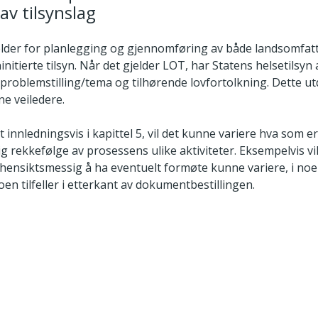
av tilsynslag
elder for planlegging og gjennomføring av både landsomfatt
nitierte tilsyn. Når det gjelder LOT, har Statens helsetilsyn
 problemstilling/tema og tilhørende lovfortolkning. Dette u
ne veiledere.
innledningsvis i kapittel 5, vil det kunne variere hva som e
 rekkefølge av prosessens ulike aktiviteter. Eksempelvis vi
 hensiktsmessig å ha eventuelt formøte kunne variere, i noen 
oen tilfeller i etterkant av dokumentbestillingen.