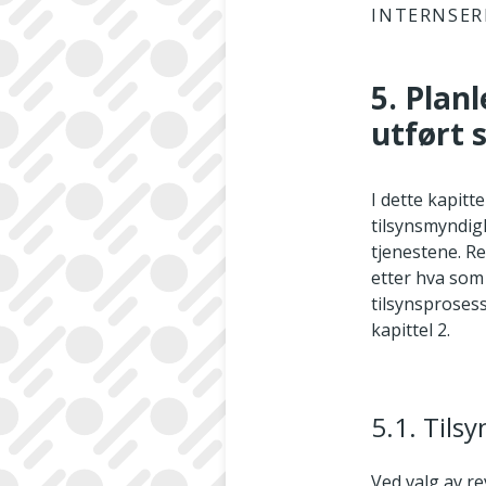
INTERNSER
5. Plan
utført 
I dette kapitt
tilsynsmyndigh
tjenestene. Re
etter hva som
tilsynsprosess
kapittel 2.
5.1. Tils
Ved valg av re