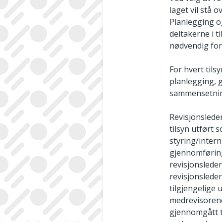
laget vil stå 
Planlegging o
deltakerne i 
nødvendig for
For hvert til
planlegging, 
sammensetning
Revisjonslede
tilsyn utført 
styring/inter
gjennomføring 
revisjonsleder
revisjonslede
tilgjengelige 
medrevisorene 
gjennomgått t