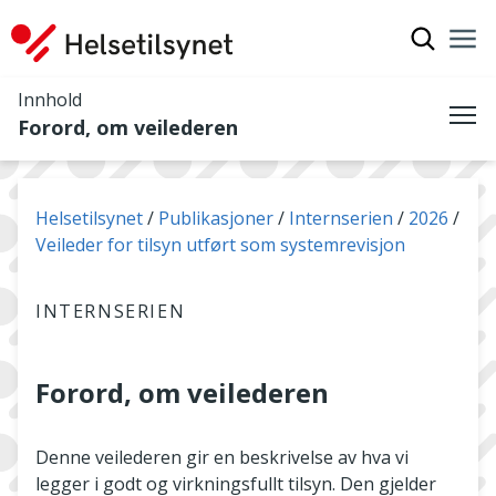
Vis søkef
Nav
Luk
Innhold
Forord, om veilederen
Me
Du er her:
Helsetilsynet
Publikasjoner
Internserien
2026
Veileder for tilsyn utført som systemrevisjon
INTERNSERIEN
Forord, om veilederen
Denne veilederen gir en beskrivelse av hva vi
legger i godt og virkningsfullt tilsyn. Den gjelder