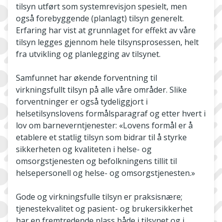
tilsyn utført som systemrevisjon spesielt, men
også forebyggende (planlagt) tilsyn generelt.
Erfaring har vist at grunnlaget for effekt av våre
tilsyn legges gjennom hele tilsynsprosessen, helt
fra utvikling og planlegging av tilsynet.
Samfunnet har økende forventning til
virkningsfullt tilsyn på alle våre områder. Slike
forventninger er også tydeliggjort i
helsetilsynslovens formålsparagraf og etter hvert i
lov om barneverntjenester: «Lovens formål er å
etablere et statlig tilsyn som bidrar til å styrke
sikkerheten og kvaliteten i helse- og
omsorgstjenesten og befolkningens tillit til
helsepersonell og helse- og omsorgstjenesten.»
Gode og virkningsfulle tilsyn er praksisnære;
tjenestekvalitet og pasient- og brukersikkerhet
har en fremtredende plass både i tilsynet og i