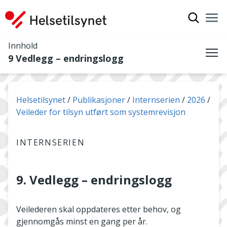
Vis søkef
Nav
Luk
Innhold
9 Vedlegg – endringslogg
Me
Du er her:
Helsetilsynet
Publikasjoner
Internserien
2026
Veileder for tilsyn utført som systemrevisjon
INTERNSERIEN
9. Vedlegg – endringslogg
Veilederen skal oppdateres etter behov, og
gjennomgås minst en gang per år.