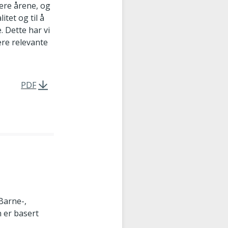
nere årene, og
itet og til å
. Dette har vi
ære relevante
PDF
 Barne-,
 er basert