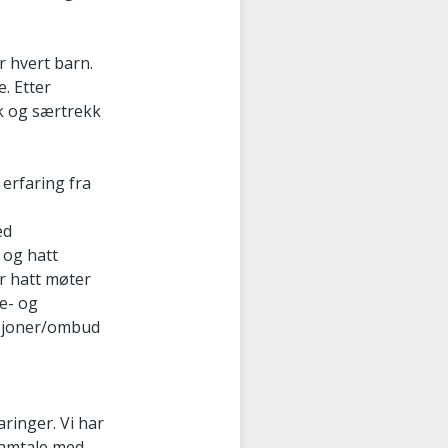
r hvert barn.
. Etter
kk og særtrekk
erfaring fra
ed
 og hatt
ar hatt møter
ne- og
asjoner/ombud
aringer. Vi har
 samtale med