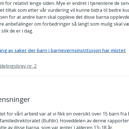
 for relativt lenge siden. Mye er endret i tjenestene de se
et tiltak som etter vår vurdering vil kunne bidra til bedre kval
oen for at andre barn skal oppleve det disse barna opplevde
våre anbefalinger om forbedringer så langt som mulig skal v
slik de er i dag.
g av saker der barn i barnevernsinstitusjon har mistet
tildelingsbrev nr. 2
ensninger
 for vårt arbeid var at vi fikk en oversikt over 15 barn fra
amiliedirektoratet (Bufdir). Hoveddelen av denne rapporten
 åtte av disse barna, som var jenter i alderen 13–18 år.