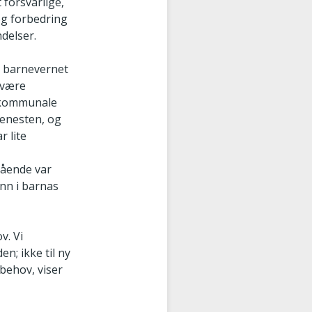
 forsvarlige,
 og forbedring
ndelser.
d barnevernet
 være
e kommunale
tjenesten, og
r lite
gående var
inn i barnas
v. Vi
n; ikke til ny
sbehov, viser