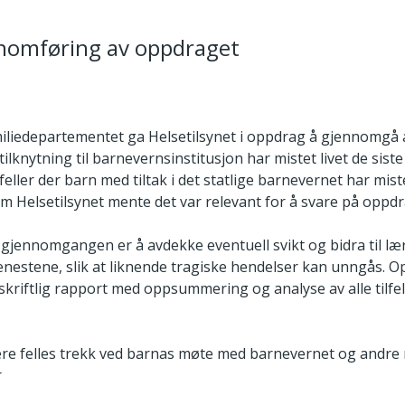
nnomføring av oppdraget
iliedepartementet ga Helsetilsynet i oppdrag å gjennomgå all
ilknytning til barnevernsinstitusjon har mistet livet de sist
feller der barn med tiltak i det statlige barnevernet har mist
m Helsetilsynet mente det var relevant for å svare på oppdr
gjennomgangen er å avdekke eventuell svikt og bidra til lær
tjenestene, slik at liknende tragiske hendelser kan unngås. 
 skriftlig rapport med oppsummering og analyse av alle tilfe
sere felles trekk ved barnas møte med barnevernet og andre
r