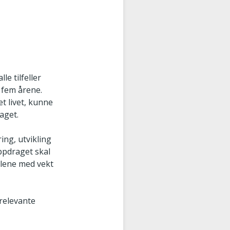
e tilfeller
e fem årene.
et livet, kunne
aget.
ing, utvikling
Oppdraget skal
llene med vekt
 relevante