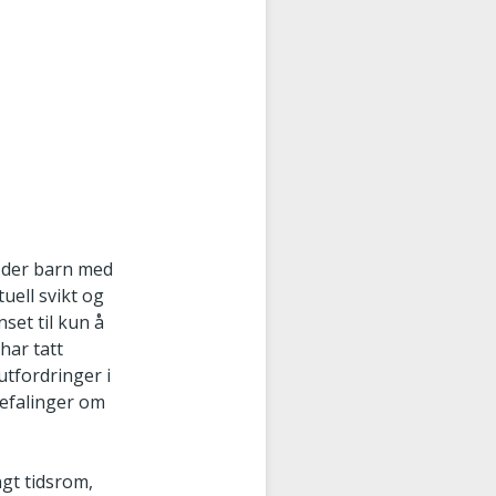
 der barn med
tuell svikt og
nset til kun å
har tatt
utfordringer i
befalinger om
ngt tidsrom,