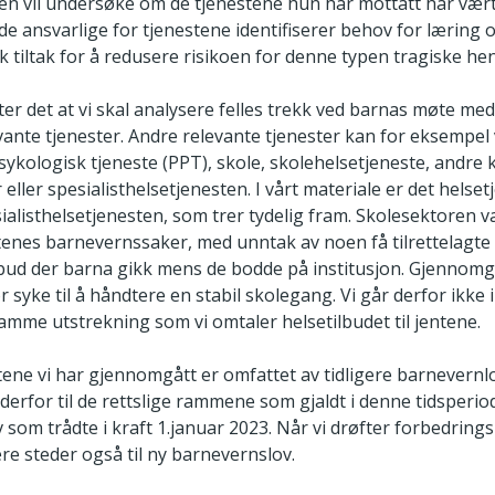
ren vil undersøke om de tjenestene hun har mottatt har vært
t de ansvarlige for tjenestene identifiserer behov for læring
rk tiltak for å redusere risikoen for denne typen tragiske he
ter det at vi skal analysere felles trekk ved barnas møte me
vante tjenester. Andre relevante tjenester kan for eksempel
ykologisk tjeneste (PPT), skole, skolehelsetjeneste, andr
 eller spesialisthelsetjenesten. I vårt materiale er det helse
ialisthelsetjenesten, som trer tydelig fram. Skolesektoren va
ntenes barnevernssaker, med unntak av noen få tilrettelagte
bud der barna gikk mens de bodde på institusjon. Gjennom
r syke til å håndtere en stabil skolegang. Vi går derfor ikke 
samme utstrekning som vi omtaler helsetilbudet til jentene.
ene vi har gjennomgått er omfattet av tidligere barnevernlo
derfor til de rettslige rammene som gjaldt i denne tidsperiode
som trådte i kraft 1.januar 2023. Når vi drøfter forbedring
lere steder også til ny barnevernslov.