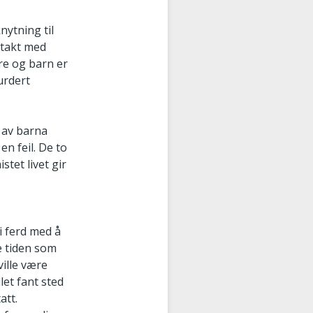
nytning til
ntakt med
dre og barn er
urdert
t av barna
en feil. De to
tet livet gir
i ferd med å
e tiden som
ville være
let fant sted
att.