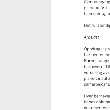
Gjennomgangen 
gjennomført e
tjenester og b
Det fullstend
Arbeidet
Oppdraget pres
har hentet in
Barne-, ungdom
barnevern. Ti
vurdering av o
planer, instit
samarbeidsmø
Hver barnever
finnes dokumen
dokumentene v