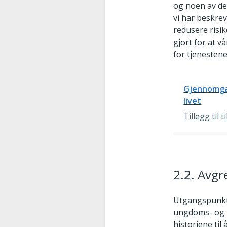
og noen av dem
vi har beskrev
redusere risik
gjort for at 
for tjenestene 
Gjennomgan
livet
Tillegg til 
2.2. Avgr
Utgangspunktet
ungdoms- og f
historiene til