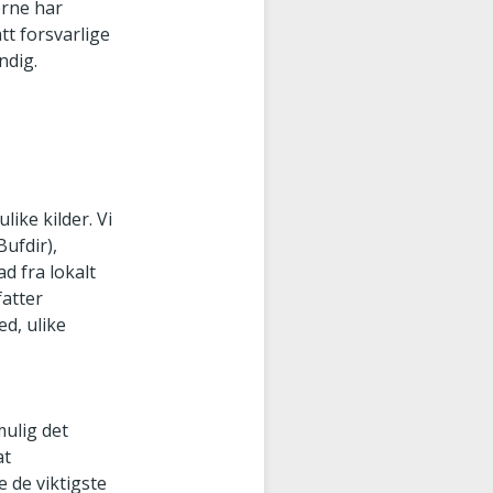
erne har
tt forsvarlige
ndig.
like kilder. Vi
ufdir),
d fra lokalt
atter
ed, ulike
mulig det
at
 de viktigste