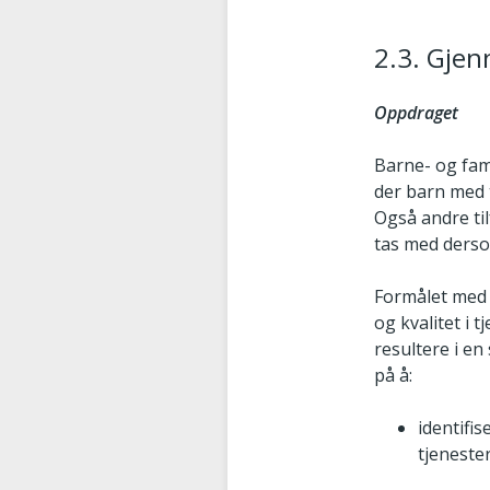
2.3. Gje
Oppdraget
Barne- og fam
der barn med t
Også andre til
tas med derso
Formålet med 
og kvalitet i 
resultere i en
på å:
identifi
tjeneste