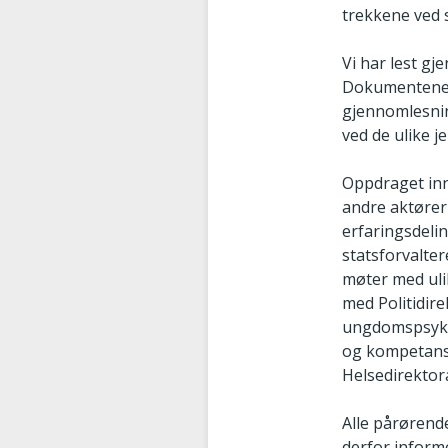
trekkene ved
Vi har lest gj
Dokumentene k
gjennomlesnin
ved de ulike j
Oppdraget inn
andre aktører
erfaringsdeli
statsforvalte
møter med ulik
med Politidire
ungdomspsyki
og kompetanse
Helsedirektor
Alle pårørende
derfor informe