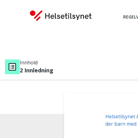
REGEL
Innhold
2 Innledning
Du er her:
Helsetilsynet
der barn med t