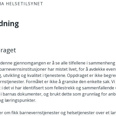
RA HELSETILSYNET
edning
draget
denne gjennomgangen er å se alle tilfellene i sammenheng
l barnevernsinstitusjoner har mistet livet, for å avdekke even
ng, utvikling og kvalitet i tjenestene. Oppdraget er ikke begre
nstjenester. Formålet er ikke å granske den enkelte sak. Vi 
 det vi har identifisert som fellestrekk og sammenfallende 
 i barnas dokumenter, og brukt dette som grunnlag for an
og læringspunkter.
er om fikk barnevernstjenester og helsetjenester over et la