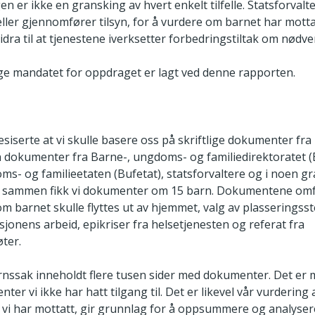
er ikke en gransking av hvert enkelt tilfelle. Statsforvalt
ller gjennomfører tilsyn, for å vurdere om barnet har motta
idra til at tjenestene iverksetter forbedringstiltak om nødve
ige mandatet for oppdraget er lagt ved denne rapporten.
iserte at vi skulle basere oss på skriftlige dokumenter fra u
n dokumenter fra Barne-, ungdoms- og familiedirektoratet (B
s- og familieetaten (Bufetat), statsforvaltere og i noen gra
l sammen fikk vi dokumenter om 15 barn. Dokumentene omf
m barnet skulle flyttes ut av hjemmet, valg av plasseringsst
usjonens arbeid, epikriser fra helsetjenesten og referat fra
ter.
nssak inneholdt flere tusen sider med dokumenter. Det er 
ter vi ikke har hatt tilgang til. Det er likevel vår vurdering 
i har mottatt, gir grunnlag for å oppsummere og analysere