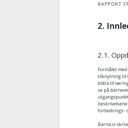
RAPPORT F
2. Innl
2.1. Opp
Formålet med 
tilknytning ti
bidra til læri
se på barnever
utgangspunkt i
beskrivelsene
forbedrings- 
Barna vi skriv