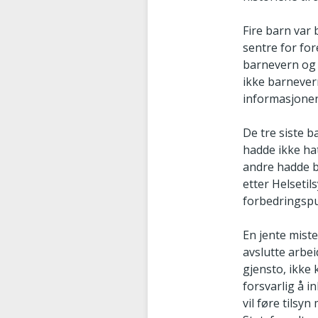
Fire barn var 
sentre for fo
barnevern og h
ikke barnevern
informasjonen
De tre siste b
hadde ikke hat
andre hadde b
etter Helsetil
forbedringspu
En jente miste
avslutte arbei
gjensto, ikke 
forsvarlig å i
vil føre tils