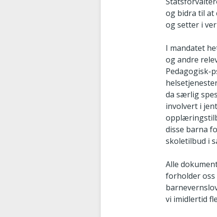
Statsforvalte
og bidra til a
og setter i ve
I mandatet he
og andre rele
Pedagogisk-ps
helsetjenester
da særlig spes
involvert i je
opplæringstil
disse barna fo
skoletilbud i 
Alle dokument
forholder oss 
barnevernslov 
vi imidlertid f