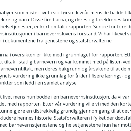
babyer som mistet livet i sitt første leveår mens de hadde tilk
reldre og barn. Disse fire barna, og deres og foreldrenes ko
elsetjenester, er kort omtalt i rapporten. Sentre for forel
sinstitusjoner i barnevernslovens forstand. Vi har likevel v
 i dokumentene fra tjenestene og statsforvalterne.
arna i oversikten er ikke med i grunnlaget for rapporten. Et
t tiltak i statlig barnevern og var kommet med på listen ved 
arneverntiltak, men deres bakgrunn og årsakene til at de mis
synets vurdering ikke grunnlag for å identifisere lærings- og
nkter som ledd i en samlet analyse.
t livet mens hun bodde i en barnevernsinstitusjon, da vi var 
det med rapporten. Etter vår vurdering ville vi med den kort
kunne gjøre en tilstrekkelig grundig gjennomgang til at det 
nkludere hennes historie. Statsforvalteren i fylket der dødsfal
yn med barnevernstjenestene og helsetjenestene hun har mott