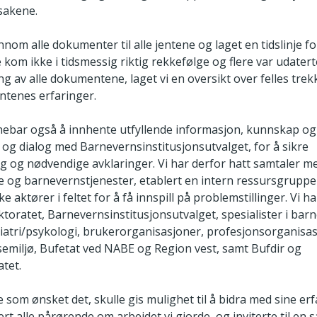
 sakene.
ennom alle dokumenter til alle jentene og laget en tidslinje fo
om ikke i tidsmessig riktig rekkefølge og flere var udaterte
g av alle dokumentene, laget vi en oversikt over felles tre
entenes erfaringer.
ebar også å innhente utfyllende informasjon, kunnskap og 
 og dialog med Barnevernsinstitusjonsutvalget, for å sikre
ng og nødvendige avklaringer. Vi har derfor hatt samtaler m
re og barnevernstjenester, etablert en intern ressursgruppe
e aktører i feltet for å få innspill på problemstillinger. Vi h
ktoratet, Barnevernsinstitusjonsutvalget, spesialister i bar
atri/psykologi, brukerorganisasjoner, profesjonsorganis
miljø, Bufetat ved NABE og Region vest, samt Bufdir og
atet.
 som ønsket det, skulle gis mulighet til å bidra med sine erf
rt alle pårørende om arbeidet vi gjorde, og inviterte til en