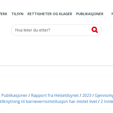
VERK
TILSYN
RETTIGHETER OG KLAGER
PUBLIKASJONER
Hva leter du etter?
Publikasjoner
Rapport fra Helsetilsynet
2023
Gjennomg
ilknytning til barnevernsinstitusjon har mistet livet
2 Innl