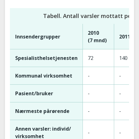
Tabell. Antall varsler mottatt per å
2010
Innsendergrupper
2011
(7 mnd)
Spesialisthelsetjenesten
72
140
Kommunal virksomhet
-
-
Pasient/bruker
-
-
Nærmeste pårørende
-
-
Annen varsler: individ/
-
-
virksomhet