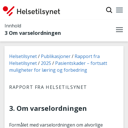
Vis søkef
Nav
Luk
Innhold
3 Om varselordningen
Me
Du er her:
Helsetilsynet
Publikasjoner
Rapport fra
Helsetilsynet
2025
Pasientskader – fortsatt
muligheter for læring og forbedring
RAPPORT FRA HELSETILSYNET
3. Om varselordningen
Formålet med varselordningen om alvorlige