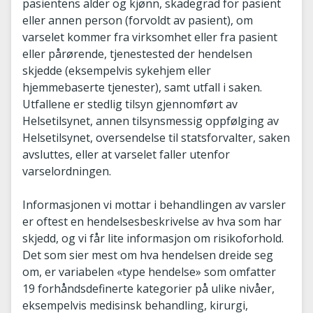
pasientens alder og kjønn, skadegrad for pasient
eller annen person (forvoldt av pasient), om
varselet kommer fra virksomhet eller fra pasient
eller pårørende, tjenestested der hendelsen
skjedde (eksempelvis sykehjem eller
hjemmebaserte tjenester), samt utfall i saken.
Utfallene er stedlig tilsyn gjennomført av
Helsetilsynet, annen tilsynsmessig oppfølging av
Helsetilsynet, oversendelse til statsforvalter, saken
avsluttes, eller at varselet faller utenfor
varselordningen.
Informasjonen vi mottar i behandlingen av varsler
er oftest en hendelsesbeskrivelse av hva som har
skjedd, og vi får lite informasjon om risikoforhold.
Det som sier mest om hva hendelsen dreide seg
om, er variabelen «type hendelse» som omfatter
19 forhåndsdefinerte kategorier på ulike nivåer,
eksempelvis medisinsk behandling, kirurgi,