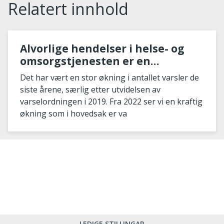
Relatert innhold
Alvorlige hendelser i helse- og
omsorgstjenesten er en
vedvarende utfordring og noen
Det har vært en stor økning i antallet varsler de
av risikoområdene er til dels godt
siste årene, særlig etter utvidelsen av
kjent
varselordningen i 2019. Fra 2022 ser vi en kraftig
økning som i hovedsak er va
LEDIGE STILLINGAR