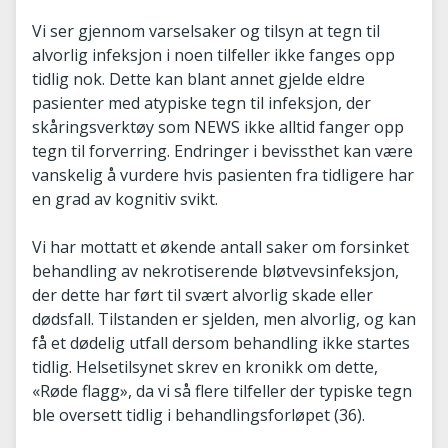
Vi ser gjennom varselsaker og tilsyn at tegn til
alvorlig infeksjon i noen tilfeller ikke fanges opp
tidlig nok. Dette kan blant annet gjelde eldre
pasienter med atypiske tegn til infeksjon, der
skåringsverktøy som NEWS ikke alltid fanger opp
tegn til forverring. Endringer i bevissthet kan være
vanskelig å vurdere hvis pasienten fra tidligere har
en grad av kognitiv svikt.
Vi har mottatt et økende antall saker om forsinket
behandling av nekrotiserende bløtvevsinfeksjon,
der dette har ført til svært alvorlig skade eller
dødsfall. Tilstanden er sjelden, men alvorlig, og kan
få et dødelig utfall dersom behandling ikke startes
tidlig. Helsetilsynet skrev en kronikk om dette,
«Røde flagg», da vi så flere tilfeller der typiske tegn
ble oversett tidlig i behandlingsforløpet (36).