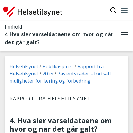
Vis søkef
Nav
Luk
Innhold
4 Hva sier varseldataene om hvor og når
Me
det går galt?
Du er her:
Helsetilsynet
Publikasjoner
Rapport fra
Helsetilsynet
2025
Pasientskader – fortsatt
muligheter for læring og forbedring
RAPPORT FRA HELSETILSYNET
4. Hva sier varseldataene om
hvor og når det går galt?