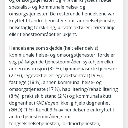
og omsorgstjenester og 4 % var knyttet til både
spesialist- og kommunale helse- og
omsorgstjenester. De resterende hendelsene var
knyttet til andre tjenester som tannhelsetjeneste,
helsefaglig forskning, private aktører i førstelinje
eller tjenesteområdet er ukjent.
Hendelsene som skjedde (helt eller delvis) i
kommunale helse- og omsorgstjenester, fordeler
seg på følgende tjenesteområder: sykehjem eller
annen institusjon (32 %), hjemmebaserte tjenester
(22 %), legevakt eller legevaktsentral (19 %),
fastlege (18 %), annen kommunal helse- og
omsorgstjeneste (17 %), habilitering/rehabilitering
(8 %), praktisk bistand (2 %) og kommunal akutt
døgnenhet (KAD)/øyeblikkelig hjelp døgnenhet
(ØHD) (1 %). Rundt 3 % av hendelsene er knyttet til
andre tjenesteområder, som
fengselshelsetjenesten, jordmortjenesten,