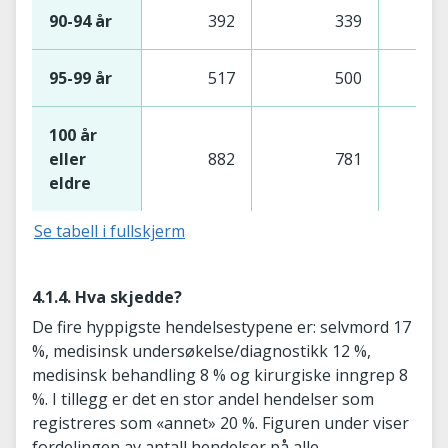
90-94 år
392
339
95-99 år
517
500
100 år
eller
882
781
1
eldre
Se tabell i fullskjerm
4.1.4. Hva skjedde?
De fire hyppigste hendelsestypene er: selvmord 17
%, medisinsk undersøkelse/diagnostikk 12 %,
medisinsk behandling 8 % og kirurgiske inngrep 8
%. I tillegg er det en stor andel hendelser som
registreres som «annet» 20 %. Figuren under viser
fordelingen av antall hendelser på alle