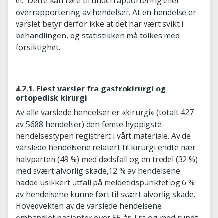
ei. Dette kan føre til underrapportering eller
overrapportering av hendelser. At en hendelse er
varslet betyr derfor ikke at det har vært svikt i
behandlingen, og statistikken må tolkes med
forsiktighet.
4.2.1. Flest varsler fra gastrokirurgi og
ortopedisk kirurgi
Av alle varslede hendelser er «kirurgi» (totalt 427
av 5688 hendelser) den femte hyppigste
hendelsestypen registrert i vårt materiale. Av de
varslede hendelsene relatert til kirurgi endte nær
halvparten (49 %) med dødsfall og en tredel (32 %)
med svært alvorlig skade,12 % av hendelsene
hadde usikkert utfall på meldetidspunktet og 6 %
av hendelsene kunne ført til svært alvorlig skade.
Hovedvekten av de varslede hendelsene
omhandlet pasienter over 55 år. Fra og med rundt