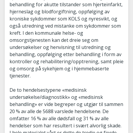
behandling for akutte tilstander som hjerteinfarkt,
hjerneslag og blodforgiftning, oppfølging av
kroniske sykdommer som KOLS og nyresvikt, og
også utredning ved mistanke om sykdommer som
kreft. I den kommunale helse- og
omsorgstjenesten kan det dreie seg om
undersøkelser og henvisning til utredning og
behandling, oppfølging etter behandling i form av
kontroller og rehabilitering/opptrening, samt pleie
og omsorg på sykehjem og i hjemmebaserte
tjenester.
De to hendelsestypene «medisinsk
undersøkelse/diagnostikk» og «medisinsk
behandling» er vide begreper og utgjør til sammen
20 % av alle de 5688 varslede hendelsene. De
omfatter 16 % av alle dødsfall og 31 % av alle
hendelser som har resultert i svært alvorlig skade.
I hele materialet vårt er dette de tredje og fjerde