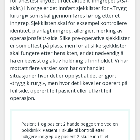
for anestesi knyttet til det aktuelle inngrepet (ASA-
skår.) I Norge er det innført sjekklister for «Trygg
kirurgi» som skal gjennomføres før og etter et
inngrep. Sjekklisten skal for eksempel kontrollere
identitet, planlagt inngrep, allergier, merking av
operasjonsfelt/-side. Slike pre-operative sjekklister
er som oftest på plass, men for at slike sjekklister
skal fungere etter hensikten, er det nødvendig å
ha en bevisst og aktiv holdning til innholdet. Vi har
mottatt flere varsler som har omhandlet
situasjoner hvor det er opplyst at det er gjort
«trygg kirurgi», men hvor det likevel er operert på
feil side, operert feil pasient eller utført feil
operasjon.
Pasient 1 og pasient 2 hadde begge time ved en
poliklinikk. Pasient 1 skulle til kontroll etter
tidligere inngrep og pasient 2 skulle inn til et