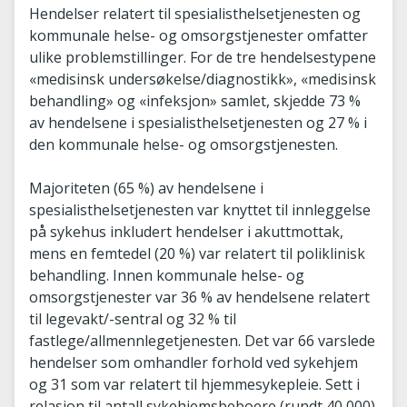
Hendelser relatert til spesialisthelsetjenesten og
kommunale helse- og omsorgstjenester omfatter
ulike problemstillinger. For de tre hendelsestypene
«medisinsk undersøkelse/diagnostikk», «medisinsk
behandling» og «infeksjon» samlet, skjedde 73 %
av hendelsene i spesialisthelsetjenesten og 27 % i
den kommunale helse- og omsorgstjenesten.
Majoriteten (65 %) av hendelsene i
spesialisthelsetjenesten var knyttet til innleggelse
på sykehus inkludert hendelser i akuttmottak,
mens en femtedel (20 %) var relatert til poliklinisk
behandling. Innen kommunale helse- og
omsorgstjenester var 36 % av hendelsene relatert
til legevakt/-sentral og 32 % til
fastlege/allmennlegetjenesten. Det var 66 varslede
hendelser som omhandler forhold ved sykehjem
og 31 som var relatert til hjemmesykepleie. Sett i
relasjon til antall sykehjemsbeboere (rundt 40 000)