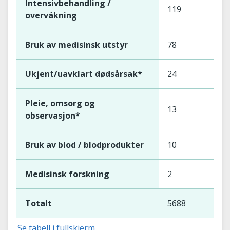
Intensivbehandling /
119
overvåkning
Bruk av medisinsk utstyr
78
Ukjent/uavklart dødsårsak*
24
Pleie, omsorg og
13
observasjon*
Bruk av blod / blodprodukter
10
Medisinsk forskning
2
Totalt
5688
Se tabell i fullskjerm