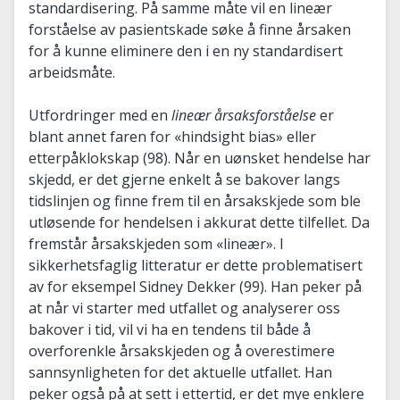
standardisering. På samme måte vil en lineær
forståelse av pasientskade søke å finne årsaken
for å kunne eliminere den i en ny standardisert
arbeidsmåte.
Utfordringer med en
lineær årsaksforståelse
er
blant annet faren for «hindsight bias» eller
etterpåklokskap (98). Når en uønsket hendelse har
skjedd, er det gjerne enkelt å se bakover langs
tidslinjen og finne frem til en årsakskjede som ble
utløsende for hendelsen i akkurat dette tilfellet. Da
fremstår årsakskjeden som «lineær». I
sikkerhetsfaglig litteratur er dette problematisert
av for eksempel Sidney Dekker (99). Han peker på
at når vi starter med utfallet og analyserer oss
bakover i tid, vil vi ha en tendens til både å
overforenkle årsakskjeden og å overestimere
sannsynligheten for det aktuelle utfallet. Han
peker også på at sett i ettertid, er det mye enklere