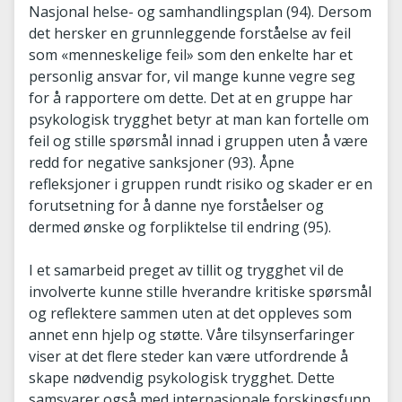
Nasjonal helse- og samhandlingsplan (94). Dersom
det hersker en grunnleggende forståelse av feil
som «menneskelige feil» som den enkelte har et
personlig ansvar for, vil mange kunne vegre seg
for å rapportere om dette. Det at en gruppe har
psykologisk trygghet betyr at man kan fortelle om
feil og stille spørsmål innad i gruppen uten å være
redd for negative sanksjoner (93). Åpne
refleksjoner i gruppen rundt risiko og skader er en
forutsetning for å danne nye forståelser og
dermed ønske og forpliktelse til endring (95).
I et samarbeid preget av tillit og trygghet vil de
involverte kunne stille hverandre kritiske spørsmål
og reflektere sammen uten at det oppleves som
annet enn hjelp og støtte. Våre tilsynserfaringer
viser at det flere steder kan være utfordrende å
skape nødvendig psykologisk trygghet. Dette
samsvarer også med internasjonale forskingsfunn