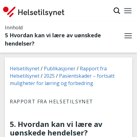
Vis søkef
Nav
Luk
Innhold
5 Hvordan kan vi lære av uønskede
Me
hendelser?
Du er her:
Helsetilsynet
Publikasjoner
Rapport fra
Helsetilsynet
2025
Pasientskader – fortsatt
muligheter for læring og forbedring
RAPPORT FRA HELSETILSYNET
5. Hvordan kan vi lære av
uønskede hendelser?