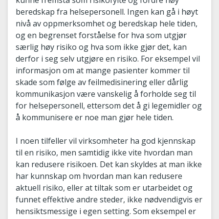
kunne fremstå som risikofylte og fordre høy
beredskap fra helsepersonell. Ingen kan gå i høyt
nivå av oppmerksomhet og beredskap hele tiden,
og en begrenset forståelse for hva som utgjør
særlig høy risiko og hva som ikke gjør det, kan
derfor i seg selv utgjøre en risiko. For eksempel vil
informasjon om at mange pasienter kommer til
skade som følge av feilmedisinering eller dårlig
kommunikasjon være vanskelig å forholde seg til
for helsepersonell, ettersom det å gi legemidler og
å kommunisere er noe man gjør hele tiden.
I noen tilfeller vil virksomheter ha god kjennskap
til en risiko, men samtidig ikke vite hvordan man
kan redusere risikoen. Det kan skyldes at man ikke
har kunnskap om hvordan man kan redusere
aktuell risiko, eller at tiltak som er utarbeidet og
funnet effektive andre steder, ikke nødvendigvis er
hensiktsmessige i egen setting. Som eksempel er