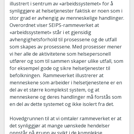
illustrert i sentrum av «arbeidssystemet» for å
synliggjøre at helsetjenester faktisk er noen som i
stor grad er avhengig av menneskelige handlinger.
Overordnet viser SEIPS-rammeverket at
«arbeidssystemet» står i et gjensidig
avhengighetsforhold til prosessene og de utfall
som skapes av prosessene. Med prosesser mener
vi her alle de aktivitetene som helsepersonell
utfører og som til sammen skaper ulike utfall, som
for eksempel gode og sikre helsetjenester til
befolkningen. Rammeverket illustrerer at
menneskene som arbeider i helsetjenestene er en
del av et større komplekst system, og at
menneskene og deres handlinger må forstås som
en del av dette systemet og ikke isolert fra det.
Hovedgrunnen til at vi omtaler rammeverket er at
det synliggjør at mange uønskede hendelser
oppstår på grunn av svikt i de komplekse