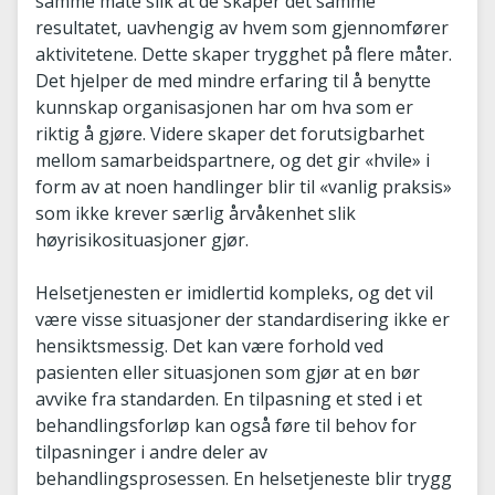
samme måte slik at de skaper det samme
resultatet, uavhengig av hvem som gjennomfører
aktivitetene. Dette skaper trygghet på flere måter.
Det hjelper de med mindre erfaring til å benytte
kunnskap organisasjonen har om hva som er
riktig å gjøre. Videre skaper det forutsigbarhet
mellom samarbeidspartnere, og det gir «hvile» i
form av at noen handlinger blir til «vanlig praksis»
som ikke krever særlig årvåkenhet slik
høyrisikosituasjoner gjør.
Helsetjenesten er imidlertid kompleks, og det vil
være visse situasjoner der standardisering ikke er
hensiktsmessig. Det kan være forhold ved
pasienten eller situasjonen som gjør at en bør
avvike fra standarden. En tilpasning et sted i et
behandlingsforløp kan også føre til behov for
tilpasninger i andre deler av
behandlingsprosessen. En helsetjeneste blir trygg