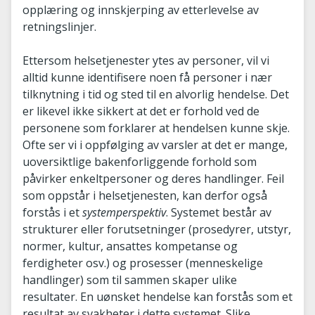
opplæring og innskjerping av etterlevelse av
retningslinjer.
Ettersom helsetjenester ytes av personer, vil vi
alltid kunne identifisere noen få personer i nær
tilknytning i tid og sted til en alvorlig hendelse. Det
er likevel ikke sikkert at det er forhold ved de
personene som forklarer at hendelsen kunne skje.
Ofte ser vi i oppfølging av varsler at det er mange,
uoversiktlige bakenforliggende forhold som
påvirker enkeltpersoner og deres handlinger. Feil
som oppstår i helsetjenesten, kan derfor også
forstås i et
systemperspektiv
. Systemet består av
strukturer eller forutsetninger (prosedyrer, utstyr,
normer, kultur, ansattes kompetanse og
ferdigheter osv.) og prosesser (menneskelige
handlinger) som til sammen skaper ulike
resultater. En uønsket hendelse kan forstås som et
resultat av svakheter i dette systemet. Slike