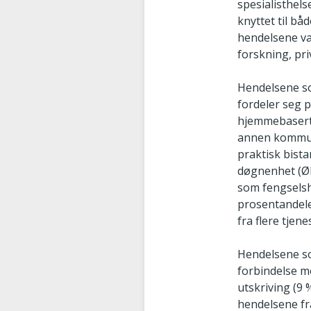
spesialisthel
knyttet til b
hendelsene var
forskning, pri
Hendelsene so
fordeler seg 
hjemmebaserte 
annen kommuna
praktisk bist
døgnenhet (ØH
som fengselsh
prosentandele
fra flere tjene
Hendelsene som
forbindelse me
utskriving (9 
hendelsene fra