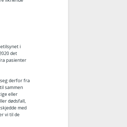
ere liknende
tilsynet i
2020 det
fra pasienter
seg derfor fra
 til sammen
ige eller
ler dødsfall,
m skjedde med
 vi til de