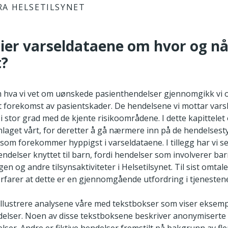
RA HELSETILSYNET
sier varseldataene om hvor og nå
t?
om hva vi vet om uønskede pasienthendelser gjennomgikk vi
nt forekomst av pasientskader. De hendelsene vi mottar vars
 stor grad med de kjente risikoområdene. I dette kapittelet 
nnlaget vårt, for deretter å gå nærmere inn på de hendelses
om forekommer hyppigst i varseldataene. I tillegg har vi 
endelser knyttet til barn, fordi hendelser som involverer bar
gen og andre tilsynsaktiviteter i Helsetilsynet. Til sist omtale
 erfarer at dette er en gjennomgående utfordring i tjenesten
 illustrere analysene våre med tekstbokser som viser eksemp
elser. Noen av disse tekstboksene beskriver anonymiserte 