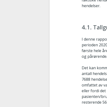
faktiske hende
hendelser.
4.1. Tall
I denne rappo
perioden 2020
første hele år
og pårørende
Det kan komme
antall hendel
7688 hendelser
omfattet av va
eller fordi d
pasienten/bruk
resterende 56