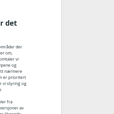
r det
 områder der
ler om,
omtaler vi
typene og
sett nærmere
n er prioritert
r vi styring og
e.
ler fra
versjoner av