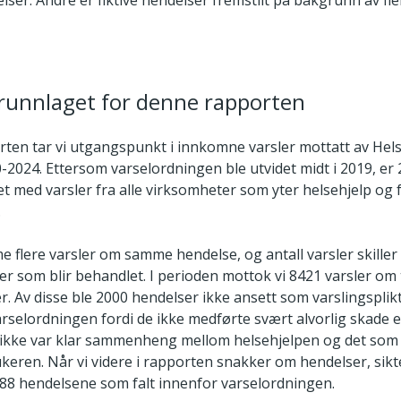
lser. Andre er fiktive hendelser fremstilt på bakgrunn av fl
grunnlaget for denne rapporten
rten tar vi utgangspunkt i innkomne varsler mottatt av Helse
-2024. Ettersom varselordningen ble utvidet midt i 2019, er 
et med varsler fra alle virksomheter som yter helsehjelp og 
.
 flere varsler om samme hendelse, og antall varsler skiller 
ser som blir behandlet. I perioden mottok vi 8421 varsler om
. Av disse ble 2000 hendelser ikke ansett som varslingsplikt
rselordningen fordi de ikke medførte svært alvorlig skade el
et ikke var klar sammenheng mellom helsehjelpen og det so
eren. Når vi videre i rapporten snakker om hendelser, sikter
88 hendelsene som falt innenfor varselordningen.