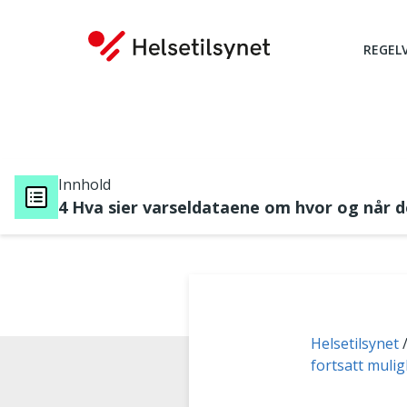
REGEL
Innhold
4 Hva sier varseldataene om hvor og når d
Du er her:
Helsetilsynet
fortsatt muli