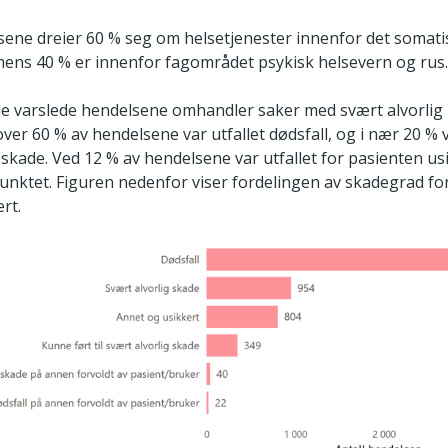
lsene dreier 60 % seg om helsetjenester innenfor det somat
ens 40 % er innenfor fagområdet psykisk helsevern og rus
e varslede hendelsene omhandler saker med svært alvorlig u
over 60 % av hendelsene var utfallet dødsfall, og i nær 20 % v
 skade. Ved 12 % av hendelsene var utfallet for pasienten us
punktet. Figuren nedenfor viser fordelingen av skadegrad f
rt.