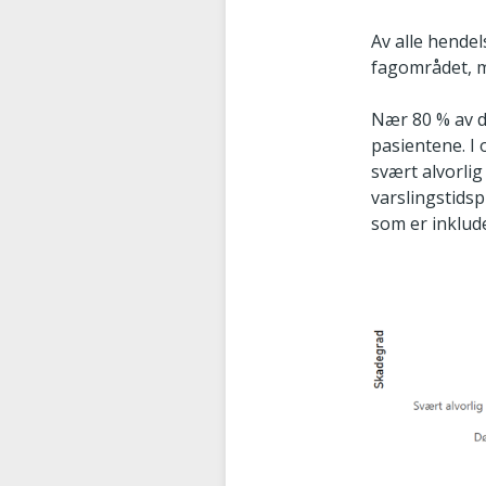
Av alle hende
fagområdet, m
Nær 80 % av d
pasientene. I 
svært alvorlig
varslingstids
som er inklude