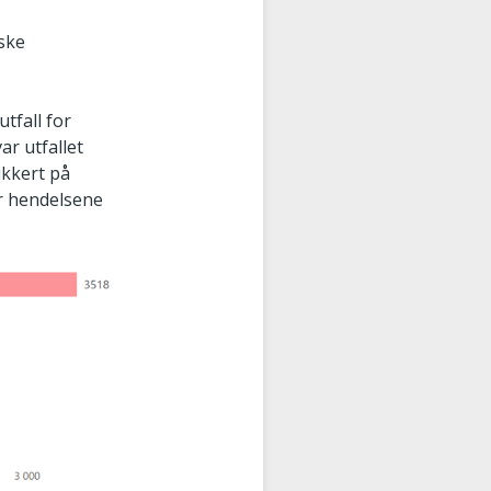
iske
.
tfall for
ar utfallet
ikkert på
or hendelsene