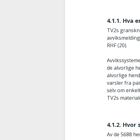
4.1.1. Hva 
TV2s granskni
avviksmelding
RHF (20).
Avvikssysteme
de alvorlige h
alvorlige hen
varsler fra p
selv om enkelt
TV2s material
4.1.2. Hvor
Av de 5688 he