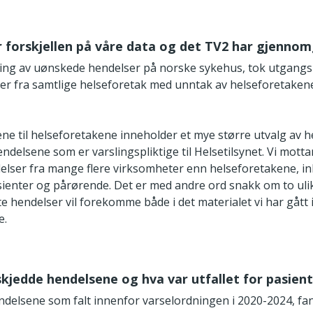
er forskjellen på våre data og det TV2 har gjenno
ng av uønskede hendelser på norske sykehus, tok utgangs
er fra samtlige helseforetak med unntak av helseforetakene
ne til helseforetakene inneholder et mye større utvalg av 
endelsene som er varslingspliktige til Helsetilsynet. Vi mott
delser fra mange flere virksomheter enn helseforetakene, in
asienter og pårørende. Det er med andre ord snakk om to ulik
e hendelser vil forekomme både i det materialet vi har gått 
e.
 skjedde hendelsene og hva var utfallet for pasien
ndelsene som falt innenfor varselordningen i 2020-2024, fan