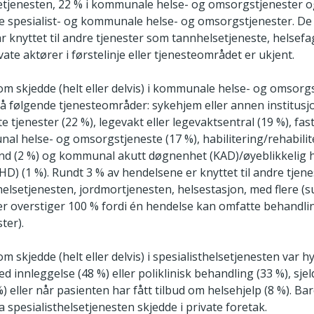
setjenesten, 22 % i kommunale helse- og omsorgstjenester o
åde spesialist- og kommunale helse- og omsorgstjenester. De
 knyttet til andre tjenester som tannhelsetjeneste, helsefa
vate aktører i førstelinje eller tjenesteområdet er ukjent.
m skjedde (helt eller delvis) i kommunale helse- og omsorgs
på følgende tjenesteområder: sykehjem eller annen institusjo
tjenester (22 %), legevakt eller legevaktsentral (19 %), fast
l helse- og omsorgstjeneste (17 %), habilitering/rehabilite
and (2 %) og kommunal akutt døgnenhet (KAD)/øyeblikkelig h
D) (1 %). Rundt 3 % av hendelsene er knyttet til andre tjen
elsetjenesten, jordmortjenesten, helsestasjon, med flere 
r overstiger 100 % fordi én hendelse kan omfatte behandling
ster).
 skjedde (helt eller delvis) i spesialisthelsetjenesten var hy
d innleggelse (48 %) eller poliklinisk behandling (33 %), sje
%) eller når pasienten har fått tilbud om helsehjelp (8 %). Ba
 spesialisthelsetjenesten skjedde i private foretak.