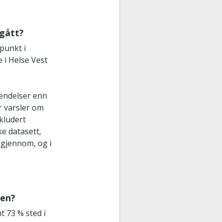
mgått?
punkt i
 i Helse Vest
hendelser enn
ar varsler om
kludert
e datasett,
igjennom, og i
ten?
t 73 % sted i