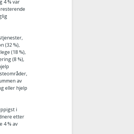
g 4 % var
 resterende
glig
tjenester,
n (32 %),
lege (18 %),
ring (8 %),
jelp
esteområder,
(summen av
 eller hjelp
ppigst i
ldnere etter
re 4 % av