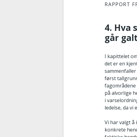
RAPPORT F
4. Hva 
går gal
I kapittelet 
det er en kje
sammenfaller i
først tallgru
fagområdene s
på alvorlige h
i varselordnin
ledelse, da vi
Vi har valgt å
konkrete hend