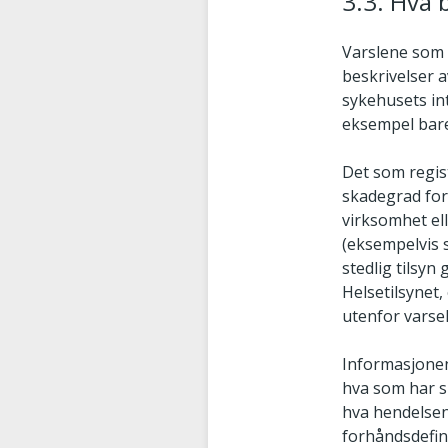
3.3. Hva b
Varslene som k
beskrivelser 
sykehusets in
eksempel bar
Det som regis
skadegrad for
virksomhet ell
(eksempelvis s
stedlig tilsyn
Helsetilsynet, 
utenfor varse
Informasjonen
hva som har sk
hva hendelsen
forhåndsdefin