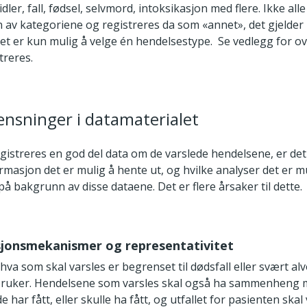
idler, fall, fødsel, selvmord, intoksikasjon med flere. Ikke all
n av kategoriene og registreres da som «annet», det gjelder 
et er kun mulig å velge én hendelsestype. Se vedlegg for ov
treres.
ensninger i datamaterialet
egistreres en god del data om de varslede hendelsene, er de
rmasjon det er mulig å hente ut, og hvilke analyser det er m
 bakgrunn av disse dataene. Det er flere årsaker til dette.
ksjonsmekanismer og representativitet
 hva som skal varsles er begrenset til dødsfall eller svært al
 bruker. Hendelsene som varsles skal også ha sammenheng
e har fått, eller skulle ha fått, og utfallet for pasienten ska