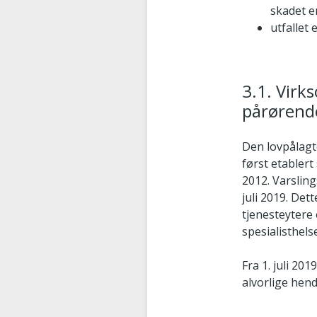
skadet e
utfallet 
3.1. Virks
pårørende 
Den lovpålagte
først etablert
2012. Varsling
juli 2019. De
tjenesteytere 
spesialisthels
Fra 1. juli 2
alvorlige hend