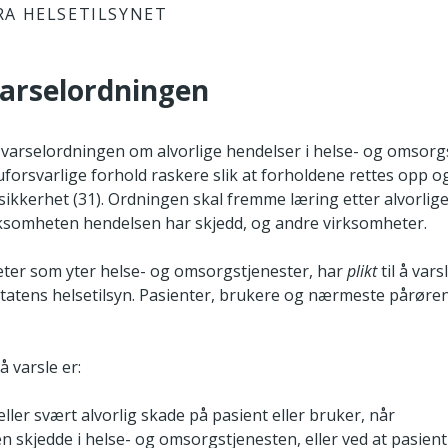
RA HELSETILSYNET
arselordningen
varselordningen om alvorlige hendelser i helse- og omsorg
 uforsvarlige forhold raskere slik at forholdene rettes opp og
sikkerhet (31). Ordningen skal fremme læring etter alvorlig
rksomheten hendelsen har skjedd, og andre virksomheter.
eter som yter helse- og omsorgstjenester, har
plikt
til å vars
 Statens helsetilsyn. Pasienter, brukere og nærmeste pårør
å varsle er:
eller svært alvorlig skade på pasient eller bruker, når
n skjedde i helse- og omsorgstjenesten, eller ved at pasient