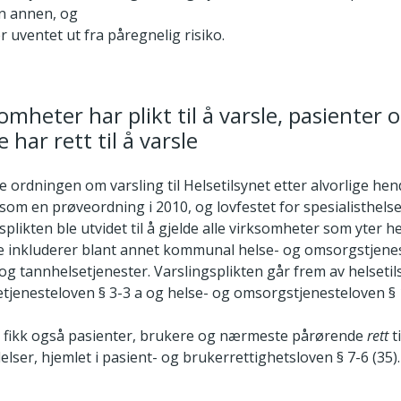
n annen, og
er uventet ut fra påregnelig risiko.
omheter har plikt til å varsle, pasienter 
har rett til å varsle
 ordningen om varsling til Helsetilsynet etter alvorlige hen
 som en prøveordning i 2010, og lovfestet for spesialisthelse
splikten ble utvidet til å gjelde alle virksomheter som yter he
tte inkluderer blant annet kommunal helse- og omsorgstjenes
og tannhelsetjenester. Varslingsplikten går frem av helsetil
etjenesteloven § 3-3 a og helse- og omsorgstjenesteloven § 1
019 fikk også pasienter, brukere og nærmeste pårørende
rett
t
elser, hjemlet i pasient- og brukerrettighetsloven § 7-6 (35).