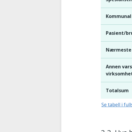
Kommunal 
Pasient/br
Nærmeste 
Annen varsl
virksomhe
Totalsum
Se tabell i ful