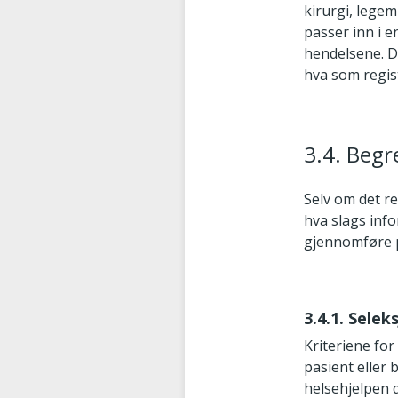
kirurgi, legem
passer inn i e
hendelsene. D
hva som regis
3.4. Begr
Selv om det r
hva slags info
gjennomføre på
3.4.1. Sele
Kriteriene for
pasient eller
helsehjelpen d