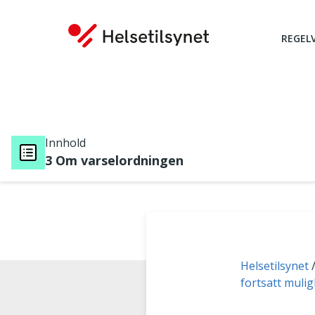
REGEL
Innhold
3 Om varselordningen
Du er her:
Helsetilsynet
fortsatt muli