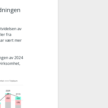
rdningen
utvidelsen av
ler fra
har vært mer
gangen av 2024
 virksomhet,