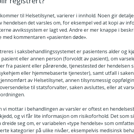
lir registrert?
ommer til Helsetilsynet, varierer i innhold. Noen gir detalje
av hendelsen det varsles om, for eksempel ved at kopi av in
terne avvikssystem er lagt ved. Andre er mer knappe i beskri
e med kommentaren «pasienten døde».
treres i saksbehandlingssystemet er pasientens alder og kj
 pasient eller annen person (forvoldt av pasient), om varse
er fra pasient eller pårørende, tjenestested der hendelsen 
ykehjem eller hjemmebaserte tjenester), samt utfall i saken.
 gjennomført av Helsetilsynet, annen tilsynsmessig oppfølgi
oversendelse til statsforvalter, saken avsluttes, eller at varse
lordningen.
 vi mottar i behandlingen av varsler er oftest en hendelses
jedd, og vi får lite informasjon om risikoforhold. Det som 
 dreide seg om, er variabelen «type hendelse» som omfatte
erte kategorier på ulike nivåer, eksempelvis medisinsk beha