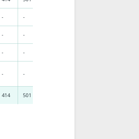
-
-
-
-
-
99
140
-
-
-
-
-
24
70
-
-
-
-
-
57
76
-
-
-
-
-
9
38
414
501
587
638
639
866
104