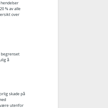
e hendelser
20 % av alle
ersikt over
t begrenset
ulig å
vorlig skade på
 med
l være utenfor