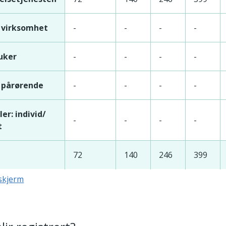
virksomhet
-
-
-
-
uker
-
-
-
-
pårørende
-
-
-
-
er: individ/
-
-
-
-
t
72
140
246
399
lskjerm