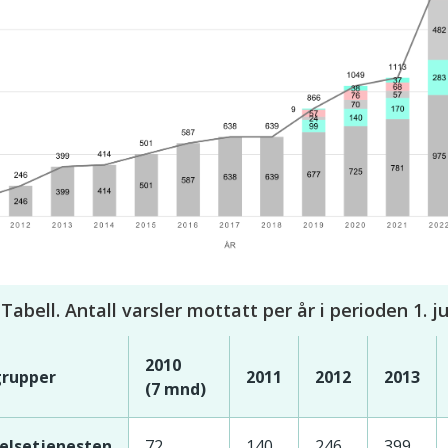
Tabell. Antall varsler mottatt per år i perioden 1. 
2010
grupper
2011
2012
2013
(7 mnd)
helsetjenesten
72
140
246
399