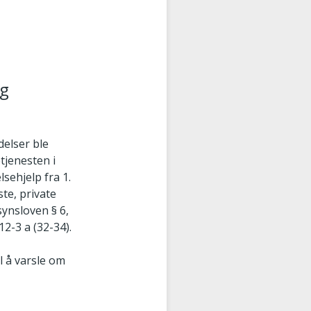
og
delser ble
tjenesten i
lsehjelp fra 1.
te, private
synsloven § 6,
2-3 a (32-34).
il å varsle om