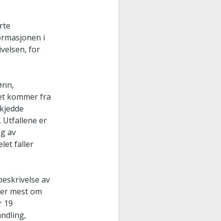
rte
formasjonen i
velsen, for
ønn,
let kommer fra
skjedde
 Utfallene er
ng av
let faller
beskrivelse av
sier mest om
r 19
ndling,