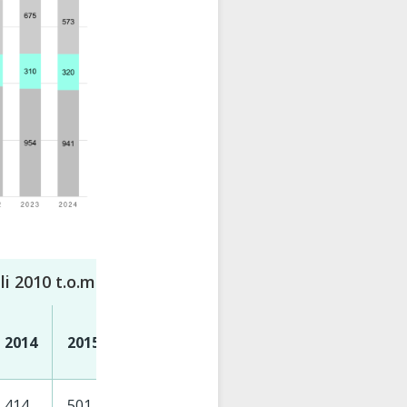
juli 2010 t.o.m. 31. desember 2024. Varslene er forde
2014
2015
2016
2017
2018
2019
202
414
501
587
638
639
677
725