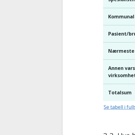
Kommunal 
Pasient/br
Nærmeste 
Annen varsl
virksomhe
Totalsum
Se tabell i ful