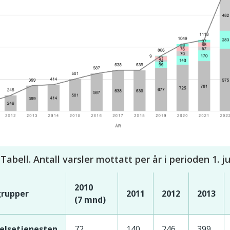
Tabell. Antall varsler mottatt per år i perioden 1. 
2010
grupper
2011
2012
2013
(7 mnd)
helsetjenesten
72
140
246
399