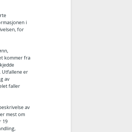
rte
formasjonen i
velsen, for
ønn,
let kommer fra
skjedde
 Utfallene er
ng av
let faller
beskrivelse av
sier mest om
r 19
ndling,