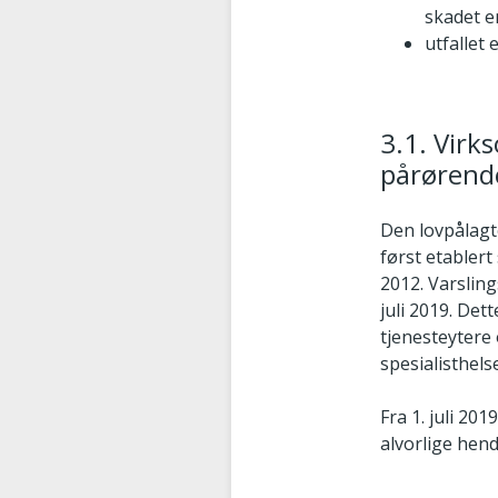
skadet e
utfallet 
3.1. Virks
pårørende 
Den lovpålagte
først etablert
2012. Varsling
juli 2019. De
tjenesteytere 
spesialisthels
Fra 1. juli 2
alvorlige hend