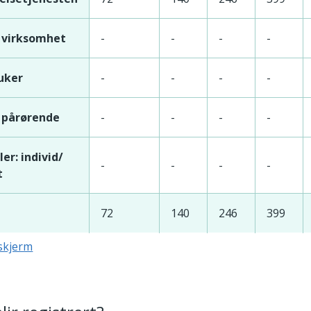
virksomhet
-
-
-
-
uker
-
-
-
-
pårørende
-
-
-
-
er: individ/
-
-
-
-
t
72
140
246
399
lskjerm