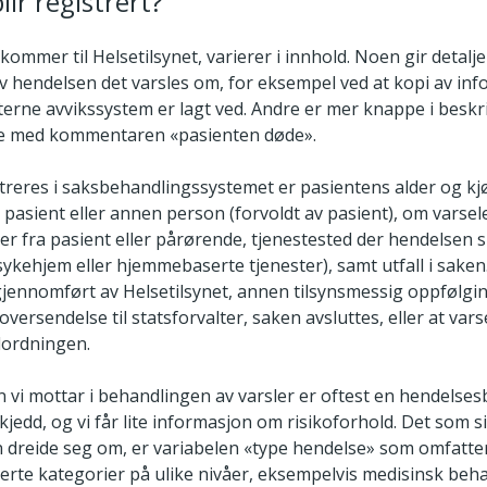
lir registrert?
ommer til Helsetilsynet, varierer i innhold. Noen gir detalje
av hendelsen det varsles om, for eksempel ved at kopi av in
terne avvikssystem er lagt ved. Andre er mer knappe i beskri
e med kommentaren «pasienten døde».
treres i saksbehandlingssystemet er pasientens alder og kj
 pasient eller annen person (forvoldt av pasient), om varse
er fra pasient eller pårørende, tjenestested der hendelsen 
ykehjem eller hjemmebaserte tjenester), samt utfall i saken.
 gjennomført av Helsetilsynet, annen tilsynsmessig oppfølgi
oversendelse til statsforvalter, saken avsluttes, eller at varse
lordningen.
 vi mottar i behandlingen av varsler er oftest en hendelses
jedd, og vi får lite informasjon om risikoforhold. Det som 
 dreide seg om, er variabelen «type hendelse» som omfatte
erte kategorier på ulike nivåer, eksempelvis medisinsk beha