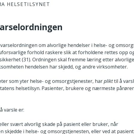
RA HELSETILSYNET
arselordningen
varselordningen om alvorlige hendelser i helse- og omsorg
 uforsvarlige forhold raskere slik at forholdene rettes opp og
sikkerhet (31). Ordningen skal fremme læring etter alvorlig
rksomheten hendelsen har skjedd, og andre virksomheter.
eter som yter helse- og omsorgstjenester, har
plikt
til å vars
 Statens helsetilsyn. Pasienter, brukere og nærmeste pårør
å varsle er:
eller svært alvorlig skade på pasient eller bruker, når
n skjedde i helse- og omsorgstjenesten, eller ved at pasient