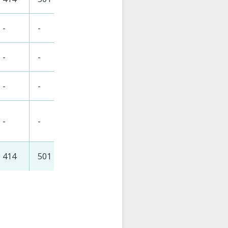
-
-
-
-
-
99
140
-
-
-
-
-
24
70
-
-
-
-
-
57
76
-
-
-
-
-
9
38
414
501
587
638
639
866
104