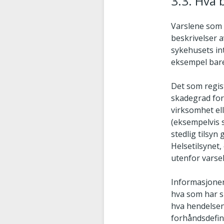
3.3. Hva b
Varslene som k
beskrivelser 
sykehusets in
eksempel bar
Det som regis
skadegrad for
virksomhet ell
(eksempelvis s
stedlig tilsyn
Helsetilsynet, 
utenfor varse
Informasjonen
hva som har sk
hva hendelsen
forhåndsdefin