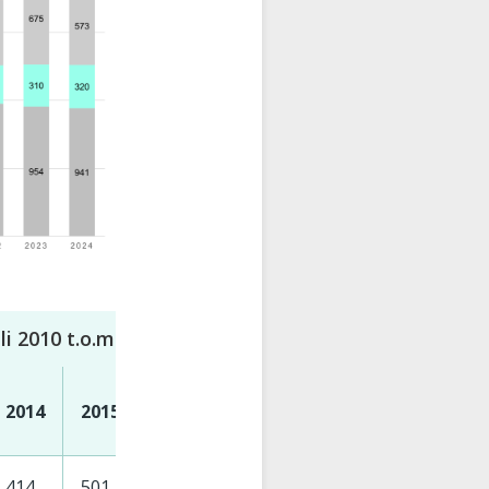
juli 2010 t.o.m. 31. desember 2024. Varslene er forde
2014
2015
2016
2017
2018
2019
202
414
501
587
638
639
677
725