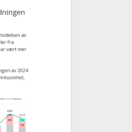
rdningen
utvidelsen av
ler fra
har vært mer
gangen av 2024
 virksomhet,