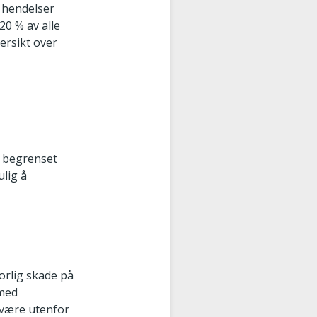
e hendelser
20 % av alle
ersikt over
t begrenset
ulig å
vorlig skade på
 med
l være utenfor