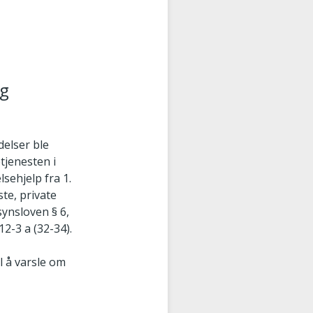
og
delser ble
tjenesten i
lsehjelp fra 1.
te, private
synsloven § 6,
2-3 a (32-34).
il å varsle om