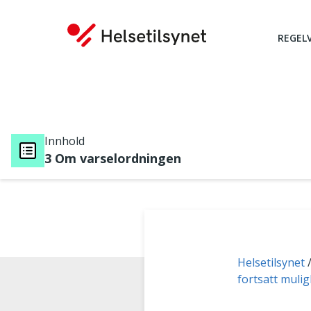
REGEL
Innhold
3 Om varselordningen
Du er her:
Helsetilsynet
fortsatt muli