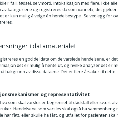
idler, fall, fødsel, selvmord, intoksikasjon med flere. Ikke all
n av kategoriene og registreres da som «annet», det gjelder 
et er kun mulig å velge én hendelsestype. Se vedlegg for ov
treres.
ensninger i datamaterialet
egistreres en god del data om de varslede hendelsene, er de
rmasjon det er mulig å hente ut, og hvilke analyser det er m
 bakgrunn av disse dataene. Det er flere årsaker til dette.
ksjonsmekanismer og representativitet
 hva som skal varsles er begrenset til dødsfall eller svært al
 bruker. Hendelsene som varsles skal også ha sammenheng
e har fått, eller skulle ha fått, og utfallet for pasienten ska