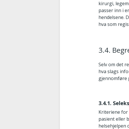
kirurgi, legem
passer inn i e
hendelsene. D
hva som regis
3.4. Begr
Selv om det r
hva slags info
gjennomføre på
3.4.1. Sele
Kriteriene for
pasient eller
helsehjelpen d