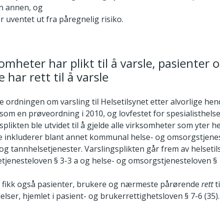
n annen, og
er uventet ut fra påregnelig risiko.
omheter har plikt til å varsle, pasienter 
har rett til å varsle
 ordningen om varsling til Helsetilsynet etter alvorlige hen
 som en prøveordning i 2010, og lovfestet for spesialisthelse
splikten ble utvidet til å gjelde alle virksomheter som yter he
tte inkluderer blant annet kommunal helse- og omsorgstjenes
og tannhelsetjenester. Varslingsplikten går frem av helsetil
etjenesteloven § 3-3 a og helse- og omsorgstjenesteloven § 1
019 fikk også pasienter, brukere og nærmeste pårørende
rett
t
elser, hjemlet i pasient- og brukerrettighetsloven § 7-6 (35).