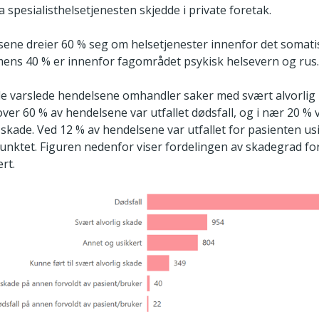
 spesialisthelsetjenesten skjedde i private foretak.
lsene dreier 60 % seg om helsetjenester innenfor det somat
ens 40 % er innenfor fagområdet psykisk helsevern og rus
e varslede hendelsene omhandler saker med svært alvorlig u
over 60 % av hendelsene var utfallet dødsfall, og i nær 20 % v
 skade. Ved 12 % av hendelsene var utfallet for pasienten us
punktet. Figuren nedenfor viser fordelingen av skadegrad f
rt.