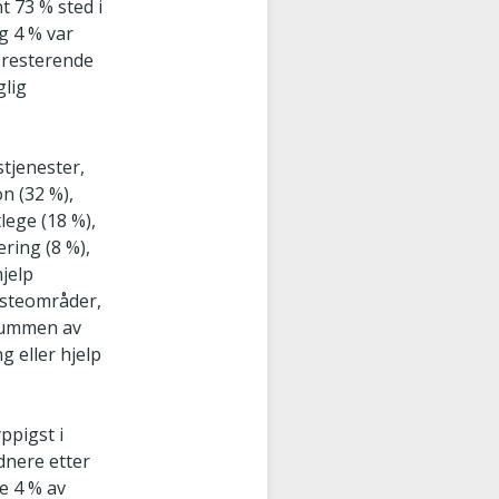
t 73 % sted i
g 4 % var
 resterende
glig
tjenester,
n (32 %),
lege (18 %),
ring (8 %),
jelp
esteområder,
(summen av
 eller hjelp
ppigst i
ldnere etter
re 4 % av