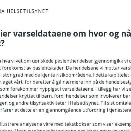
RA HELSETILSYNET
sier varseldataene om hvor og nå
t?
om hva vi vet om uønskede pasienthendelser gjennomgikk vi
nt forekomst av pasientskader. De hendelsene vi mottar vars
 stor grad med de kjente risikoområdene. I dette kapittelet 
nnlaget vårt, for deretter å gå nærmere inn på de hendelses
om forekommer hyppigst i varseldataene. I tillegg har vi 
endelser knyttet til barn, fordi hendelser som involverer bar
gen og andre tilsynsaktiviteter i Helsetilsynet. Til sist omtale
 erfarer at dette er en gjennomgående utfordring i tjenesten
 illustrere analysene våre med tekstbokser som viser eksemp