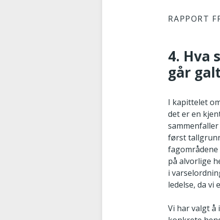
RAPPORT F
4. Hva 
går gal
I kapittelet 
det er en kje
sammenfaller i
først tallgru
fagområdene s
på alvorlige h
i varselordnin
ledelse, da vi
Vi har valgt å