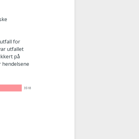
iske
.
tfall for
ar utfallet
ikkert på
or hendelsene