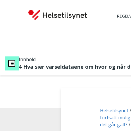
REGEL
Innhold
4 Hva sier varseldataene om hvor og når d
Du er her:
Helsetilsynet
fortsatt muli
det går galt?