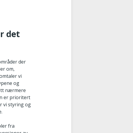
r det
 områder der
ler om,
omtaler vi
typene og
sett nærmere
n er prioritert
r vi styring og
e.
ler fra