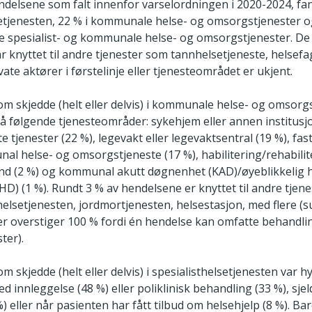
ndelsene som falt innenfor varselordningen i 2020-2024, fan
setjenesten, 22 % i kommunale helse- og omsorgstjenester o
åde spesialist- og kommunale helse- og omsorgstjenester. De
 knyttet til andre tjenester som tannhelsetjeneste, helsefa
vate aktører i førstelinje eller tjenesteområdet er ukjent.
m skjedde (helt eller delvis) i kommunale helse- og omsorgs
på følgende tjenesteområder: sykehjem eller annen institusjo
tjenester (22 %), legevakt eller legevaktsentral (19 %), fast
l helse- og omsorgstjeneste (17 %), habilitering/rehabilite
and (2 %) og kommunal akutt døgnenhet (KAD)/øyeblikkelig h
D) (1 %). Rundt 3 % av hendelsene er knyttet til andre tjen
elsetjenesten, jordmortjenesten, helsestasjon, med flere 
r overstiger 100 % fordi én hendelse kan omfatte behandling
ster).
 skjedde (helt eller delvis) i spesialisthelsetjenesten var hy
d innleggelse (48 %) eller poliklinisk behandling (33 %), sje
%) eller når pasienten har fått tilbud om helsehjelp (8 %). Ba