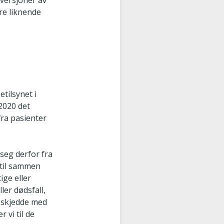
versjoner av
ere liknende
tilsynet i
2020 det
fra pasienter
seg derfor fra
 til sammen
ige eller
ler dødsfall,
m skjedde med
 vi til de