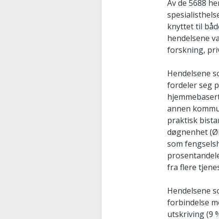
Av de 5688 he
spesialisthel
knyttet til b
hendelsene var
forskning, pri
Hendelsene so
fordeler seg 
hjemmebaserte 
annen kommuna
praktisk bist
døgnenhet (ØH
som fengselsh
prosentandele
fra flere tjene
Hendelsene som
forbindelse me
utskriving (9 