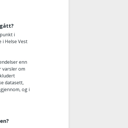
mgått?
punkt i
 i Helse Vest
hendelser enn
ar varsler om
kludert
e datasett,
igjennom, og i
ten?