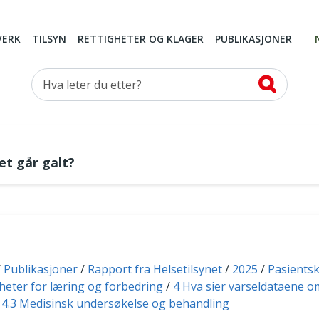
VERK
TILSYN
RETTIGHETER OG KLAGER
PUBLIKASJONER
Hva leter du etter?
et går galt?
Publikasjoner
Rapport fra Helsetilsynet
2025
Pasients
gheter for læring og forbedring
4 Hva sier varseldataene o
4.3 Medisinsk undersøkelse og behandling