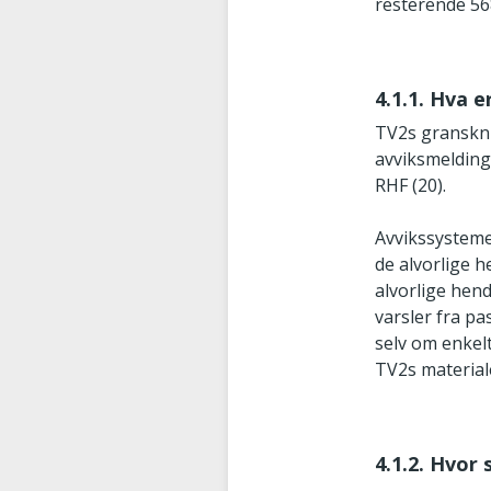
resterende 56
4.1.1. Hva 
TV2s granskni
avviksmelding
RHF (20).
Avvikssysteme
de alvorlige h
alvorlige hen
varsler fra p
selv om enkelt
TV2s material
4.1.2. Hvor