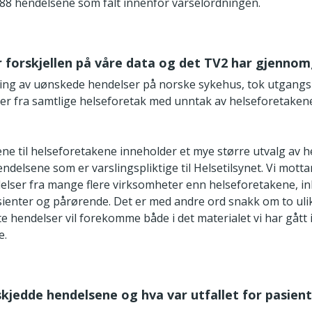
88 hendelsene som falt innenfor varselordningen.
er forskjellen på våre data og det TV2 har gjenno
ng av uønskede hendelser på norske sykehus, tok utgangs
er fra samtlige helseforetak med unntak av helseforetakene
ne til helseforetakene inneholder et mye større utvalg av 
endelsene som er varslingspliktige til Helsetilsynet. Vi mott
delser fra mange flere virksomheter enn helseforetakene, in
asienter og pårørende. Det er med andre ord snakk om to ulik
e hendelser vil forekomme både i det materialet vi har gått 
e.
 skjedde hendelsene og hva var utfallet for pasien