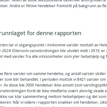
elser. Noen av disse tekstboksene beskriver anonymiserte 
lser. Andre er fiktive hendelser fremstilt på bakgrunn av fl
grunnlaget for denne rapporten
rten tar vi utgangspunkt i innkomne varsler mottatt av Helse
-2024. Ettersom varselordningen ble utvidet midt i 2019, er 
et med varsler fra alle virksomheter som yter helsehjelp og 
.
 flere varsler om samme hendelse, og antall varsler skiller 
ser som blir behandlet. I perioden mottok vi 8421 varsler om
. Av disse ble 2000 hendelser ikke ansett som varslingsplikt
rselordningen fordi de ikke medførte svært alvorlig skade el
et ikke var klar sammenheng mellom helsehjelpen og det so
eren. Når vi videre i rapporten snakker om hendelser, sikter