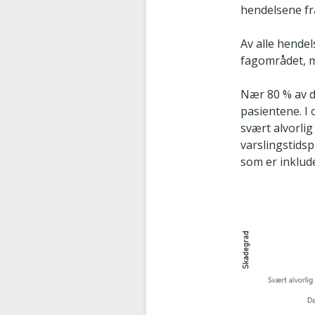
hendelsene fra
Av alle hende
fagområdet, m
Nær 80 % av d
pasientene. I 
svært alvorlig
varslingstids
som er inklude