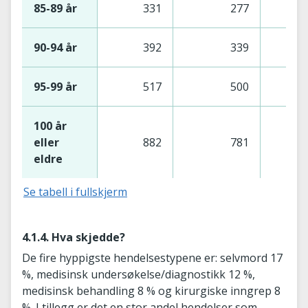
85-89 år
331
277
90-94 år
392
339
95-99 år
517
500
100 år
eller
882
781
1
eldre
Se tabell i fullskjerm
4.1.4. Hva skjedde?
De fire hyppigste hendelsestypene er: selvmord 17
%, medisinsk undersøkelse/diagnostikk 12 %,
medisinsk behandling 8 % og kirurgiske inngrep 8
%. I tillegg er det en stor andel hendelser som