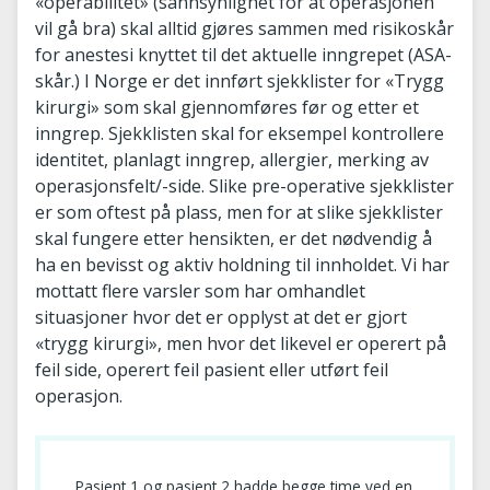
«operabilitet» (sannsynlighet for at operasjonen
vil gå bra) skal alltid gjøres sammen med risikoskår
for anestesi knyttet til det aktuelle inngrepet (ASA-
skår.) I Norge er det innført sjekklister for «Trygg
kirurgi» som skal gjennomføres før og etter et
inngrep. Sjekklisten skal for eksempel kontrollere
identitet, planlagt inngrep, allergier, merking av
operasjonsfelt/-side. Slike pre-operative sjekklister
er som oftest på plass, men for at slike sjekklister
skal fungere etter hensikten, er det nødvendig å
ha en bevisst og aktiv holdning til innholdet. Vi har
mottatt flere varsler som har omhandlet
situasjoner hvor det er opplyst at det er gjort
«trygg kirurgi», men hvor det likevel er operert på
feil side, operert feil pasient eller utført feil
operasjon.
Pasient 1 og pasient 2 hadde begge time ved en