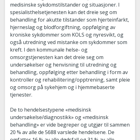
medisinske sykdomstilstander og situasjoner. I
spesialisthelsetjenesten kan det dreie seg om
behandling for akutte tilstander som hjerteinfarkt,
hjerneslag og blodforgiftning, oppfølging av
kroniske sykdommer som KOLS og nyresvikt, og
også utredning ved mistanke om sykdommer som
kreft. I den kommunale helse- og
omsorgstjenesten kan det dreie seg om
undersøkelser og henvisning til utredning og
behandling, oppfølging etter behandling i form av
kontroller og rehabilitering/opptrening, samt pleie
og omsorg på sykehjem og i hjemmebaserte
tjenester.
De to hendelsestypene «medisinsk
undersøkelse/diagnostikk» og «medisinsk
behandling» er vide begreper og utgjør til sammen
20 % av alle de 5688 varslede hendelsene. De
omfatter 16 % av alle dødsfall og 31 % av alle