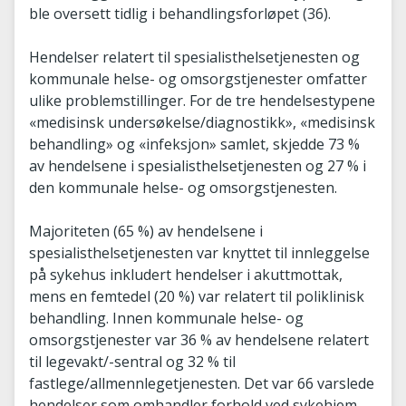
ble oversett tidlig i behandlingsforløpet (36).
Hendelser relatert til spesialisthelsetjenesten og
kommunale helse- og omsorgstjenester omfatter
ulike problemstillinger. For de tre hendelsestypene
«medisinsk undersøkelse/diagnostikk», «medisinsk
behandling» og «infeksjon» samlet, skjedde 73 %
av hendelsene i spesialisthelsetjenesten og 27 % i
den kommunale helse- og omsorgstjenesten.
Majoriteten (65 %) av hendelsene i
spesialisthelsetjenesten var knyttet til innleggelse
på sykehus inkludert hendelser i akuttmottak,
mens en femtedel (20 %) var relatert til poliklinisk
behandling. Innen kommunale helse- og
omsorgstjenester var 36 % av hendelsene relatert
til legevakt/-sentral og 32 % til
fastlege/allmennlegetjenesten. Det var 66 varslede
hendelser som omhandler forhold ved sykehjem