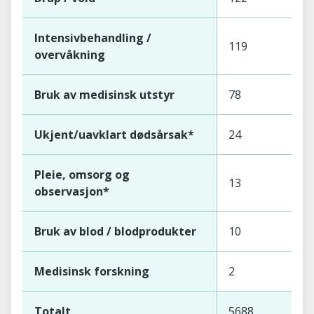
Intensivbehandling /
119
overvåkning
Bruk av medisinsk utstyr
78
Ukjent/uavklart dødsårsak*
24
Pleie, omsorg og
13
observasjon*
Bruk av blod / blodprodukter
10
Medisinsk forskning
2
Totalt
5688