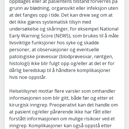
oppdages eller at pasientens tilstand forverres på
grunn av blødning, organsvikt eller infeksjon uten
at det fanges opp i tide. Det kan dreie seg om at
det ikke gjøres systematisk tilsyn med
undersøkelse og skåringer, for eksempel National
Early Warning Score (NEWS), som brukes til å måle
livsviktige funksjoner hos syke og skadde
personer, at observasjoner og eventuelle
patologiske prøvesvar (blodprøvesvar, røntgen,
histologi) ikke blir fulgt opp og/eller at det er for
dårlig beredskap til å håndtere komplikasjoner
hvis noe oppstår.
Helsetilsynet mottar flere varsler som omhandler
informasjonen som blir gitt, både før og etter et
kirurgisk inngrep. Preoperativt kan det handle om
at pasient og/eller pårørende ikke har fått eller
forstått informasjonen om mulige risikoer ved et
inngrep. Komplikasjoner kan også oppstå etter