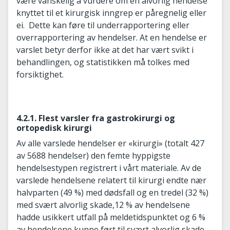
være vanskelig å vurdere om en alvorlig hendelse
knyttet til et kirurgisk inngrep er påregnelig eller
ei. Dette kan føre til underrapportering eller
overrapportering av hendelser. At en hendelse er
varslet betyr derfor ikke at det har vært svikt i
behandlingen, og statistikken må tolkes med
forsiktighet.
4.2.1. Flest varsler fra gastrokirurgi og
ortopedisk kirurgi
Av alle varslede hendelser er «kirurgi» (totalt 427
av 5688 hendelser) den femte hyppigste
hendelsestypen registrert i vårt materiale. Av de
varslede hendelsene relatert til kirurgi endte nær
halvparten (49 %) med dødsfall og en tredel (32 %)
med svært alvorlig skade,12 % av hendelsene
hadde usikkert utfall på meldetidspunktet og 6 %
av hendelsene kunne ført til svært alvorlig skade.