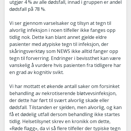
utgjør 4 % av alle dødsfall, innad i gruppen er andel
dødsfall på 78 %.
Vi ser gjennom varselsaker og tilsyn at tegn til
alvorlig infeksjon i noen tilfeller ikke fanges opp
tidlig nok. Dette kan blant annet gjelde eldre
pasienter med atypiske tegn til infeksjon, der
skåringsverktøy som NEWS ikke alltid fanger opp
tegn til forverring. Endringer i bevissthet kan være
vanskelig å vurdere hvis pasienten fra tidligere har
en grad av kognitiv svikt.
Vi har mottatt et økende antall saker om forsinket
behandling av nekrotiserende bløtvevsinfeksjon,
der dette har ført til svært alvorlig skade eller
dødsfall. Tilstanden er sjelden, men alvorlig, og kan
få et dødelig utfall dersom behandling ikke startes
tidlig. Helsetilsynet skrev en kronikk om dette,
«Røde flagg», da vi så flere tilfeller der typiske tegn