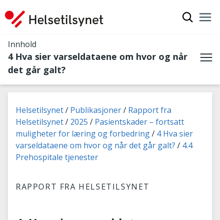
Vis søkef
Nav
Luk
Innhold
4 Hva sier varseldataene om hvor og når
Me
det går galt?
Du er her:
Helsetilsynet
Publikasjoner
Rapport fra
Helsetilsynet
2025
Pasientskader – fortsatt
muligheter for læring og forbedring
4 Hva sier
varseldataene om hvor og når det går galt?
4.4
Prehospitale tjenester
RAPPORT FRA HELSETILSYNET