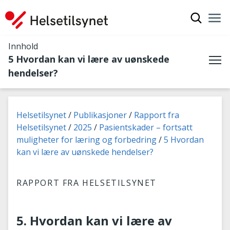
Vis søkef
Nav
Luk
Innhold
5 Hvordan kan vi lære av uønskede
Me
hendelser?
Du er her:
Helsetilsynet
Publikasjoner
Rapport fra
Helsetilsynet
2025
Pasientskader – fortsatt
muligheter for læring og forbedring
5 Hvordan
kan vi lære av uønskede hendelser?
RAPPORT FRA HELSETILSYNET
5. Hvordan kan vi lære av