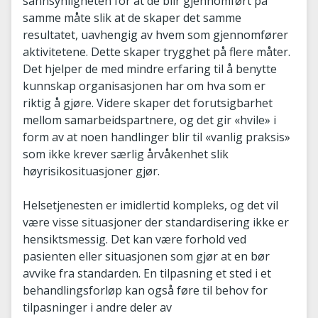
sannsynligheten for at de blir gjennomført på
samme måte slik at de skaper det samme
resultatet, uavhengig av hvem som gjennomfører
aktivitetene. Dette skaper trygghet på flere måter.
Det hjelper de med mindre erfaring til å benytte
kunnskap organisasjonen har om hva som er
riktig å gjøre. Videre skaper det forutsigbarhet
mellom samarbeidspartnere, og det gir «hvile» i
form av at noen handlinger blir til «vanlig praksis»
som ikke krever særlig årvåkenhet slik
høyrisikosituasjoner gjør.
Helsetjenesten er imidlertid kompleks, og det vil
være visse situasjoner der standardisering ikke er
hensiktsmessig. Det kan være forhold ved
pasienten eller situasjonen som gjør at en bør
avvike fra standarden. En tilpasning et sted i et
behandlingsforløp kan også føre til behov for
tilpasninger i andre deler av