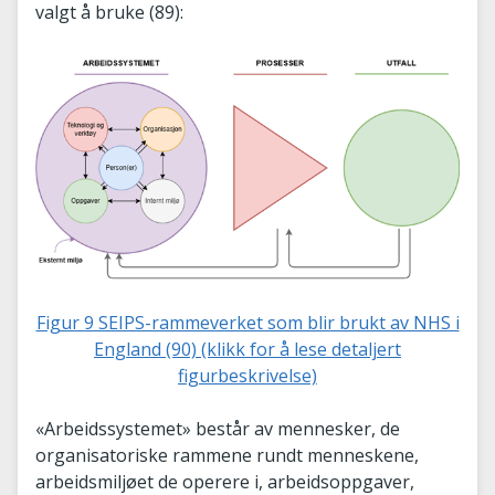
valgt å bruke (89):
Figur 9 SEIPS-rammeverket som blir brukt av NHS i
England (90) (klikk for å lese detaljert
figurbeskrivelse)
«Arbeidssystemet» består av mennesker, de
organisatoriske rammene rundt menneskene,
arbeidsmiljøet de operere i, arbeidsoppgaver,