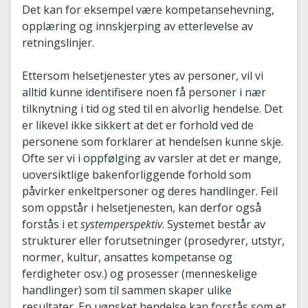
Det kan for eksempel være kompetansehevning,
opplæring og innskjerping av etterlevelse av
retningslinjer.
Ettersom helsetjenester ytes av personer, vil vi
alltid kunne identifisere noen få personer i nær
tilknytning i tid og sted til en alvorlig hendelse. Det
er likevel ikke sikkert at det er forhold ved de
personene som forklarer at hendelsen kunne skje.
Ofte ser vi i oppfølging av varsler at det er mange,
uoversiktlige bakenforliggende forhold som
påvirker enkeltpersoner og deres handlinger. Feil
som oppstår i helsetjenesten, kan derfor også
forstås i et
systemperspektiv
. Systemet består av
strukturer eller forutsetninger (prosedyrer, utstyr,
normer, kultur, ansattes kompetanse og
ferdigheter osv.) og prosesser (menneskelige
handlinger) som til sammen skaper ulike
resultater. En uønsket hendelse kan forstås som et