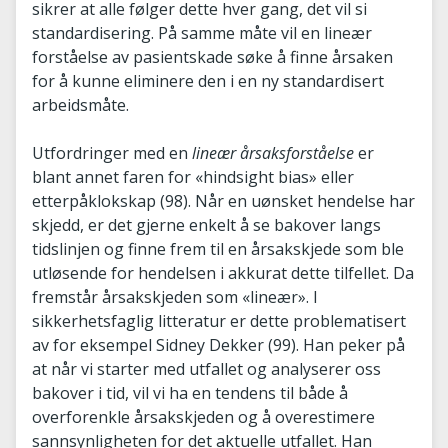
sikrer at alle følger dette hver gang, det vil si
standardisering. På samme måte vil en lineær
forståelse av pasientskade søke å finne årsaken
for å kunne eliminere den i en ny standardisert
arbeidsmåte.
Utfordringer med en
lineær årsaksforståelse
er
blant annet faren for «hindsight bias» eller
etterpåklokskap (98). Når en uønsket hendelse har
skjedd, er det gjerne enkelt å se bakover langs
tidslinjen og finne frem til en årsakskjede som ble
utløsende for hendelsen i akkurat dette tilfellet. Da
fremstår årsakskjeden som «lineær». I
sikkerhetsfaglig litteratur er dette problematisert
av for eksempel Sidney Dekker (99). Han peker på
at når vi starter med utfallet og analyserer oss
bakover i tid, vil vi ha en tendens til både å
overforenkle årsakskjeden og å overestimere
sannsynligheten for det aktuelle utfallet. Han