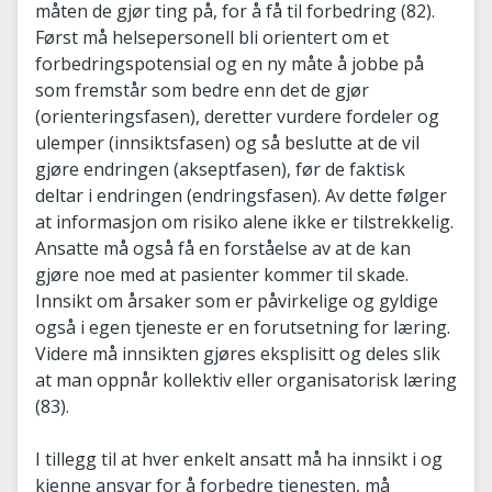
måten de gjør ting på, for å få til forbedring (82).
Først må helsepersonell bli orientert om et
forbedringspotensial og en ny måte å jobbe på
som fremstår som bedre enn det de gjør
(orienteringsfasen), deretter vurdere fordeler og
ulemper (innsiktsfasen) og så beslutte at de vil
gjøre endringen (akseptfasen), før de faktisk
deltar i endringen (endringsfasen). Av dette følger
at informasjon om risiko alene ikke er tilstrekkelig.
Ansatte må også få en forståelse av at de kan
gjøre noe med at pasienter kommer til skade.
Innsikt om årsaker som er påvirkelige og gyldige
også i egen tjeneste er en forutsetning for læring.
Videre må innsikten gjøres eksplisitt og deles slik
at man oppnår kollektiv eller organisatorisk læring
(83).
I tillegg til at hver enkelt ansatt må ha innsikt i og
kjenne ansvar for å forbedre tjenesten, må