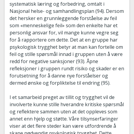
systematisk læring og forbedring, omtalt i
Nasjonal helse- og samhandlingsplan (94). Dersom
det hersker en grunnleggende forståelse av feil
som «menneskelige feil» som den enkelte har et
personlig ansvar for, vil mange kunne vegre seg
for å rapportere om dette. Det at en gruppe har
psykologisk trygghet betyr at man kan fortelle om
feil og stille spørsmål innad i gruppen uten å være
redd for negative sanksjoner (93). Åpne
refleksjoner i gruppen rundt risiko og skader er en
forutsetning for å danne nye forståelser og
dermed ønske og forpliktelse til endring (95).
I et samarbeid preget av tillit og trygghet vil de
involverte kunne stille hverandre kritiske spørsmål
og reflektere sammen uten at det oppleves som
annet enn hjelp og støtte. Våre tilsynserfaringer
viser at det flere steder kan være utfordrende å
skape nødvendig psykologisk trygghet. Dette