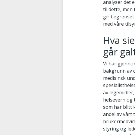
analyser det 
til dette, men
gir begrenset 
med våre tils
Hva si
går gal
Vi har gjenno
bakgrunn av d
medisinsk und
spesialisthel
av legemidler
helsevern og t
som har blitt 
andel av vårt 
brukermedvirk
styring og le