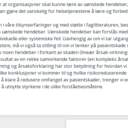
for at organisasjoner skal kunne lære av uønskede hendelse
an gjøre det vanskelig for helsetjenestene å lære og forbed
 våre tilsynserfaringer og med støtte i faglitteraturen, besk
å uønskede hendelser. Uønskede hendelser kan forstås med
ividuelle eller systemiske feil. Uavhengig av om vi tar utgan
system, må vi også ta stilling til om vi tenker på pasientskad
 noen hendelser i forkant av skaden (lineær årsak-virkning
resultat av en rekke samvirkende faktorer (en kompleks årsak
rming og årsaksforklaring har stor betydning for hvordan vi
ilke konklusjoner vi kommer til og hvilke risikoreduserende 
 å klare å redusere omfanget av pasientskader, trenger vi e
å utnytte styrkene i de ulike forståelsesmåtene.