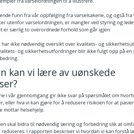
mpler fra varselordningen til å illustrere.
nde funn fra vår oppfølging fra varselsakene, og også fra
eter utenfor varselordningen, er mangler ved styring og lede
et er særlig to overordnede forhold som går igjen:
 har ikke nødvendig oversikt over kvalitets- og sikkerhetsut
valitets- og sikkerhetsutfordringer blir ikke fulgt opp på en
rbedring.
n kan vi lære av uønskede
ser?
e i vår gjennomgang gir ikke svar på spørsmålet om hvor
r, eller hva vi kan gjøre for å redusere risikoen for at pas
de mottar helsehjelp.
en skal bidra til nødvendig læring og forbedring slik at omf
 reduseres. I rapporten beskriver vi hvordan vi kan forstå 