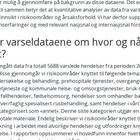
er mulig å gjennomføre på bakgrunn av disse dataene. Det er
 til sammen betyr det at kvantitative analyser av data fra va
innsikt i risikoområder og årsaksforhold. Vi har derfor sup
ynserfaringer og med relevant nasjonal og internasjonal for
er varseldataene om hvor og nå
t?
mgått data fra totalt 5688 varslede hendelser fra perioden 
isse gjennomgår vi risikoområder knyttet til følgende tema: 
ersøkelse og behandling, prehospitale tjenester, overgan
setjeneste og kommunale helse- og omsorgstjenester, bruk
, fallhendelser, fødselsomsorg, hendelser som omhandler ba
verrfaglig spesialisert rusbehandling, samt hendelser i vårt
kategorisert som «annet». Denne siste kategorien utgjør en r
totale materiale. Endelig beskriver vi risikoområder knyttet t
ning i arbeidet med alvorlige hendelser og utfordringer knyt
delse. I rapporten oppsummerer vi hovedfunn innenfor hve