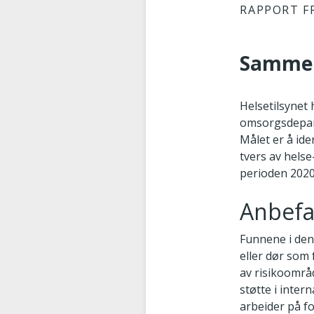
RAPPORT F
Samme
Helsetilsynet
omsorgsdepart
Målet er å ide
tvers av hels
perioden 2020
Anbefa
Funnene i den
eller dør som
av risikoområd
støtte i inter
arbeider på fo