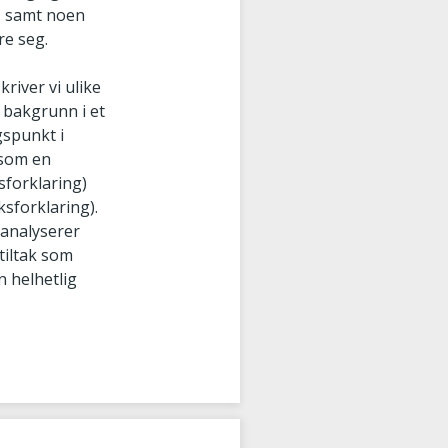
r, samt noen
re seg.
river vi ulike
 bakgrunn i et
gspunkt i
e som en
sforklaring)
sforklaring).
 analyserer
tiltak som
n helhetlig