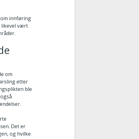
nnom innføring
 likevel vært
mråder.
de
sle om
arsling etter
ingsplikten ble
k også
endelser.
rte
sen. Det er
gen, og hvilke