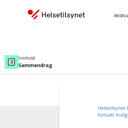
REGEL
Innhold
Sammendrag
Du er her:
Helsetilsynet
fortsatt muli