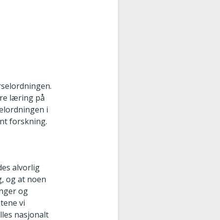
rselordningen.
kre læring på
elordningen i
nt forskning.
es alvorlig
g, og at noen
inger og
åtene vi
lles nasjonalt