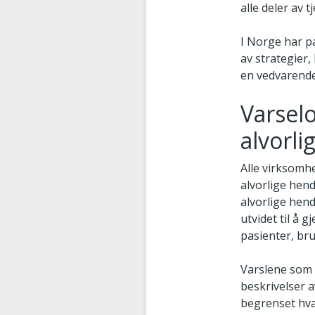
alle deler av
I Norge har p
av strategier,
en vedvarende
Varsel
alvorl
Alle virksomhe
alvorlige hend
alvorlige hend
utvidet til å 
pasienter, br
Varslene som k
beskrivelser 
begrenset hva