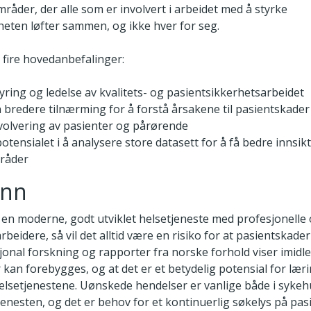
områder, der alle som er involvert i arbeidet med å styrke
heten løfter sammen, og ikke hver for seg.
 fire hovedanbefalinger:
tyring og ledelse av kvalitets- og pasientsikkerhetsarbeidet
 bredere tilnærming for å forstå årsakene til pasientskader
volvering av pasienter og pårørende
otensialet i å analysere store datasett for å få bedre innsikt
mråder
unn
 en moderne, godt utviklet helsetjeneste med profesjonelle 
rbeidere, så vil det alltid være en risiko for at pasientskade
jonal forskning og rapporter fra norske forhold viser imidl
kan forebygges, og at det er et betydelig potensial for lær
helsetjenestene. Uønskede hendelser er vanlige både i sykeh
enesten, og det er behov for et kontinuerlig søkelys på pasi