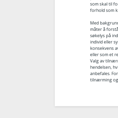
som skal til 
forhold som k
Med bakgrunn i
måter å forst
søkelys på ind
individ eller 
konsekvens av
eller som et 
Valg av tilnæ
hendelsen, hv
anbefales. For
tilnærming og 