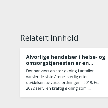
Relatert innhold
Alvorlige hendelser i helse- og
omsorgstjenesten er en
vedvarende utfordring og
Det har vært en stor økning i antallet
noen av risikoområdene er til
varsler de siste årene, særlig etter
dels godt kjent
utvidelsen av varselordningen i 2019. Fra
2022 ser vi en kraftig økning som i
hovedsak er va