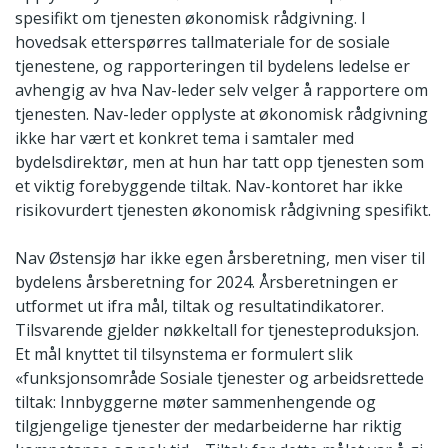
spesifikt om tjenesten økonomisk rådgivning. I
hovedsak etterspørres tallmateriale for de sosiale
tjenestene, og rapporteringen til bydelens ledelse er
avhengig av hva Nav-leder selv velger å rapportere om
tjenesten. Nav-leder opplyste at økonomisk rådgivning
ikke har vært et konkret tema i samtaler med
bydelsdirektør, men at hun har tatt opp tjenesten som
et viktig forebyggende tiltak. Nav-kontoret har ikke
risikovurdert tjenesten økonomisk rådgivning spesifikt.
Nav Østensjø har ikke egen årsberetning, men viser til
bydelens årsberetning for 2024. Årsberetningen er
utformet ut ifra mål, tiltak og resultatindikatorer.
Tilsvarende gjelder nøkkeltall for tjenesteproduksjon.
Et mål knyttet til tilsynstema er formulert slik
«funksjonsområde Sosiale tjenester og arbeidsrettede
tiltak: Innbyggerne møter sammenhengende og
tilgjengelige tjenester der medarbeiderne har riktig