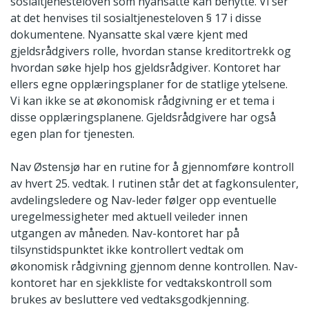
sosialtjenesteloven som nyansatte kan benytte. Vi ser
at det henvises til sosialtjenesteloven § 17 i disse
dokumentene. Nyansatte skal være kjent med
gjeldsrådgivers rolle, hvordan stanse kreditortrekk og
hvordan søke hjelp hos gjeldsrådgiver. Kontoret har
ellers egne opplæringsplaner for de statlige ytelsene.
Vi kan ikke se at økonomisk rådgivning er et tema i
disse opplæringsplanene. Gjeldsrådgivere har også
egen plan for tjenesten.
Nav Østensjø har en rutine for å gjennomføre kontroll
av hvert 25. vedtak. I rutinen står det at fagkonsulenter,
avdelingsledere og Nav-leder følger opp eventuelle
uregelmessigheter med aktuell veileder innen
utgangen av måneden. Nav-kontoret har på
tilsynstidspunktet ikke kontrollert vedtak om
økonomisk rådgivning gjennom denne kontrollen. Nav-
kontoret har en sjekkliste for vedtakskontroll som
brukes av besluttere ved vedtaksgodkjenning.