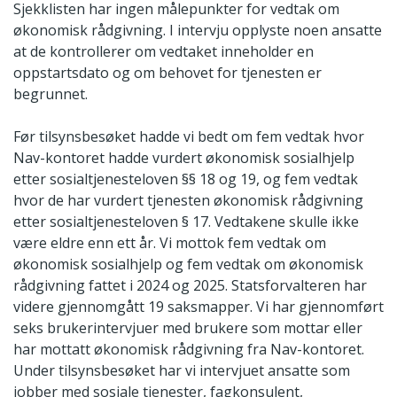
Sjekklisten har ingen målepunkter for vedtak om
økonomisk rådgivning. I intervju opplyste noen ansatte
at de kontrollerer om vedtaket inneholder en
oppstartsdato og om behovet for tjenesten er
begrunnet.
Før tilsynsbesøket hadde vi bedt om fem vedtak hvor
Nav-kontoret hadde vurdert økonomisk sosialhjelp
etter sosialtjenesteloven §§ 18 og 19, og fem vedtak
hvor de har vurdert tjenesten økonomisk rådgivning
etter sosialtjenesteloven § 17. Vedtakene skulle ikke
være eldre enn ett år. Vi mottok fem vedtak om
økonomisk sosialhjelp og fem vedtak om økonomisk
rådgivning fattet i 2024 og 2025. Statsforvalteren har
videre gjennomgått 19 saksmapper. Vi har gjennomført
seks brukerintervjuer med brukere som mottar eller
har mottatt økonomisk rådgivning fra Nav-kontoret.
Under tilsynsbesøket har vi intervjuet ansatte som
jobber med sosiale tjenester, fagkonsulent,