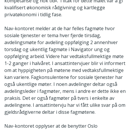
kompetanse og nok tid»
.
Tiltak for dette målet var å gi
kvalifisert økonomisk rådgivning og kartlegge
privatøkonomi i tidlig fase.
Nav-kontoret melder at de har felles fagmøte hvor
sosiale tjenester er tema hver fjerde tirsdag,
avdelingsmøte for avdeling oppfølging 2 annenhver
torsdag og ukentlig fagmøte i Navigator ung og
oppfølging arbeid. Videre har vedtaksfullmektige møte
1-2 ganger i halvåret. I ansattintervjuer blir vi informert
om at hyppigheten på møtene med vedtaksfullmektige
kan variere. Fagkonsulentene for sosiale tjenester har
også ukentlige møter. I noen avdelinger deltar også
avdelingsleder i fagmøter, mens i andre er dette ikke en
praksis. Det er også fagmøter på tvers i enkelte av
avdelingene. I ansattintervju har vi fått ulike svar på om
gjeldsrådgiverne deltar i disse fagmøtene.
Nav-kontoret opplyser at de benytter Oslo