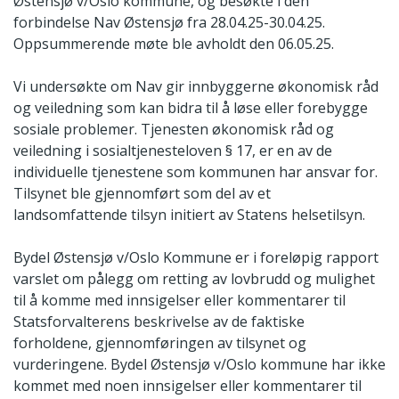
Østensjø v/Oslo kommune, og besøkte i den
forbindelse Nav Østensjø fra 28.04.25-30.04.25.
Oppsummerende møte ble avholdt den 06.05.25.
Vi undersøkte om Nav gir innbyggerne økonomisk råd
og veiledning som kan bidra til å løse eller forebygge
sosiale problemer. Tjenesten økonomisk råd og
veiledning i sosialtjenesteloven § 17, er en av de
individuelle tjenestene som kommunen har ansvar for.
Tilsynet ble gjennomført som del av et
landsomfattende tilsyn initiert av Statens helsetilsyn.
Bydel Østensjø v/Oslo Kommune er i foreløpig rapport
varslet om pålegg om retting av lovbrudd og mulighet
til å komme med innsigelser eller kommentarer til
Statsforvalterens beskrivelse av de faktiske
forholdene, gjennomføringen av tilsynet og
vurderingene. Bydel Østensjø v/Oslo kommune har ikke
kommet med noen innsigelser eller kommentarer til