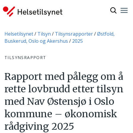
Vis søkef
Nav
Luk
Du er her:
Helsetilsynet
Tilsyn
Tilsynsrapporter
Østfold,
Buskerud, Oslo og Akershus
2025
TILSYNSRAPPORT
Rapport med pålegg om å
rette lovbrudd etter tilsyn
med Nav Østensjø i Oslo
kommune – økonomisk
rådgiving 2025