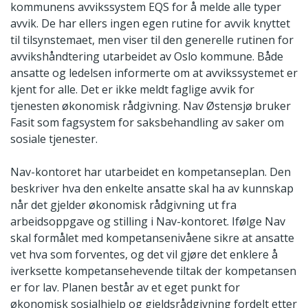
kommunens avvikssystem EQS for å melde alle typer
avvik. De har ellers ingen egen rutine for avvik knyttet
til tilsynstemaet, men viser til den generelle rutinen for
avvikshåndtering utarbeidet av Oslo kommune. Både
ansatte og ledelsen informerte om at avvikssystemet er
kjent for alle. Det er ikke meldt faglige avvik for
tjenesten økonomisk rådgivning. Nav Østensjø bruker
Fasit som fagsystem for saksbehandling av saker om
sosiale tjenester.
Nav-kontoret har utarbeidet en kompetanseplan. Den
beskriver hva den enkelte ansatte skal ha av kunnskap
når det gjelder økonomisk rådgivning ut fra
arbeidsoppgave og stilling i Nav-kontoret. Ifølge Nav
skal formålet med kompetansenivåene sikre at ansatte
vet hva som forventes, og det vil gjøre det enklere å
iverksette kompetansehevende tiltak der kompetansen
er for lav. Planen består av et eget punkt for
økonomisk sosialhjelp og gjeldsrådgivning fordelt etter