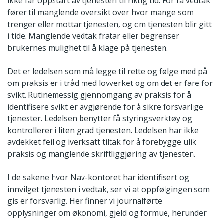
ikke får oppstart av tjenesten til riktig tid. For få vedtak
fører til manglende oversikt over hvor mange som
trenger eller mottar tjenesten, og om tjenesten blir gitt
i tide. Manglende vedtak fratar eller begrenser
brukernes mulighet til å klage på tjenesten.
Det er ledelsen som må legge til rette og følge med på
om praksis er i tråd med lovverket og om det er fare for
svikt. Rutinemessig gjennomgang av praksis for å
identifisere svikt er avgjørende for å sikre forsvarlige
tjenester. Ledelsen benytter få styringsverktøy og
kontrollerer i liten grad tjenesten. Ledelsen har ikke
avdekket feil og iverksatt tiltak for å forebygge ulik
praksis og manglende skriftliggjøring av tjenesten.
I de sakene hvor Nav-kontoret har identifisert og
innvilget tjenesten i vedtak, ser vi at oppfølgingen som
gis er forsvarlig. Her finner vi journalførte
opplysninger om økonomi, gjeld og formue, herunder