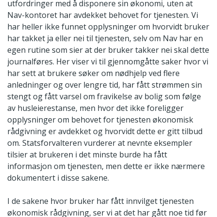
utfordringer med å disponere sin økonomi, uten at
Nav-kontoret har avdekket behovet for tjenesten. Vi
har heller ikke funnet opplysninger om hvorvidt bruker
har takket ja eller nei til tjenesten, selv om Nav har en
egen rutine som sier at der bruker takker nei skal dette
journalføres. Her viser vi til gjennomgåtte saker hvor vi
har sett at brukere søker om nødhjelp ved flere
anledninger og over lengre tid, har fått strømmen sin
stengt og fått varsel om fravikelse av bolig som følge
av husleierestanse, men hvor det ikke foreligger
opplysninger om behovet for tjenesten økonomisk
rådgivning er avdekket og hvorvidt dette er gitt tilbud
om. Statsforvalteren vurderer at nevnte eksempler
tilsier at brukeren i det minste burde ha fått
informasjon om tjenesten, men dette er ikke nærmere
dokumentert i disse sakene.
I de sakene hvor bruker har fått innvilget tjenesten
økonomisk rådgivning, ser vi at det har gått noe tid før