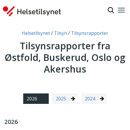
Vis søkef
Nav
Luk
Du er her:
Helsetilsynet
Tilsyn
Tilsynsrapporter
Tilsynsrapporter fra
Østfold, Buskerud, Oslo og
Akershus
2026
2025
2024
2026