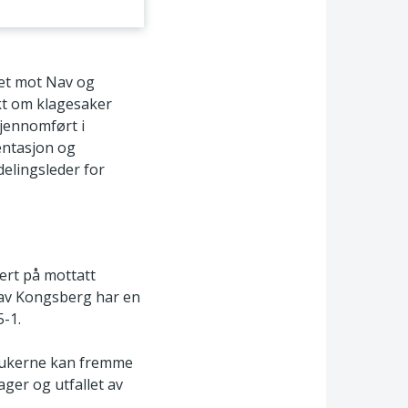
tet mot Nav og
kt om klagesaker
 gjennomført i
entasjon og
delingsleder for
sert på mottatt
Nav Kongsberg har en
5-1.
brukerne kan fremme
ager og utfallet av