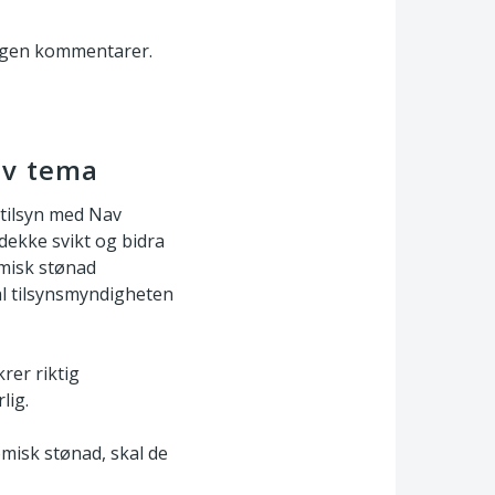
ingen kommentarer.
av tema
 tilsyn med Nav
dekke svikt og bidra
omisk stønad
al tilsynsmyndigheten
rer riktig
lig.
misk stønad, skal de