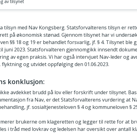
 av tilsynet
synet og bakgrunn for valg av tema
ra tilsyn med Nav Kongsberg. Statsforvalterens tilsyn er ret
erett på økonomisk stønad. Gjennom tilsynet har vi undersø
ven §§ 18 og 19 er behandlet forsvarlig, jf. § 4. Tilsynet ble
il juni 2023. Statsforvalteren gjennomgikk innsendt dokum
ing av egen praksis. Vi har også intervjuet Nav-leder og av
 flyktning og utvidet oppfølging den 01.06.2023.
ns konklusjon:
ikke avdekket brudd på lov eller forskrift under tilsynet. Ba
mentasjon fra Nav, er det Statsforvalterens vurdering at 
behandling, jf. sosialtjenesteloven § 4 og kommuneloven § 2
merer brukerne om klageretten og legger til rette for at 
es i tråd med lovkrav og ledelsen har oversikt over antall kl