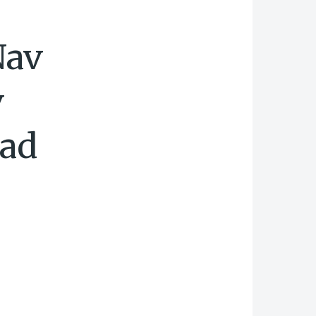
Nav
v
nad