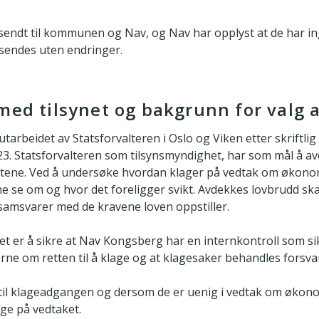
r sendt til kommunen og Nav, og Nav har opplyst at de har 
sendes uten endringer.
med tilsynet og bakgrunn for valg 
arbeidet av Statsforvalteren i Oslo og Viken etter skriftlig
. Statsforvalteren som tilsynsmyndighet, har som mål å av
nestene. Ved å undersøke hvordan klager på vedtak om økon
nne se om og hvor det foreligger svikt. Avdekkes lovbrudd sk
 samsvarer med de kravene loven oppstiller.
et er å sikre at Nav Kongsberg har en internkontroll som sik
rne om retten til å klage og at klagesaker behandles forsvar
til klageadgangen og dersom de er uenig i vedtak om økono
lage på vedtaket.