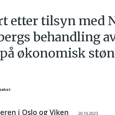
t etter tilsyn med 
ergs behandling a
 på økonomisk stø
søket:
teren i Oslo og Viken
20.10.2023