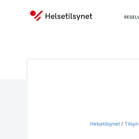
REGEL
Du er her:
Helsetilsynet
Tilsyn