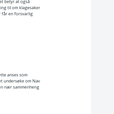
et betyr at også
lling til om klagesaker
 får en forsvarlig
Dette anses som
ynet undersøke om Nav
har en nær sammenheng