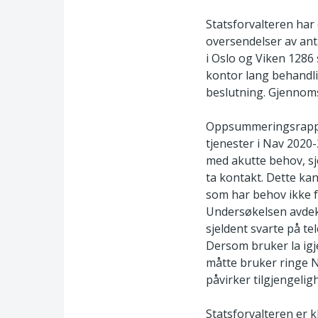
Statsforvalteren har 
oversendelser av anta
i Oslo og Viken 1286 
kontor lang behandlin
beslutning. Gjennomsn
Oppsummeringsrapport
tjenester i Nav 2020-
med akutte behov, sj
ta kontakt. Dette kan
som har behov ikke f
Undersøkelsen avdek
sjeldent svarte på te
Dersom bruker la igje
måtte bruker ringe NK
påvirker tilgjengelig
Statsforvalteren er kl