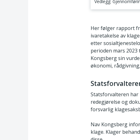
Vedlegg: Gjennomføring
1. Formålet med til
Her følger rapport f
ivaretakelse av klag
etter sosialtjenestelo
perioden mars 2023 t
Kongsberg sin vurder
økonomi, rådgivning,
Statsforvaltere
Statsforvalteren har 
redegjørelse og doku
forsvarlig klagesaks
Nav Kongsberg infor
klage. Klager behandl
disse.