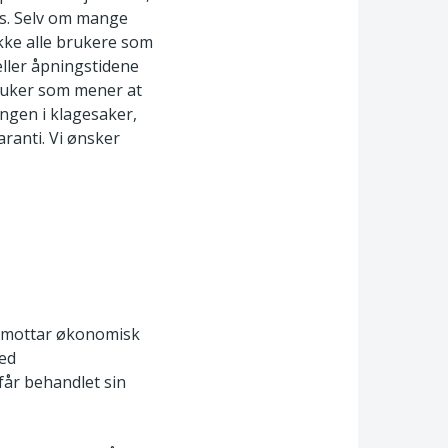
ss. Selv om mange
ikke alle brukere som
eller åpningstidene
 bruker som mener at
angen i klagesaker,
aranti. Vi ønsker
m mottar økonomisk
med
får behandlet sin