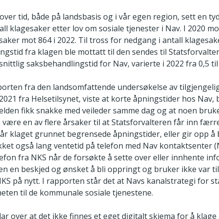
over tid, både på landsbasis og i vår egen region, sett en ty
ll klagesaker etter lov om sosiale tjenester i Nav. I 2020 m
saker mot 864 i 2022. Til tross for nedgang i antall klagesa
gstid fra klagen ble mottatt til den sendes til Statsforvalte
ittlig saksbehandlingstid for Nav, varierte i 2022 fra 0,5 ti
en fra den landsomfattende undersøkelse av tilgjengelighe
2021 fra Helsetilsynet, viste at korte åpningstider hos Nav, b
elden fikk snakke med veileder samme dag og at noen bruke
 være en av flere årsaker til at Statsforvalteren får inn fær
år klaget grunnet begrensede åpningstider, eller gir opp å 
ket også lang ventetid på telefon med Nav kontaktsenter (
lefon fra NKS når de forsøkte å sette over eller innhente in
n en beskjed og ønsket å bli oppringt og bruker ikke var til
S på nytt. I rapporten står det at Navs kanalstrategi for st
heten til de kommunale sosiale tjenestene.
ar over at det ikke finnes et eget digitalt skjema for å klage