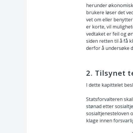
herunder økonomisk s
brukere løser det ved
vet om eller benytter
er korte, vil mulighe
vedtaket er feil og ø
siden retten til å få
derfor å undersøke 
2. Tilsynet
I dette kapittelet bes
Statsforvalteren sk
stønad etter sosialtj
sosialtjenesteloven o
klage innen forsvarlig