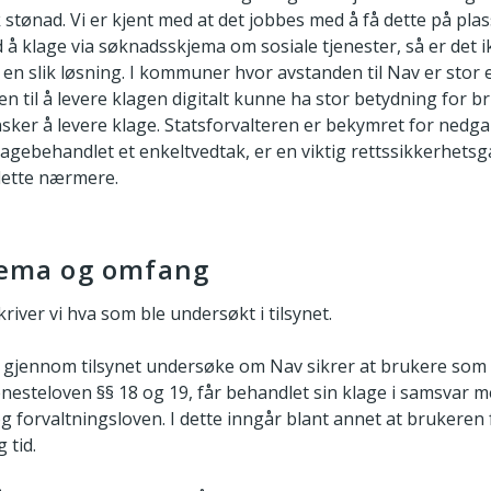
tønad. Vi er kjent med at det jobbes med å få dette på pla
 å klage via søknadsskjema om sosiale tjenester, så er det 
 en slik løsning. I kommuner hvor avstanden til Nav er stor 
ten til å levere klagen digitalt kunne ha stor betydning for
nsker å levere klage. Statsforvalteren er bekymret for nedg
 klagebehandlet et enkeltvedtak, er en viktig rettssikkerhetsg
dette nærmere.
 tema og omfang
kriver vi hva som ble undersøkt i tilsynet.
al gjennom tilsynet undersøke om Nav sikrer at brukere so
enesteloven §§ 18 og 19, får behandlet sin klage i samsvar 
g forvaltningsloven. I dette inngår blant annet at brukeren 
 tid.