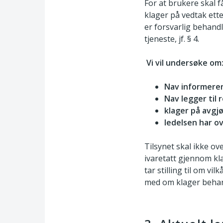
For at brukere skal f
klager på vedtak etter
er forsvarlig behand
tjeneste, jf. § 4.
Vi vil undersøke om
Nav informere
Nav legger til
klager på avgj
ledelsen har ov
Tilsynet skal ikke o
ivaretatt gjennom kl
tar stilling til om v
med om klager behand