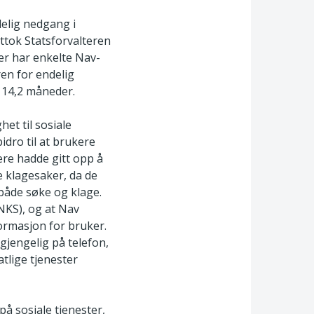
delig nedgang i
ottok Statsforvalteren
ker har enkelte Nav-
ren for endelig
l 14,2 måneder.
t til sosiale
idro til at brukere
re hadde gitt opp å
re klagesaker, da de
både søke og klage.
NKS), og at Nav
formasjon for bruker.
gjengelig på telefon,
atlige tjenester
 på sosiale tjenester,