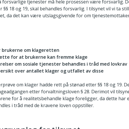
å forsvarlige tjenester må hele prosessen være forsvarlig. D
 §§ 18 og 19, skal behandles forsvarlig. I tilsynet vil vi ta sti
let, da det kan være utslagsgivende for om tjenestemottaker
:
r brukerne om klageretten
 rette for at brukerne kan fremme klage
ørelser om sosiale tjenester behandles i tråd med lovkrav
ersikt over antallet klager og utfallet av disse
verprøve om klager hadde rett på stønad etter §§ 18 og 19. 
ageadgangen etter forvaltningsloven § 28. Derimot vil tils
ilkårene for å realitetsbehandle klage foreligger, da dette 
les i tråd med de kravene loven oppstiller.