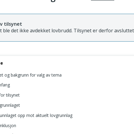
v tilsynet
et ble det ikke avdekket lovbrudd. Tilsynet er derfor avsluttet
se
net og bakgrunn for valg av tema
mfang
or tilsynet
agrunnlaget
runnlaget opp mot aktuelt lovgrunnlag
onklusjon