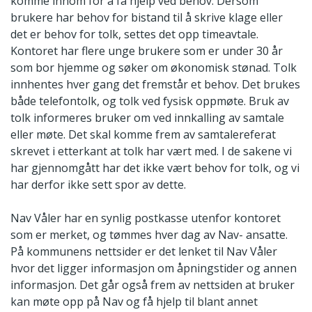
komme innom for å få hjelp ved behov. Dersom
brukere har behov for bistand til å skrive klage eller
det er behov for tolk, settes det opp timeavtale.
Kontoret har flere unge brukere som er under 30 år
som bor hjemme og søker om økonomisk stønad. Tolk
innhentes hver gang det fremstår et behov. Det brukes
både telefontolk, og tolk ved fysisk oppmøte. Bruk av
tolk informeres bruker om ved innkalling av samtale
eller møte. Det skal komme frem av samtalereferat
skrevet i etterkant at tolk har vært med. I de sakene vi
har gjennomgått har det ikke vært behov for tolk, og vi
har derfor ikke sett spor av dette.
Nav Våler har en synlig postkasse utenfor kontoret
som er merket, og tømmes hver dag av Nav- ansatte.
På kommunens nettsider er det lenket til Nav Våler
hvor det ligger informasjon om åpningstider og annen
informasjon. Det går også frem av nettsiden at bruker
kan møte opp på Nav og få hjelp til blant annet