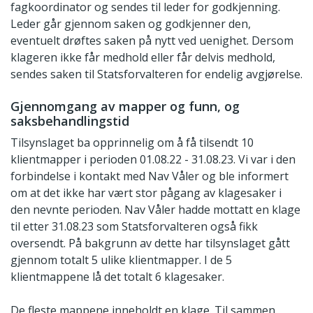
fagkoordinator og sendes til leder for godkjenning.
Leder går gjennom saken og godkjenner den,
eventuelt drøftes saken på nytt ved uenighet. Dersom
klageren ikke får medhold eller får delvis medhold,
sendes saken til Statsforvalteren for endelig avgjørelse.
Gjennomgang av mapper og funn, og
saksbehandlingstid
Tilsynslaget ba opprinnelig om å få tilsendt 10
klientmapper i perioden 01.08.22 - 31.08.23. Vi var i den
forbindelse i kontakt med Nav Våler og ble informert
om at det ikke har vært stor pågang av klagesaker i
den nevnte perioden. Nav Våler hadde mottatt en klage
til etter 31.08.23 som Statsforvalteren også fikk
oversendt. På bakgrunn av dette har tilsynslaget gått
gjennom totalt 5 ulike klientmapper. I de 5
klientmappene lå det totalt 6 klagesaker.
De fleste mappene inneholdt en klage. Til sammen