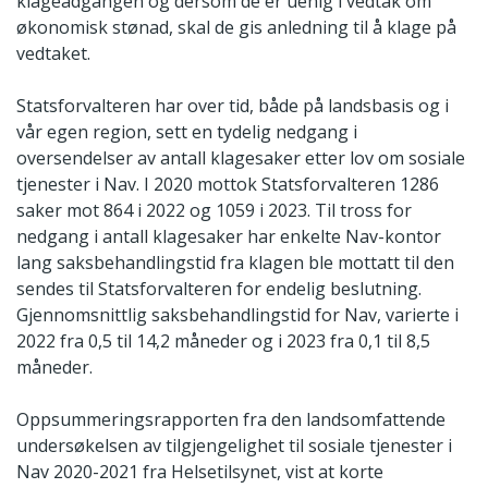
klageadgangen og dersom de er uenig i vedtak om
økonomisk stønad, skal de gis anledning til å klage på
vedtaket.
Statsforvalteren har over tid, både på landsbasis og i
vår egen region, sett en tydelig nedgang i
oversendelser av antall klagesaker etter lov om sosiale
tjenester i Nav. I 2020 mottok Statsforvalteren 1286
saker mot 864 i 2022 og 1059 i 2023. Til tross for
nedgang i antall klagesaker har enkelte Nav-kontor
lang saksbehandlingstid fra klagen ble mottatt til den
sendes til Statsforvalteren for endelig beslutning.
Gjennomsnittlig saksbehandlingstid for Nav, varierte i
2022 fra 0,5 til 14,2 måneder og i 2023 fra 0,1 til 8,5
måneder.
Oppsummeringsrapporten fra den landsomfattende
undersøkelsen av tilgjengelighet til sosiale tjenester i
Nav 2020-2021 fra Helsetilsynet, vist at korte