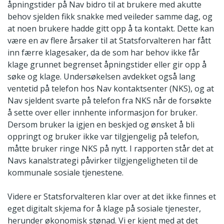
åpningstider på Nav bidro til at brukere med akutte
behov sjelden fikk snakke med veileder samme dag, og
at noen brukere hadde gitt opp å ta kontakt. Dette kan
være en av flere årsaker til at Statsforvalteren har fått
inn færre klagesaker, da de som har behov ikke får
klage grunnet begrenset åpningstider eller gir opp å
søke og klage. Undersøkelsen avdekket også lang
ventetid på telefon hos Nav kontaktsenter (NKS), og at
Nav sjeldent svarte på telefon fra NKS når de forsøkte
å sette over eller innhente informasjon for bruker.
Dersom bruker la igjen en beskjed og ønsket å bli
oppringt og bruker ikke var tilgjengelig på telefon,
måtte bruker ringe NKS på nytt. I rapporten står det at
Navs kanalstrategi påvirker tilgjengeligheten til de
kommunale sosiale tjenestene.
Videre er Statsforvalteren klar over at det ikke finnes et
eget digitalt skjema for å klage på sosiale tjenester,
herunder økonomisk stønad. Vi er kjent med at det