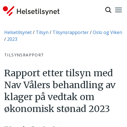
Vis søkef
Nav
Luk
Du er her:
Helsetilsynet
Tilsyn
Tilsynsrapporter
Oslo og Viken
2023
TILSYNSRAPPORT
Rapport etter tilsyn med
Nav Vålers behandling av
klager på vedtak om
økonomisk stønad 2023