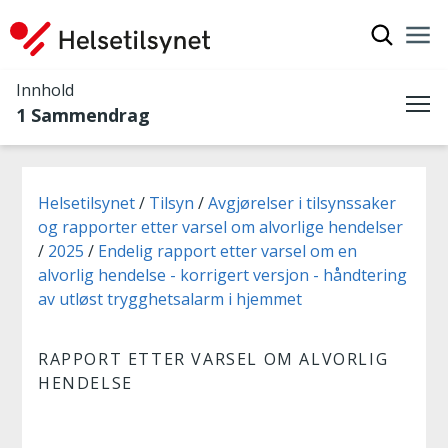
Vis søkef
Nav
Luk
Innhold
1 Sammendrag
Me
Du er her:
Helsetilsynet
Tilsyn
Avgjørelser i tilsynssaker
og rapporter etter varsel om alvorlige hendelser
2025
Endelig rapport etter varsel om en
alvorlig hendelse - korrigert versjon - håndtering
av utløst trygghetsalarm i hjemmet
RAPPORT ETTER VARSEL OM ALVORLIG
HENDELSE