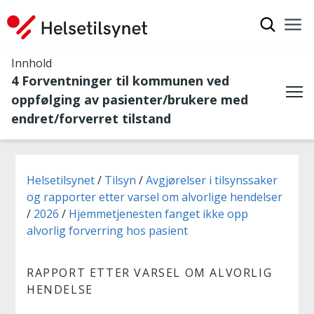
Vis søkef
Nav
Luk
Innhold
4 Forventninger til kommunen ved
oppfølging av pasienter/brukere med
Me
endret/forverret tilstand
Du er her:
Helsetilsynet
Tilsyn
Avgjørelser i tilsynssaker
og rapporter etter varsel om alvorlige hendelser
2026
Hjemmetjenesten fanget ikke opp
alvorlig forverring hos pasient
RAPPORT ETTER VARSEL OM ALVORLIG
HENDELSE