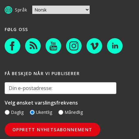
Språk
FØLG OSS
FÅ BESKJED NÅR VI PUBLISERER
Din e-postadresse:
Velg ønsket varslingsfrekvens
Daglig
Ukentlig
Månedlig