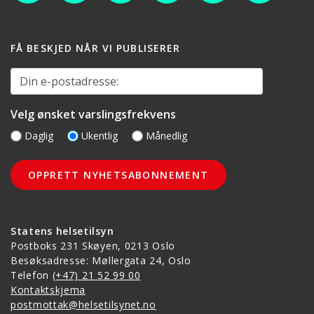
FÅ BESKJED NÅR VI PUBLISERER
Din e-postadresse:
Velg ønsket varslingsfrekvens
Daglig
Ukentlig
Månedlig
Statens helsetilsyn
Postboks 231 Skøyen, 0213 Oslo
Besøksadresse: Møllergata 24, Oslo
Telefon
(+47) 21 52 99 00
Kontaktskjema
postmottak@helsetilsynet.no