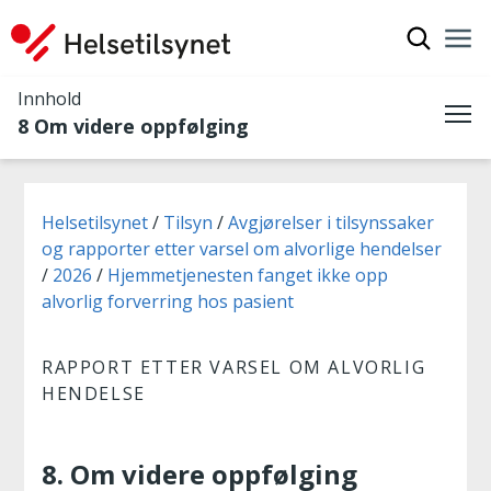
Vis søkef
Nav
Luk
Innhold
8 Om videre oppfølging
Me
Du er her:
Helsetilsynet
Tilsyn
Avgjørelser i tilsynssaker
og rapporter etter varsel om alvorlige hendelser
2026
Hjemmetjenesten fanget ikke opp
alvorlig forverring hos pasient
RAPPORT ETTER VARSEL OM ALVORLIG
HENDELSE
8. Om videre oppfølging