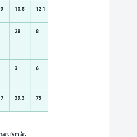
.9
10,8
12.1
28
8
3
6
,7
39,3
75
nart fem år.