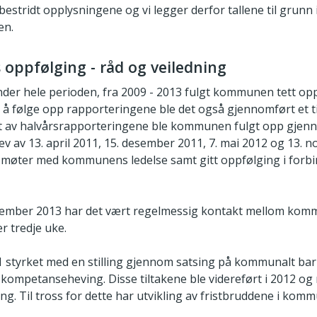
stridt opplysningene og vi legger derfor tallene til grunn 
en.
oppfølging - råd og veiledning
der hele perioden, fra 2009 - 2013 fulgt kommunen tett op
 til å følge opp rapporteringene ble det også gjennomført et t
ant av halvårsrapporteringene ble kommunen fulgt opp gjenn
ev av 13. april 2011, 15. desember 2011, 7. mai 2012 og 13.
e møter med kommunens ledelse samt gitt oppfølging i forb
ovember 2013 har det vært regelmessig kontakt mellom ko
r tredje uke.
styrket med en stilling gjennom satsing på kommunalt bar
il kompetanseheving. Disse tiltakene ble videreført i 2012 og
ling. Til tross for dette har utvikling av fristbruddene i ko