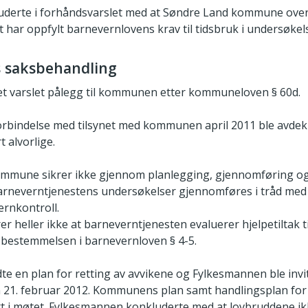
derte i forhåndsvarslet med at Søndre Land kommune over
t har oppfylt barnevernlovens krav til tidsbruk i undersøkel
 saksbehandling
 det varslet pålegg til kommunen etter kommuneloven § 60d.
i forbindelse med tilsynet med kommunen april 2011 ble avdek
 alvorlige.
mmune sikrer ikke gjennom planlegging, gjennomføring og
barneverntjenestens undersøkelser gjennomføres i tråd me
ernkontroll.
 heller ikke at barneverntjenesten evaluerer hjelpetiltak
 bestemmelsen i barnevernloven § 4-5.
en plan for retting av avvikene og Fylkesmannen ble invite
 21. februar 2012. Kommunens plan samt handlingsplan for
t i møtet. Fylkesmannen konkluderte med at lovbruddene ik