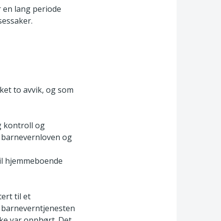
 en lang periode
sessaker.
ket to avvik, og som
 kontroll og
d barnevernloven og
 til hjemmeboende
rt til et
 barneverntjenesten
ke var opphørt. Det