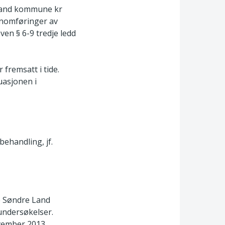
 Land kommune kr
ennomføringer av
en § 6-9 tredje ledd
fremsatt i tide.
uasjonen i
behandling, jf.
e Søndre Land
undersøkelser.
vember 2013.