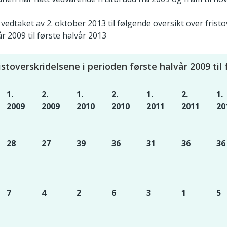
vedtaket av 2. oktober 2013 til følgende oversikt over fristo
r 2009 til første halvår 2013
istoverskridelsene i perioden første halvår 2009 til 
1.
2.
1.
2.
1.
2.
1.
2009
2009
2010
2010
2011
2011
20
28
27
39
36
31
36
36
7
4
2
6
3
1
5