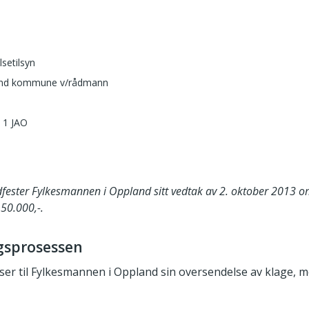
lsetilsyn
and kommune v/rådmann
3
 1 JAO
adfester Fylkesmannen i Oppland sitt vedtak av 2. oktober 2013 
50.000,-.
gsprosessen
iser til Fylkesmannen i Oppland sin oversendelse av klage, m