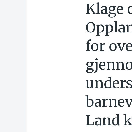
Klage 
Opplan
for ove
gjenno
unders
barnev
Land 