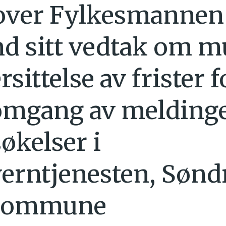
over Fylkesmannen 
d sitt vedtak om m
rsittelse av frister f
mgang av meldinge
økelser i
erntjenesten, Sønd
kommune