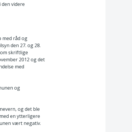
i den videre
p med råd og
ilsyn den 27. og 28.
om skriftlige
 november 2012 og det
indelse med
mmunen og
nevern, og det ble
 med en ytterligere
mmunen vært negativ.