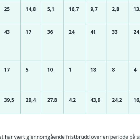
25
14,8
5,1
16,7
9,7
2,8
13
43
17
36
24
41
33
24
17
5
10
1
18
8
4
39,5
29,4
27.8
4.2
43,9
24,2
16
det har vært gjennomgående fristbrudd over en periode på s