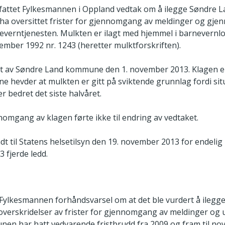
 fattet Fylkesmannen i Oppland vedtak om å ilegge Søndre
 å ha oversittet frister for gjennomgang av meldinger og gj
everntjenesten. Mulkten er ilagt med hjemmel i barnevernlov
desember 1992 nr. 1243 (heretter mulktforskriften).
t av Søndre Land kommune den 1. november 2013. Klagen er 
hevder at mulkten er gitt på sviktende grunnlag fordi sit
 bedret det siste halvåret.
mgang av klagen førte ikke til endring av vedtaket.
t til Statens helsetilsyn den 19. november 2013 for endelig 
3 fjerde ledd.
Fylkesmannen forhåndsvarsel om at det ble vurdert å ilegg
verskridelser av frister for gjennomgang av meldinger og 
en har hatt vedvarende fristbrudd fra 2009 og fram til no