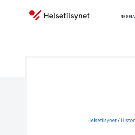
REGEL
Du er her:
Helsetilsynet
Histor