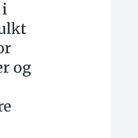
i
ulkt
or
r og
re