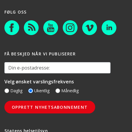
FØLG OSS
FÅ BESKJED NÅR VI PUBLISERER
Din e-postadresse:
Velg ønsket varslingsfrekvens
Daglig
Ukentlig
Månedlig
Statens helsetilsyn