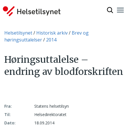
Vis søkef
Nav
Luk
Du er her:
Helsetilsynet
Historisk arkiv
Brev og
høringsuttalelser
2014
Høringsuttalelse –
endring av blodforskriften
Fra:
Statens helsetilsyn
Til:
Helsedirektoratet
Dato:
18.09.2014