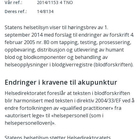
Vår ref.:
2014/1153 4 TNO
Deres ref.:
14/8134
Statens helsetilsyn viser til høringsbrev av 1.
september 2014 med forslag til endringer av forskrift 4.
februar 2005 nr. 80 om tapping, testing, prosessering,
oppbevaring, distribusjon og utlevering av humant
blod og blodkomponenter og behandling av
helseopplysninger i blodgiverregistre (blodforskriften).
Endringer i kravene til akupunktur
Helsedirektoratet foreslår at teksten i blodforskriften
blir harmonisert med teksten i direktiv 2004/33/EF ved å
endre fortolkningen av «qualified practitioner» fra
«autorisert lege» til «helsepersonell (som i
helsepersonelloven)».
Statens helsetilsyn støtter Helsedirektoratets