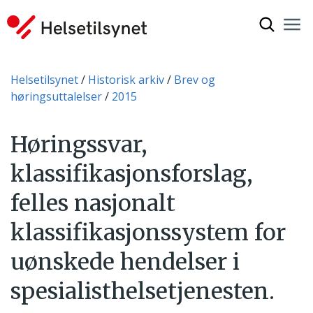
Vis søkef
Nav
Luk
Du er her:
Helsetilsynet
Historisk arkiv
Brev og
høringsuttalelser
2015
Høringssvar,
klassifikasjonsforslag,
felles nasjonalt
klassifikasjonssystem for
uønskede hendelser i
spesialisthelsetjenesten.