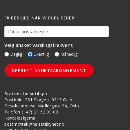
FÅ BESKJED NÅR VI PUBLISERER
Din e-postadresse:
Velg ønsket varslingsfrekvens
Daglig
Ukentlig
Månedlig
Statens helsetilsyn
Postboks 231 Skøyen, 0213 Oslo
Besøksadresse: Møllergata 24, Oslo
Telefon
(+47) 21 52 99 00
Kontaktskjema
postmottak@helsetilsynet.no