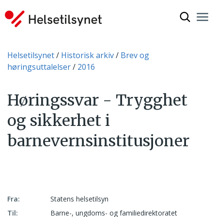
Vis søkef
Nav
Luk
Du er her:
Helsetilsynet
Historisk arkiv
Brev og
høringsuttalelser
2016
Høringssvar - Trygghet
og sikkerhet i
barnevernsinstitusjoner
Fra:
Statens helsetilsyn
Til:
Barne-, ungdoms- og familiedirektoratet