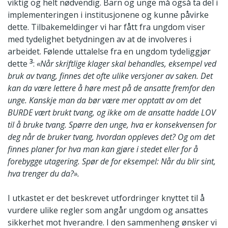
viktig og helt nødvendig. Barn og unge må også ta del i
implementeringen i institusjonene og kunne påvirke
dette. Tilbakemeldinger vi har fått fra ungdom viser
med tydelighet betydningen av at de involveres i
arbeidet. Følende uttalelse fra en ungdom tydeliggjør
3
dette
:
«Når skriftlige klager skal behandles, eksempel ved
bruk av tvang, finnes det ofte ulike versjoner av saken. Det
kan da være lettere å høre mest på de ansatte fremfor den
unge. Kanskje man da bør være mer opptatt av om det
BURDE vært brukt tvang, og ikke om de ansatte hadde LOV
til å bruke tvang. Spørre den unge, hva er konsekvensen for
deg når de bruker tvang, hvordan oppleves det? Og om det
finnes planer for hva man kan gjøre i stedet eller for å
forebygge utagering. Spør de for eksempel: Når du blir sint,
hva trenger du da?».
I utkastet er det beskrevet utfordringer knyttet til å
vurdere ulike regler som angår ungdom og ansattes
sikkerhet mot hverandre. I den sammenheng ønsker vi