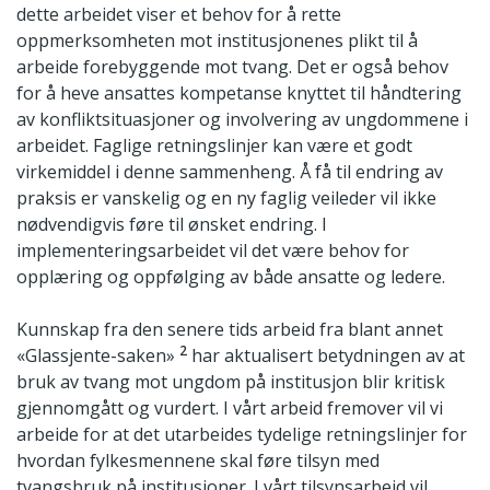
dette arbeidet viser et behov for å rette
oppmerksomheten mot institusjonenes plikt til å
arbeide forebyggende mot tvang. Det er også behov
for å heve ansattes kompetanse knyttet til håndtering
av konfliktsituasjoner og involvering av ungdommene i
arbeidet. Faglige retningslinjer kan være et godt
virkemiddel i denne sammenheng. Å få til endring av
praksis er vanskelig og en ny faglig veileder vil ikke
nødvendigvis føre til ønsket endring. I
implementeringsarbeidet vil det være behov for
opplæring og oppfølging av både ansatte og ledere.
Kunnskap fra den senere tids arbeid fra blant annet
2
«Glassjente-saken»
har aktualisert betydningen av at
bruk av tvang mot ungdom på institusjon blir kritisk
gjennomgått og vurdert. I vårt arbeid fremover vil vi
arbeide for at det utarbeides tydelige retningslinjer for
hvordan fylkesmennene skal føre tilsyn med
tvangsbruk på institusjoner. I vårt tilsynsarbeid vil