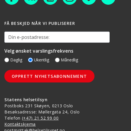
FÅ BESKJED NÅR VI PUBLISERER
Din e-postadresse:
Velg ønsket varslingsfrekvens
Daglig
Ukentlig
Månedlig
Statens helsetilsyn
Postboks 231 Skøyen, 0213 Oslo
Besøksadresse: Møllergata 24, Oslo
Telefon
(+47) 21 52 99 00
Kontaktskjema
postmottak@helsetilsynet.no