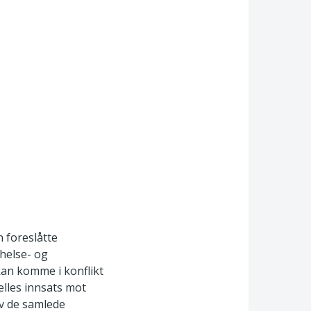
n foreslåtte
 helse- og
kan komme i konflikt
lles innsats mot
av de samlede