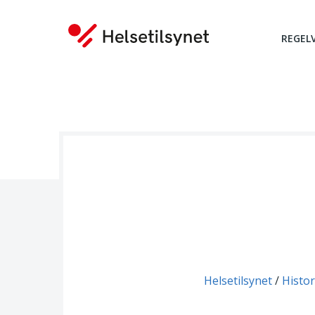
REGEL
Du er her:
Helsetilsynet
Histor