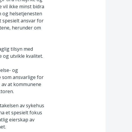
 vil ikke minst bidra
en og helsetjenesten
t spesielt ansvar for
estene, herunder om
glig tilsyn med
 og utvikle kvalitet.
helse- og
e som ansvarlige for
ge av at kommunene
ktoren.
rtakelsen av sykehus
ha et spesielt fokus
tlig eierskap av
et.