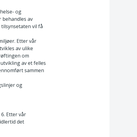
 helse- og
ør behandles av
tilsynsetaten vil få
ljøer. Etter vår
vikles av ulike
drøftingen om
vikling av et felles
 gjennomført sammen
slinjer og
6. Etter vår
dlertid det