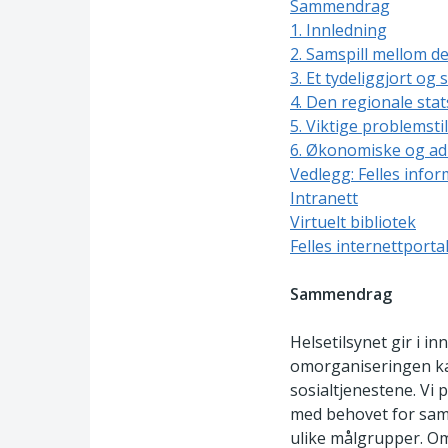
Sammendrag
1. Innledning
2. Samspill mellom d
3. Et tydeliggjort og 
4. Den regionale stat
5. Viktige problemsti
6. Økonomiske og adm
Vedlegg: Felles info
Intranett
Virtuelt bibliotek
Felles internettporta
Sammendrag
Helsetilsynet gir i in
omorganiseringen kan 
sosialtjenestene. Vi 
med behovet for sam
ulike målgrupper. Om