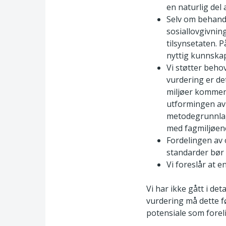
en naturlig del 
Selv om behandl
sosiallovgivnin
tilsynsetaten. P
nyttig kunnskap 
Vi støtter beho
vurdering er de
miljøer komment
utformingen av 
metodegrunnlag 
med fagmiljøene
Fordelingen av 
standarder bør
Vi foreslår at 
Vi har ikke gått i de
vurdering må dette f
potensiale som forel