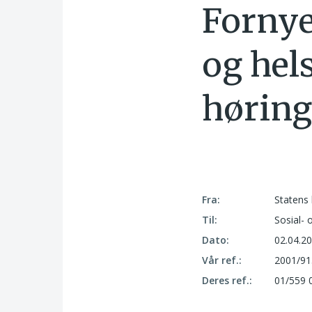
Fornye
og hel
høring
Fra:
Statens 
Til:
Sosial-
Dato:
02.04.2
Vår ref.:
2001/91
Deres ref.:
01/559 