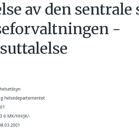
lse av den sentrale 
seforvaltningen -
suttalelse
helsetilsyn
 og helsedepartementet
001
3 6 MK/HH/JK/-
08.03.2001