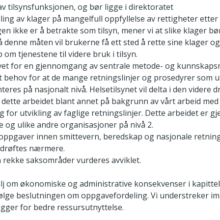
av tilsynsfunksjonen, og bør ligge i direktoratet
ing av klager på mangelfull oppfyllelse av rettigheter etter
gen ikke er å betrakte som tilsyn, mener vi at slike klager b
å denne måten vil brukerne få ett sted å rette sine klager og 
om tjenestene til videre bruk i tilsyn.
vet for en gjennomgang av sentrale metode- og kunnskapsmi
t behov for at de mange retningslinjer og prosedyrer som ut
eres på nasjonalt nivå. Helsetilsynet vil delta i den videre 
dette arbeidet blant annet på bakgrunn av vårt arbeid med ut
for utvikling av faglige retningslinjer. Dette arbeidet er
 og ulike andre organisasjoner på nivå 2.
oppgaver innen smittevern, beredskap og nasjonale retning
 drøftes nærmere.
en rekke saksområder vurderes avviklet.
talj om økonomiske og administrative konsekvenser i kapittel 
ølge beslutningen om oppgavefordeling. Vi understreker imi
igger for bedre ressursutnyttelse.