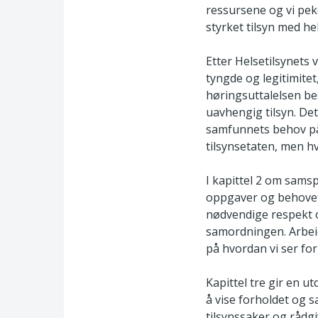
ressursene og vi pek
styrket tilsyn med he
Etter Helsetilsynets 
tyngde og legitimitet
høringsuttalelsen bes
uavhengig tilsyn. Det 
samfunnets behov på 
tilsynsetaten, men h
I kapittel 2 om sams
oppgaver og behovet 
nødvendige respekt og
samordningen. Arbei
på hvordan vi ser fo
Kapittel tre gir en u
å vise forholdet og s
tilsynssaker og rådgi