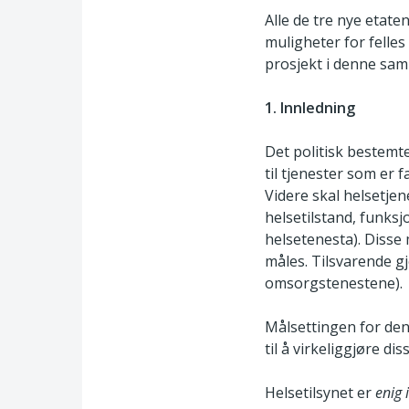
Alle de tre nye etat
muligheter for felles
prosjekt i denne s
1. Innledning
Det politisk bestemt
til tjenester som er f
Videre skal helsetjen
helsetilstand, funks
helsetenesta). Disse
måles. Tilsvarende gj
omsorgstenestene).
Målsettingen for den
til å virkeliggjøre dis
Helsetilsynet er
enig 