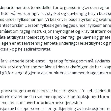
vi departementets to modeller for organisering av den region
 Etter vår vurdering vil et styrket og uavhengig tilsyn best s
ges under fylkesmannen. Vi beskriver både styrker og svakhe
ntet forslår. Dersom fylkeslegen legges under fylkesmanne
smålet om faglig instruksjonsmyndighet og krav til intern or
måte at tilsynsarbeidet styrkes og den faglige uavhengigheten
slegen er et selvstendig embete underlagt Helsetilsynet og
Sosial- og helsedirektoratet.
år vi en serie problemstillinger og forslag som må avklares 
slik at vi drøfter spørsmålene i den rekkefølgen de har i kapi
l gå for langt å gjenta alle punktene i sammendraget, men vi
rganiseringen av de sentrale helseregistre i folkehelseinstit
edirektoratet bør ha samme oppgaver og funksjoner i forhold
etjenesten som overfor primærhelsetjenesten
sjon av helsepersonell eller godkjenning av institusjoner er