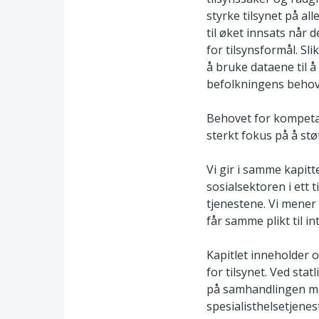
styrke tilsynet på al
til øket innsats når 
for tilsynsformål. Sli
å bruke dataene til 
befolkningens behov 
Behovet for kompetans
sterkt fokus på å stø
Vi gir i samme kapitte
sosialsektoren i ett
tjenestene. Vi mener
får samme plikt til i
Kapitlet inneholder 
for tilsynet. Ved sta
på samhandlingen mel
spesialisthelsetjene