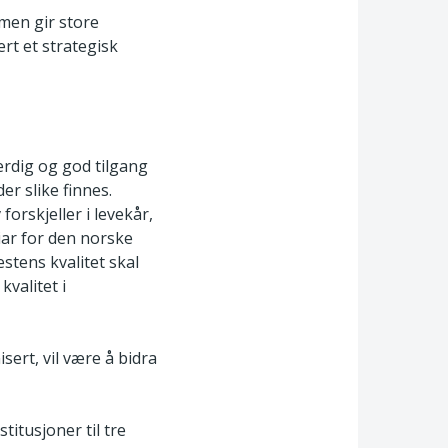
rmen gir store
ert et strategisk
verdig og god tilgang
er slike finnes.
orskjeller i levekår,
iar for den norske
stens kvalitet skal
kvalitet i
ert, vil være å bidra
stitusjoner til tre