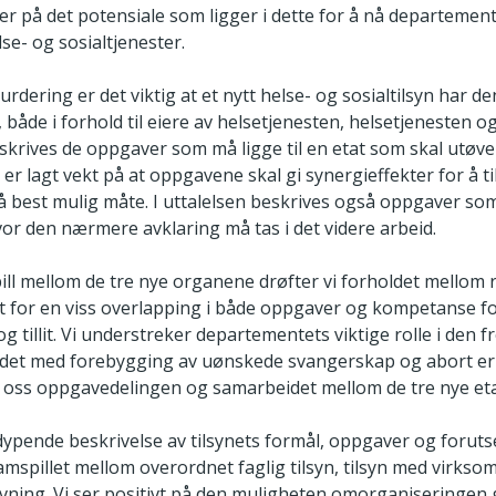
er på det potensiale som ligger i dette for å nå departemen
lse- og sosialtjenester.
vurdering er det viktig at et nytt helse- og sosialtilsyn har 
, både i forhold til eiere av helsetjenesten, helsetjenesten o
krives de oppgaver som må ligge til en etat som skal utøve 
er lagt vekt på at oppgavene skal gi synergieffekter for å til
best mulig måte. I uttalelsen beskrives også oppgaver som 
vor den nærmere avklaring må tas i det videre arbeid.
pill mellom de tre nye organene drøfter vi forholdet mellom 
for en viss overlapping i både oppgaver og kompetanse fo
 tillit. Vi understreker departementets viktige rolle i den f
det med forebygging av uønskede svangerskap og abort e
r oss oppgavedelingen og samarbeidet mellom de tre nye et
tdypende beskrivelse av tilsynets formål, oppgaver og foruts
amspillet mellom overordnet faglig tilsyn, tilsyn med virkso
vning. Vi ser positivt på den muligheten omorganiseringen g