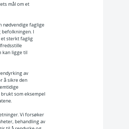
tets mål om et
den nødvendige faglige
g befolkningen. I
et sterkt faglig
fredsstille
kan ligge til
rendyrking av
r å sikre den
remtidige
r brukt som eksempel
atene.
etninger. Vi forsøker
mheter, behandling av
ir til å rendyrke og