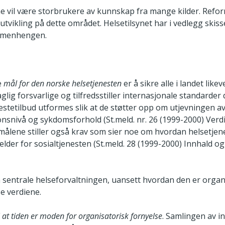
ene vil være storbrukere av kunnskap fra mange kilder. Refo
 utvikling på dette området. Helsetilsynet har i vedlegg skiss
ammenhengen.
e
mål for den norske helsetjenesten
er å sikre alle i landet like
aglig forsvarlige og tilfredsstiller internasjonale standarder d
estetilbud utformes slik at de støtter opp om utjevningen av f
jonsnivå og sykdomsforhold (St.meld. nr. 26 (1999-2000) Verd
 målene stiller også krav som sier noe om hvordan helsetjene
elder for sosialtjenesten (St.meld. 28 (1999-2000) Innhald og 
 sentrale helseforvaltningen, uansett hvordan den er organis
se verdiene.
i at tiden er moden for organisatorisk fornyelse
. Samlingen av in