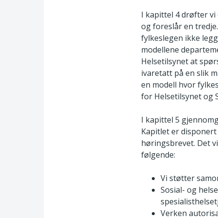
I kapittel 4 drøfter 
og foreslår en tredje.
fylkeslegen ikke leg
modellene departeme
Helsetilsynet at spør
ivaretatt på en slik 
en modell hvor fylke
for Helsetilsynet og 
I kapittel 5 gjennomg
Kapitlet er disponert 
høringsbrevet. Det vi
følgende:
Vi støtter samo
Sosial- og hels
spesialisthels
Verken autorisa