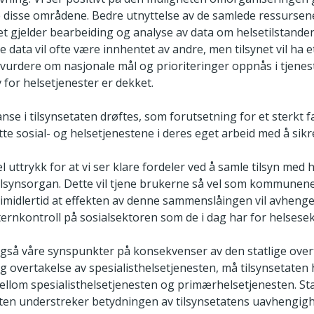
le disse områdene. Bedre utnyttelse av de samlede ressursene
det gjelder bearbeiding og analyse av data om helsetilstand
ke data vil ofte være innhentet av andre, men tilsynet vil ha e
å vurdere om nasjonale mål og prioriteringer oppnås i tjen
for helsetjenester er dekket.
e i tilsynsetaten drøftes, som forutsetning for et sterkt fa
tte sosial- og helsetjenestene i deres eget arbeid med å sikre
l uttrykk for at vi ser klare fordeler ved å samle tilsyn med 
 tilsynsorgan. Dette vil tjene brukerne så vel som kommunen
 imidlertid at effekten av denne sammenslåingen vil avhen
nternkontroll på sosialsektoren som de i dag har for helsese
også våre synspunkter på konsekvenser av den statlige ove
tlig overtakelse av spesialisthelsetjenesten, må tilsynsetaten 
lom spesialisthelsetjenesten og primærhelsetjenesten. Sta
sten understreker betydningen av tilsynsetatens uavhengigh