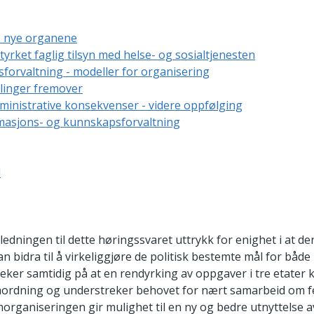
e nye organene
styrket faglig tilsyn med helse- og sosialtjenesten
sforvaltning - modeller for organisering
llinger fremover
inistrative konsekvenser - videre oppfølging
rmasjons- og kunnskapsforvaltning
l
nledningen til dette høringssvaret uttrykk for enighet i at de
bidra til å virkeliggjøre de politisk bestemte mål for både
peker samtidig på at en rendyrking av oppgaver i tre etater 
ordning og understreker behovet for nært samarbeid om fe
organiseringen gir mulighet til en ny og bedre utnyttelse 