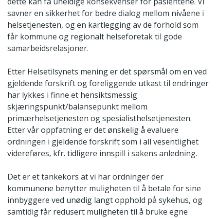
dette kan få uheldige konsekvenser for pasientene. Vi
savner en sikkerhet for bedre dialog mellom nivåene i
helsetjenesten, og en kartlegging av de forhold som
får kommune og regionalt helseforetak til gode
samarbeidsrelasjoner.
Etter Helsetilsynets mening er det spørsmål om en ved
gjeldende forskrift og foreliggende utkast til endringer
har lykkes i finne et hensiktsmessig
skjæringspunkt/balansepunkt mellom
primærhelsetjenesten og spesialisthelsetjenesten.
Etter vår oppfatning er det ønskelig å evaluere
ordningen i gjeldende forskrift som i all vesentlighet
videreføres, kfr. tidligere innspill i sakens anledning.
Det er et tankekors at vi har ordninger der
kommunene benytter muligheten til å betale for sine
innbyggere ved unødig langt opphold på sykehus, og
samtidig får redusert muligheten til å bruke egne