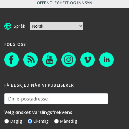
OFFENTLEGHEIT OG INNSYN
Språk
FØLG OSS
FÅ BESKJED NÅR VI PUBLISERER
Din e-postadresse:
Velg ønsket varslingsfrekvens
Daglig
Ukentlig
Månedlig