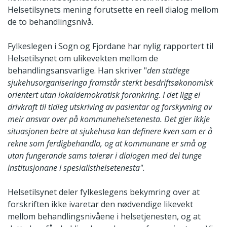
Helsetilsynets mening forutsette en reell dialog mellom
de to behandlingsnivå.
Fylkeslegen i Sogn og Fjordane har nylig rapportert til
Helsetilsynet om ulikevekten mellom de
behandlingsansvarlige. Han skriver "
den statlege
sjukehusorganiseringa framstår sterkt besdriftsøkonomisk
orientert utan lokaldemokratisk forankring. I det ligg ei
drivkraft til tidleg utskriving av pasientar og forskyvning av
meir ansvar over på kommunehelsetenesta. Det gjer ikkje
situasjonen betre at sjukehusa kan definere kven som er å
rekne som ferdigbehandla, og at kommunane er små og
utan fungerande sams talerør i dialogen med dei tunge
institusjonane i spesialisthelsetenesta".
Helsetilsynet deler fylkeslegens bekymring over at
forskriften ikke ivaretar den nødvendige likevekt
mellom behandlingsnivåene i helsetjenesten, og at