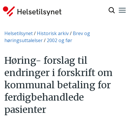
Vis søkef
Nav
Luk
Du er her:
Helsetilsynet
Historisk arkiv
Brev og
høringsuttalelser
2002 og før
Høring- forslag til
endringer i forskrift om
kommunal betaling for
ferdigbehandlede
pasienter