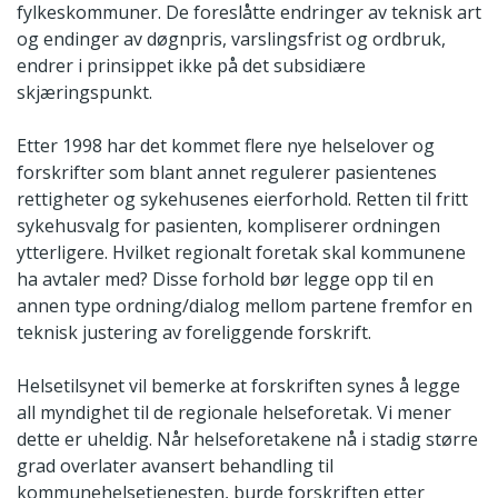
fylkeskommuner. De foreslåtte endringer av teknisk art
og endinger av døgnpris, varslingsfrist og ordbruk,
endrer i prinsippet ikke på det subsidiære
skjæringspunkt.
Etter 1998 har det kommet flere nye helselover og
forskrifter som blant annet regulerer pasientenes
rettigheter og sykehusenes eierforhold. Retten til fritt
sykehusvalg for pasienten, kompliserer ordningen
ytterligere. Hvilket regionalt foretak skal kommunene
ha avtaler med? Disse forhold bør legge opp til en
annen type ordning/dialog mellom partene fremfor en
teknisk justering av foreliggende forskrift.
Helsetilsynet vil bemerke at forskriften synes å legge
all myndighet til de regionale helseforetak. Vi mener
dette er uheldig. Når helseforetakene nå i stadig større
grad overlater avansert behandling til
kommunehelsetjenesten, burde forskriften etter