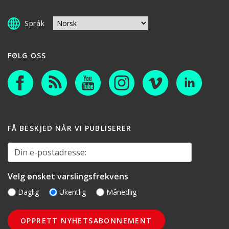
Språk
FØLG OSS
FÅ BESKJED NÅR VI PUBLISERER
Din e-postadresse:
Velg ønsket varslingsfrekvens
Daglig
Ukentlig
Månedlig