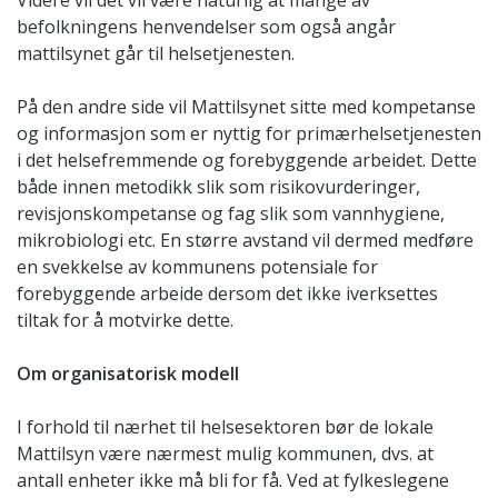
Videre vil det vil være naturlig at mange av
befolkningens henvendelser som også angår
mattilsynet går til helsetjenesten.
På den andre side vil Mattilsynet sitte med kompetanse
og informasjon som er nyttig for primærhelsetjenesten
i det helsefremmende og forebyggende arbeidet. Dette
både innen metodikk slik som risikovurderinger,
revisjonskompetanse og fag slik som vannhygiene,
mikrobiologi etc. En større avstand vil dermed medføre
en svekkelse av kommunens potensiale for
forebyggende arbeide dersom det ikke iverksettes
tiltak for å motvirke dette.
Om organisatorisk modell
I forhold til nærhet til helsesektoren bør de lokale
Mattilsyn være nærmest mulig kommunen, dvs. at
antall enheter ikke må bli for få. Ved at fylkeslegene