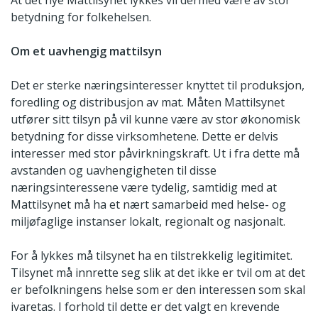
At det nye Mattilsynet lykkes vil dermed være av stor
betydning for folkehelsen.
Om et uavhengig mattilsyn
Det er sterke næringsinteresser knyttet til produksjon,
foredling og distribusjon av mat. Måten Mattilsynet
utfører sitt tilsyn på vil kunne være av stor økonomisk
betydning for disse virksomhetene. Dette er delvis
interesser med stor påvirkningskraft. Ut i fra dette må
avstanden og uavhengigheten til disse
næringsinteressene være tydelig, samtidig med at
Mattilsynet må ha et nært samarbeid med helse- og
miljøfaglige instanser lokalt, regionalt og nasjonalt.
For å lykkes må tilsynet ha en tilstrekkelig legitimitet.
Tilsynet må innrette seg slik at det ikke er tvil om at det
er befolkningens helse som er den interessen som skal
ivaretas. I forhold til dette er det valgt en krevende