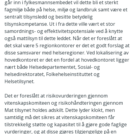
går inn i fylkesmannsembedet vil dette bli et sterkt
fagmiljø både på helse, miljø og landbruk samt være et
sentralt tilsynsledd og besitte betydelig
tilsynskompetanse. Ut i fra dette ville vært et stor
samordnings- og effektivitetspotensiale ved å knytte
også mattilsyn til dette leddet. Når det er foreslått at
det skal være 5 regionkontorer er det et godt forslag at
disse samsvarer med helseregioner. Ved lokalisering av
hovedkontoret er det en fordel at hovedkontoret ligger
nært både Helsedepartementet, Sosial- og
helsedirektoratet, Folkehelseinstituttet og
Helsetilsynet.
Det er foreslått at risikovurderingen gjennom
vitenskapskomiteen og risikohåndteringen gjennom
Mat tilsynet holdes adskilt. Dette lyder klokt, men
samtidig må det sikres at vitenskapskomiteen får
tilstrekkelig støtte og kapasitet til å gjøre gode faglige
vurderinger, og at disse gjøres tilgjengelige på en