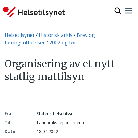
Vis søkef
Nav
Luk
Du er her:
Helsetilsynet
Historisk arkiv
Brev og
høringsuttalelser
2002 og før
Organisering av et nytt
statlig mattilsyn
Fra:
Statens helsetilsyn
Til:
Landbruksdepartementet
Dato:
18.04.2002