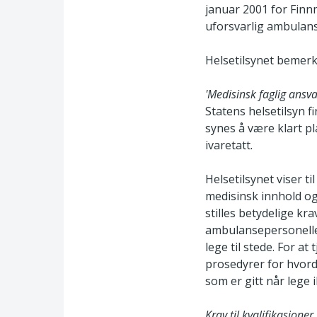
januar 2001 for Finn
uforsvarlig ambulanset
Helsetilsynet bemerk
'Medisinsk faglig ansva
Statens helsetilsyn 
synes å være klart pl
ivaretatt.
Helsetilsynet viser t
medisinsk innhold og
stilles betydelige kr
ambulansepersonellet
lege til stede. For a
prosedyrer for hvord
som er gitt når lege 
Krav til kvalifikasjoner