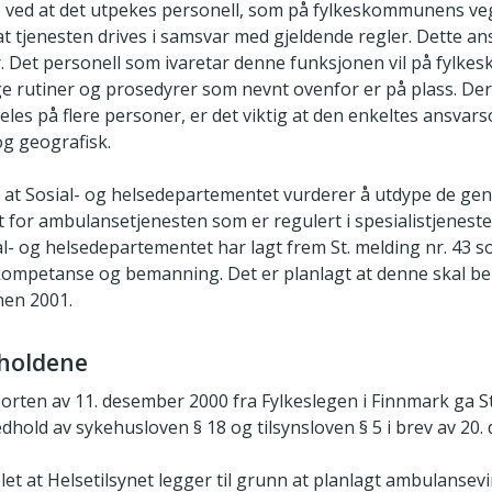
 ved at det utpekes personell, som på fylkeskommunens veg
 at tjenesten drives i samsvar med gjeldende regler. Dette 
. Det personell som ivaretar denne funksjonen vil på fyl
ge rutiner og prosedyrer som nevnt ovenfor er på plass. D
les på flere personer, er det viktig at den enkeltes ansvar
og geografisk.
 at Sosial- og helsedepartementet vurderer å utdype de gener
 for ambulansetjenesten som er regulert i spesialistjenestel
ial- og helsedepartementet har lagt frem St. melding nr. 43 so
kompetanse og bemanning. Det er planlagt at denne skal be
nen 2001.
rholdene
rten av 11. desember 2000 fra Fylkeslegen i Finnmark ga St
dhold av sykehusloven § 18 og tilsynsloven § 5 i brev av 20
et at Helsetilsynet legger til grunn at planlagt ambulansev