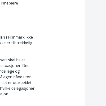
g innebære
ten i Finnmark ikke
ke er tilstrekkelig
satt skal ha et
situasjoner. Det
ende lege og
på egen hånd uten
t det er utarbeidet
 hvilke delegasjoner
asjon.