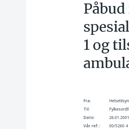
Påbud 
spesia
1 og ti
ambula
Fra:
Helsetilsy
Til:
Fylkesord
Dato:
26.01.200
Vår ref.:
00/5260 4