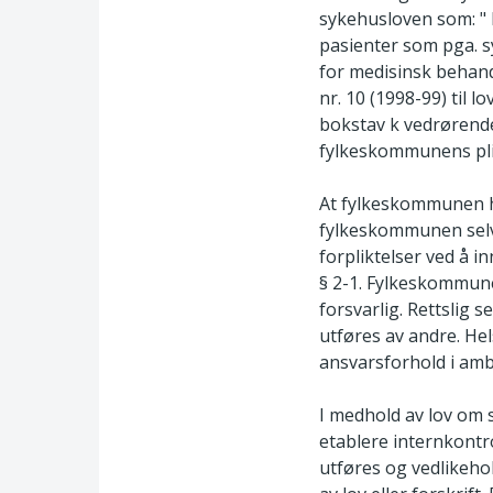
sykehusloven som: " 
pasienter som pga. s
for medisinsk behandl
nr. 10 (1998-99) til 
bokstav k vedrørende
fylkeskommunens plik
At fylkeskommunen h
fylkeskommunen selv
forpliktelser ved å i
§ 2-1. Fylkeskommunen
forsvarlig. Rettslig
utføres av andre. Hel
ansvarsforhold i amb
I medhold av lov om s
etablere internkontr
utføres og vedlikeho