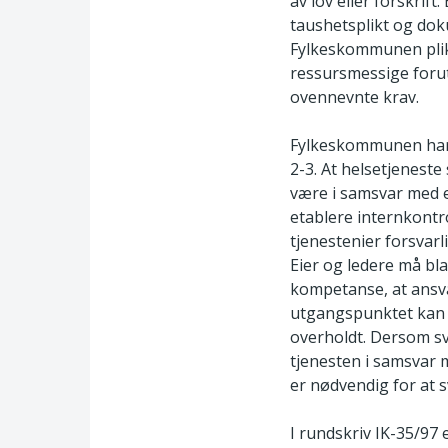
av lov eller forskrif
taushetsplikt og dok
Fylkeskommunen plikt
ressursmessige foru
ovennevnte krav.
Fylkeskommunen har a
2-3. At helsetjeneste 
være i samsvar med en
etablere internkontr
tjenestenier forsvarl
Eier og ledere må bla
kompetanse, at ansvar
utgangspunktet kan f
overholdt. Dersom sv
tjenesten i samsvar m
er nødvendig for at 
I rundskriv IK-35/97