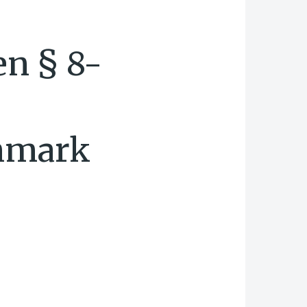
en § 8-
nnmark