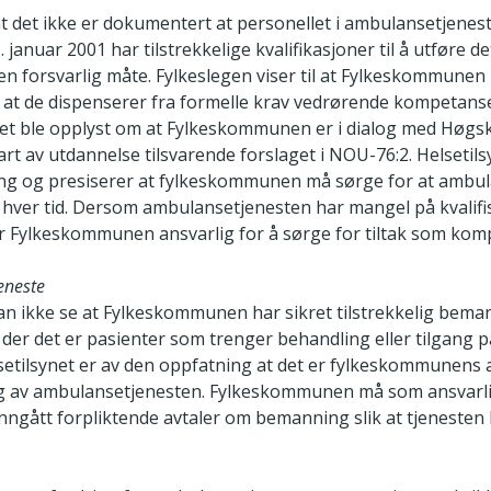
 at det ikke er dokumentert at personellet i ambulansetjenes
januar 2001 har tilstrekkelige kvalifikasjoner til å utføre de
en forsvarlig måte. Fylkeslegen viser til at Fylkeskommunen 
at de dispenserer fra formelle krav vedrørende kompetanse t
det ble opplyst om at Fylkeskommunen er i dialog med Høgs
art av utdannelse tilsvarende forslaget i NOU-76:2. Helsetilsy
ing og presiserer at fylkeskommunen må sørge for at ambu
n hver tid. Dersom ambulansetjenesten har mangel på kvalifis
 Fylkeskommunen ansvarlig for å sørge for tiltak som komp
eneste
kan ikke se at Fylkeskommunen har sikret tilstrekkelig bema
er det er pasienter som trenger behandling eller tilgang p
setilsynet er av den oppfatning at det er fylkeskommunens 
g av ambulansetjenesten. Fylkeskommunen må som ansvarlig
 inngått forpliktende avtaler om bemanning slik at tjenesten