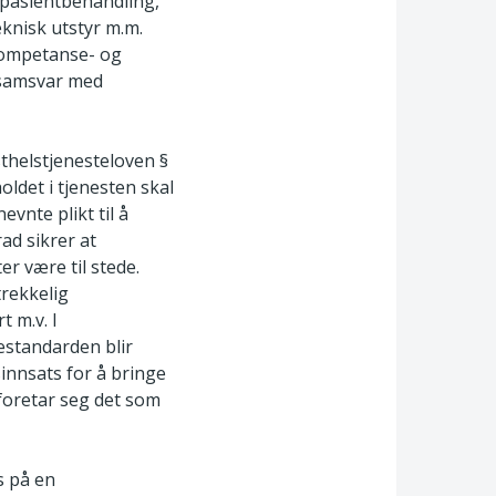
r pasientbehandling,
knisk utstyr m.m.
 kompetanse- og
 samsvar med
sthelstjenesteloven §
holdet i tjenesten skal
vnte plikt til å
ad sikrer at
er være til stede.
trekkelig
t m.v. I
estandarden blir
innsats for å bringe
 foretar seg det som
s på en