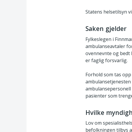
Statens helsetilsyn v
Saken gjelder
Fylkeslegen i Finnma
ambulanseavtaler fo
ovennevnte og bedt H
er faglig forsvarlig.
Forhold som tas opp 
ambulansetjenesten i
ambulansepersonell o
pasienter som trenge
Hvilke myndigh
Lov om spesialisthel
befolkningen tilbys 