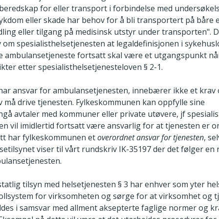
beredskap for eller transport i forbindelse med undersøkels
ykdom eller skade har behov for å bli transportert på båre 
ing eller tilgang på medisinsk utstyr under transporten". D
lov om spesialisthelsetjenesten at legaldefinisjonen i sykehus
 ambulansetjeneste fortsatt skal være et utgangspunkt når
ter etter spesialisthelsetjenesteloven § 2-1.
ar ansvar for ambulansetjenesten, innebærer ikke et krav
 må drive tjenesten. Fylkeskommunen kan oppfylle sine
nngå avtaler med kommuner eller private utøvere, jf spesiali
 vil imidlertid fortsatt være ansvarlig for at tjenesten er 
 sett har fylkeskommunen et
overordnet ansvar for tjenesten
, se
setilsynet viser til vårt rundskriv IK-35197 der det følger en
ulansetjenesten.
tatlig tilsyn med helsetjenesten § 3 har enhver som yter helse
ollsystem for virksomheten og sørge for at virksomhet og t
ldes i samsvar med allment aksepterte faglige normer og kr