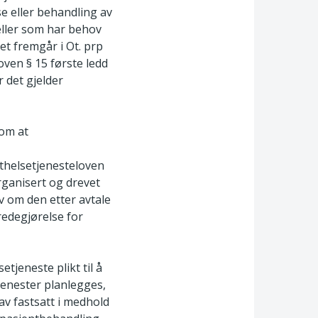
e eller behandling av
eller som har behov
et fremgår i Ot. prp
loven § 15 første ledd
 det gjelder
 om at
sthelsetjenesteloven
organisert og drevet
lv om den etter avtale
 redegjørelse for
tjeneste plikt til å
jenester planlegges,
av fastsatt i medhold