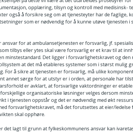
t. Eksempel på dette vil være at det utarbeides prosedyrer fo
umentasjon, opplæring, tilsyn og kontroll med medisinsk- te
er også å forsikre seg om at tjenesteyter har de faglige,
tsetninger som er nødvendig for å kunne utøve tjenesten i
nsvar for at ambulansetjenesten er forsvarlig, jf. spesiali
som tilbys eller ytes skal være forsvarlig er et krav til at inn
 minstestandard. Det ligger i forsvarlighetskravet og den ne
ollsystem at det må etableres systemer som i størst mulig gr
ig. For å sikre at tjenesten er forsvarlig, må ulike komponent
nt annet sørge for at utstyr er i orden, at personale har tils
sforhold er avklart, at forsvarlige vaktordninger er etabler
orskjellige organisatoriske løsninger velges dersom minst
ikt i tjenesten oppstår og det er nødvendig med økt ressurs
ed forsvarlighetskravet, må det forutsettes at eier/ledelse
svikten skal opphøre.
 er det lagt til grunn at fylkeskommunens ansvar kan ivareta