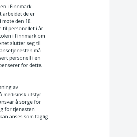
ten i Finnmark
t arbeidet de er
i møte den 18.
il personellet i år
kolen i Finnmark om
net slutter seg til
lansetjenesten må
ert personell i en
enserer for dette.
nning av
å medisinsk utstyr
ansvar å sørge for
 for tjenesten
 kan anses som faglig