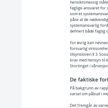
hensiktsmessig måte
faglige ansvaret for
som et systemansvar
påse at de nødvendi
systemansvarlig forde
definert både faglig 
For øvrig kan nevnes
forsvarlig virksomhet
tilsynsloven § 3. Sos
krav med hensyn til 
Stortinget i vårsesjo
De faktiske fo
På bakgrunn av rappo
varsel om påbud i me
Det fremgår av varsel