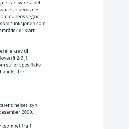
ne kan ivareta det
ansvar kan benevnes
keskommunens vegne
ersom funksjonen som
sområder er klart
elle krav til
oven § 2-3 jf.
m stiller spesifikke
handles for
atens helsetilsyn
. desember 2000.
irksomhet fra 1.