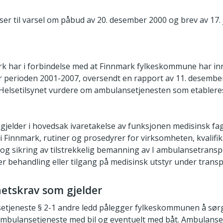
iser til varsel om påbud av 20. desember 2000 og brev av 17.
rk har i forbindelse med at Finnmark fylkeskommune har in
r perioden 2001-2007, oversendt en rapport av 11. desemb
elsetilsynet vurdere om ambulansetjenesten som etableres 
gjelder i hovedsak ivaretakelse av funksjonen medisinsk fag
 Finnmark, rutiner og prosedyrer for virksomheten, kvalifik
g sikring av tilstrekkelig bemanning av I ambulansetranspo
r behandling eller tilgang på medisinsk utstyr under transp
etskrav som gjelder
setjeneste § 2-1 andre ledd pålegger fylkeskommunen å sørg
ambulansetjeneste med bil og eventuelt med båt. Ambulanset