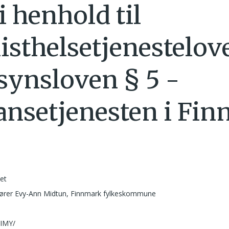
i henhold til
listhelsetjenestelov
lsynsloven § 5 -
nsetjenesten i Fi
net
fører Evy-Ann Midtun, Finnmark fylkeskommune
1
 IMY/