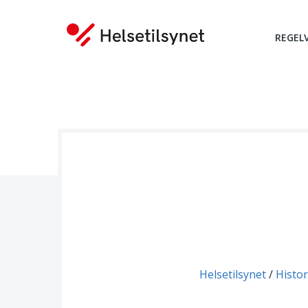
REGEL
Du er her:
Helsetilsynet
Histor