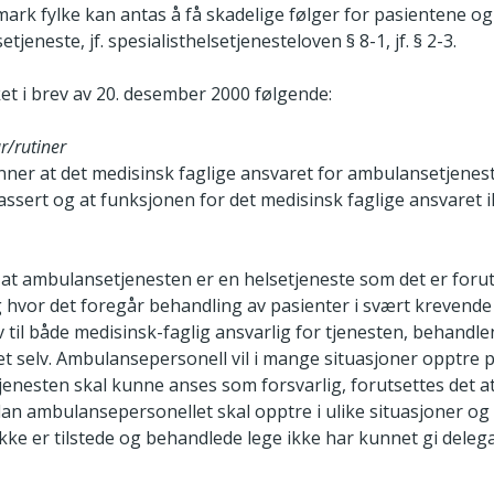
mark fylke kan antas å få skadelige følger for pasientene o
jeneste, jf. spesialisthelsetjenesteloven § 8-1, jf. § 2-3.
et i brev av 20. desember 2000 følgende:
r/rutiner
finner at det medisinsk faglige ansvaret for ambulansetjenes
assert og at funksjonen for det medisinsk faglige ansvaret ik
il at ambulansetjenesten er en helsetjeneste som det er forut
 hvor det foregår behandling av pasienter i svært krevende 
av til både medisinsk-faglig ansvarlig for tjenesten, behandl
 selv. Ambulansepersonell vil i mange situasjoner opptre 
t tjenesten skal kunne anses som forsvarlig, forutsettes det a
an ambulansepersonellet skal opptre i ulike situasjoner og
ikke er tilstede og behandlede lege ikke har kunnet gi deleg