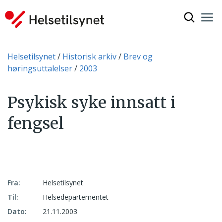
Vis søkef
Nav
Luk
Du er her:
Helsetilsynet
Historisk arkiv
Brev og
høringsuttalelser
2003
Psykisk syke innsatt i
fengsel
Fra:
Helsetilsynet
Til:
Helsedepartementet
Dato:
21.11.2003