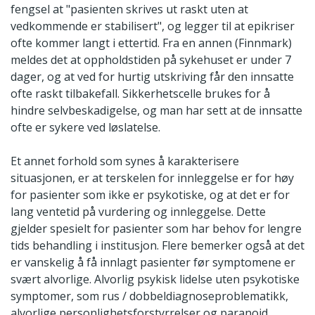
fengsel at "pasienten skrives ut raskt uten at
vedkommende er stabilisert", og legger til at epikriser
ofte kommer langt i ettertid. Fra en annen (Finnmark)
meldes det at oppholdstiden på sykehuset er under 7
dager, og at ved for hurtig utskriving får den innsatte
ofte raskt tilbakefall. Sikkerhetscelle brukes for å
hindre selvbeskadigelse, og man har sett at de innsatte
ofte er sykere ved løslatelse.
Et annet forhold som synes å karakterisere
situasjonen, er at terskelen for innleggelse er for høy
for pasienter som ikke er psykotiske, og at det er for
lang ventetid på vurdering og innleggelse. Dette
gjelder spesielt for pasienter som har behov for lengre
tids behandling i institusjon. Flere bemerker også at det
er vanskelig å få innlagt pasienter før symptomene er
svært alvorlige. Alvorlig psykisk lidelse uten psykotiske
symptomer, som rus / dobbeldiagnoseproblematikk,
alvorlige personlighetsforstyrrelser og paranoid