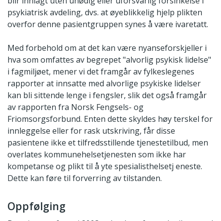
blir innlagt uten unødig eller uforsvarlig forsinkelse i
psykiatrisk avdeling, dvs. at øyeblikkelig hjelp plikten
overfor denne pasientgruppen synes å være ivaretatt.
Med forbehold om at det kan være nyanseforskjeller i
hva som omfattes av begrepet "alvorlig psykisk lidelse"
i fagmiljøet, mener vi det framgår av fylkeslegenes
rapporter at innsatte med alvorlige psykiske lidelser
kan bli sittende lenge i fengsler, slik det også framgår
av rapporten fra Norsk Fengsels- og
Friomsorgsforbund. Enten dette skyldes høy terskel for
innleggelse eller for rask utskriving, får disse
pasientene ikke et tilfredsstillende tjenestetilbud, men
overlates kommunehelsetjenesten som ikke har
kompetanse og plikt til å yte spesialisthelsetj eneste.
Dette kan føre til forverring av tilstanden.
Oppfølging