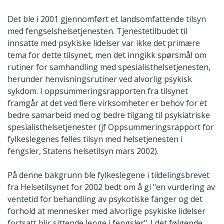
Det ble i 2001 gjennomført et landsomfattende tilsyn
med fengselshelsetjenesten. Tjenestetilbudet til
innsatte med psykiske lidelser var ikke det primære
tema for dette tilsynet, men det inngikk spørsmål om
rutiner for samhandling med spesialisthelsetjenesten,
herunder henvisningsrutiner ved alvorlig psykisk
sykdom. I oppsummeringsrapporten fra tilsynet
framgår at det ved flere virksomheter er behov for et
bedre samarbeid med og bedre tilgang til psykiatriske
spesialisthelsetjenester (jf Oppsummeringsrapport for
fylkeslegenes felles tilsyn med helsetjenesten i
fengsler, Statens helsetilsyn mars 2002).
På denne bakgrunn ble fylkeslegene i tildelingsbrevet
fra Helsetilsynet for 2002 bedt om å gi "en vurdering av
ventetid for behandling av psykotiske fanger og det
forhold at mennesker med alvorlige psykiske lidelser
fortsatt blir sittende lenge i fengsler". I det følgende