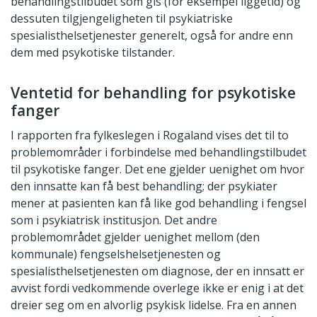
behandlingstilbudet som gis (for eksempel liggetid) og
dessuten tilgjengeligheten til psykiatriske
spesialisthelsetjenester generelt, også for andre enn
dem med psykotiske tilstander.
Ventetid for behandling for psykotiske
fanger
I rapporten fra fylkeslegen i Rogaland vises det til to
problemområder i forbindelse med behandlingstilbudet
til psykotiske fanger. Det ene gjelder uenighet om hvor
den innsatte kan få best behandling; der psykiater
mener at pasienten kan få like god behandling i fengsel
som i psykiatrisk institusjon. Det andre
problemområdet gjelder uenighet mellom (den
kommunale) fengselshelsetjenesten og
spesialisthelsetjenesten om diagnose, der en innsatt er
avvist fordi vedkommende overlege ikke er enig i at det
dreier seg om en alvorlig psykisk lidelse. Fra en annen