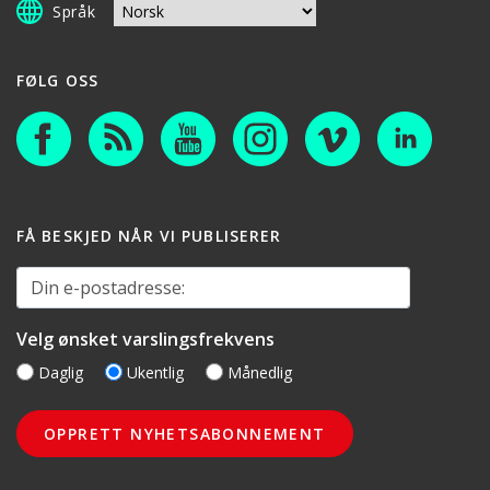
Språk
FØLG OSS
FÅ BESKJED NÅR VI PUBLISERER
Din e-postadresse:
Velg ønsket varslingsfrekvens
Daglig
Ukentlig
Månedlig