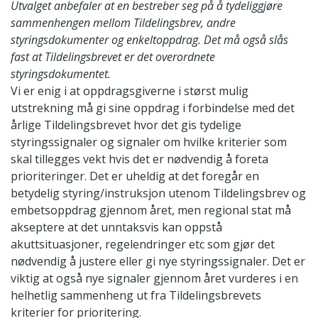
Utvalget anbefaler at en bestreber seg på å tydeliggjøre
sammenhengen mellom Tildelingsbrev, andre
styringsdokumenter og enkeltoppdrag. Det må også slås
fast at Tildelingsbrevet er det overordnete
styringsdokumentet.
Vi er enig i at oppdragsgiverne i størst mulig
utstrekning må gi sine oppdrag i forbindelse med det
årlige Tildelingsbrevet hvor det gis tydelige
styringssignaler og signaler om hvilke kriterier som
skal tillegges vekt hvis det er nødvendig å foreta
prioriteringer. Det er uheldig at det foregår en
betydelig styring/instruksjon utenom Tildelingsbrev og
embetsoppdrag gjennom året, men regional stat må
akseptere at det unntaksvis kan oppstå
akuttsituasjoner, regelendringer etc som gjør det
nødvendig å justere eller gi nye styringssignaler. Det er
viktig at også nye signaler gjennom året vurderes i en
helhetlig sammenheng ut fra Tildelingsbrevets
kriterier for prioritering.