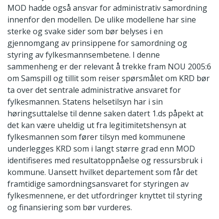
MOD hadde også ansvar for administrativ samordning
innenfor den modellen. De ulike modellene har sine
sterke og svake sider som bør belyses i en
gjennomgang av prinsippene for samordning og
styring av fylkesmannsembetene. I denne
sammenheng er der relevant å trekke fram NOU 2005:6
om Samspill og tillit som reiser spørsmålet om KRD bør
ta over det sentrale administrative ansvaret for
fylkesmannen. Statens helsetilsyn har i sin
høringsuttalelse til denne saken datert 1.ds påpekt at
det kan være uheldig ut fra legitimitetshensyn at
fylkesmannen som fører tilsyn med kommunene
underlegges KRD som i langt større grad enn MOD
identifiseres med resultatoppnåelse og ressursbruk i
kommune. Uansett hvilket departement som får det
framtidige samordningsansvaret for styringen av
fylkesmennene, er det utfordringer knyttet til styring
og finansiering som bør vurderes.