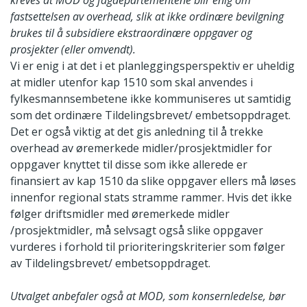
kreves at MOD og fagdepartementene blir enig om
fastsettelsen av overhead, slik at ikke ordinære bevilgning
brukes til å subsidiere ekstraordinære oppgaver og
prosjekter (eller omvendt).
Vi er enig i at det i et planleggingsperspektiv er uheldig
at midler utenfor kap 1510 som skal anvendes i
fylkesmannsembetene ikke kommuniseres ut samtidig
som det ordinære Tildelingsbrevet/ embetsoppdraget.
Det er også viktig at det gis anledning til å trekke
overhead av øremerkede midler/prosjektmidler for
oppgaver knyttet til disse som ikke allerede er
finansiert av kap 1510 da slike oppgaver ellers må løses
innenfor regional stats stramme rammer. Hvis det ikke
følger driftsmidler med øremerkede midler
/prosjektmidler, må selvsagt også slike oppgaver
vurderes i forhold til prioriteringskriterier som følger
av Tildelingsbrevet/ embetsoppdraget.
Utvalget anbefaler også at MOD, som konsernledelse, bør