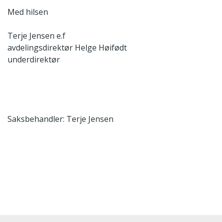
Med hilsen
Terje Jensen e.f
avdelingsdirektør
Helge Høifødt
underdirektør
Saksbehandler: Terje Jensen