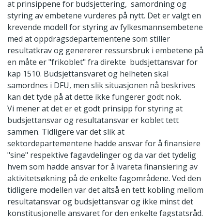
at prinsippene for budsjettering, samordning og
styring av embetene vurderes på nytt. Det er valgt en
krevende modell for styring av fylkesmannsembetene
med at oppdragsdepartementene som stiller
resultatkrav og genererer ressursbruk i embetene på
en måte er "frikoblet" fra direkte budsjettansvar for
kap 1510. Budsjettansvaret og helheten skal
samordnes i DFU, men slik situasjonen nå beskrives
kan det tyde på at dette ikke fungerer godt nok.
Vi mener at det er et godt prinsipp for styring at
budsjettansvar og resultatansvar er koblet tett
sammen. Tidligere var det slik at
sektordepartementene hadde ansvar for å finansiere
"sine" respektive fagavdelinger og da var det tydelig
hvem som hadde ansvar for å ivareta finansiering av
aktivitetsøkning på de enkelte fagområdene. Ved den
tidligere modellen var det altså en tett kobling mellom
resultatansvar og budsjettansvar og ikke minst det
konstitusjonelle ansvaret for den enkelte fagstatsråd.