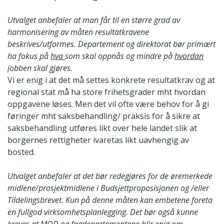
Utvalget anbefaler at man får til en større grad av
harmonisering av måten resultatkravene
beskrives/utformes. Departement og direktorat bør primært
ha fokus på
hva
som skal oppnås og mindre på
hvordan
jobben skal gjøres.
Vi er enig i at det må settes konkrete resultatkrav og at
regional stat må ha store frihetsgrader mht hvordan
oppgavene løses. Men det vil ofte være behov for å gi
føringer mht saksbehandling/ praksis for å sikre at
saksbehandling utføres likt over hele landet slik at
borgernes rettigheter ivaretas likt uavhengig av
bosted.
Utvalget anbefaler at det bør redegjøres for de øremerkede
midlene/prosjektmidlene i Budsjettproposisjonen og /eller
Tildelingsbrevet. Kun på denne måten kan embetene foreta
en fullgod virksomhetsplanlegging. Det bør også kunne