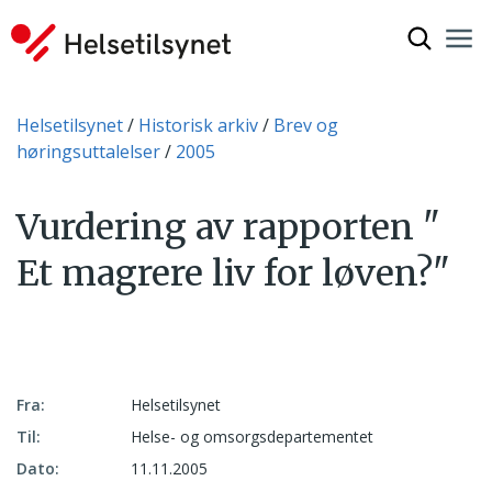
Vis søkef
Nav
Luk
Du er her:
Helsetilsynet
Historisk arkiv
Brev og
høringsuttalelser
2005
Vurdering av rapporten "
Et magrere liv for løven?"
Fra:
Helsetilsynet
Til:
Helse- og omsorgsdepartementet
Dato:
11.11.2005