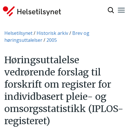
Vis søkef
Nav
Luk
Du er her:
Helsetilsynet
Historisk arkiv
Brev og
høringsuttalelser
2005
Høringsuttalelse
vedrørende forslag til
forskrift om register for
individbasert pleie- og
omsorgsstatistikk (IPLOS-
registeret)