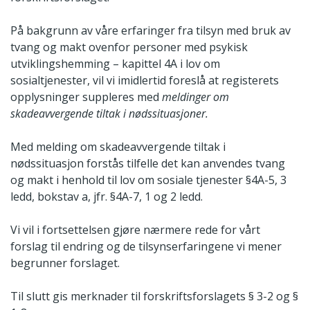
På bakgrunn av våre erfaringer fra tilsyn med bruk av
tvang og makt ovenfor personer med psykisk
utviklingshemming – kapittel 4A i lov om
sosialtjenester, vil vi imidlertid foreslå at registerets
opplysninger suppleres med
meldinger om
skadeavvergende tiltak i nødssituasjoner.
Med melding om skadeavvergende tiltak i
nødssituasjon forstås tilfelle det kan anvendes tvang
og makt i henhold til lov om sosiale tjenester §4A-5, 3
ledd, bokstav a, jfr. §4A-7, 1 og 2 ledd.
Vi vil i fortsettelsen gjøre nærmere rede for vårt
forslag til endring og de tilsynserfaringene vi mener
begrunner forslaget.
Til slutt gis merknader til forskriftsforslagets § 3-2 og §