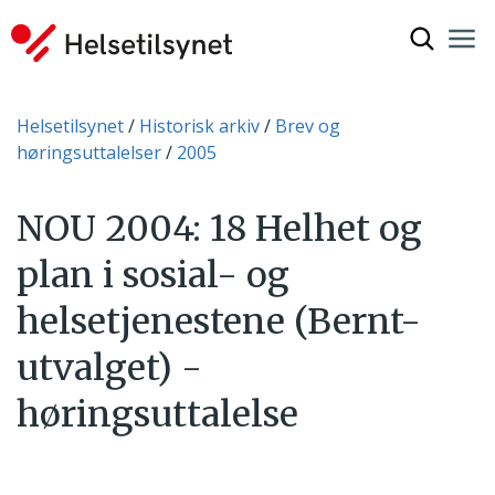
Vis søkef
Nav
Luk
Du er her:
Helsetilsynet
Historisk arkiv
Brev og
høringsuttalelser
2005
NOU 2004: 18 Helhet og
plan i sosial- og
helsetjenestene (Bernt-
utvalget) -
høringsuttalelse