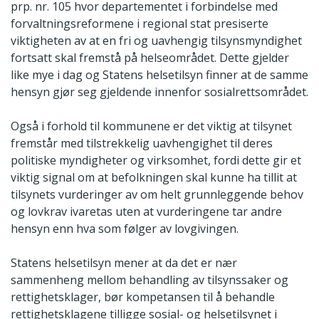
prp. nr. 105 hvor departementet i forbindelse med
forvaltningsreformene i regional stat presiserte
viktigheten av at en fri og uavhengig tilsynsmyndighet
fortsatt skal fremstå på helseområdet. Dette gjelder
like mye i dag og Statens helsetilsyn finner at de samme
hensyn gjør seg gjeldende innenfor sosialrettsområdet.
Også i forhold til kommunene er det viktig at tilsynet
fremstår med tilstrekkelig uavhengighet til deres
politiske myndigheter og virksomhet, fordi dette gir et
viktig signal om at befolkningen skal kunne ha tillit at
tilsynets vurderinger av om helt grunnleggende behov
og lovkrav ivaretas uten at vurderingene tar andre
hensyn enn hva som følger av lovgivingen.
Statens helsetilsyn mener at da det er nær
sammenheng mellom behandling av tilsynssaker og
rettighetsklager, bør kompetansen til å behandle
rettighetsklagene tilligge sosial- og helsetilsynet i