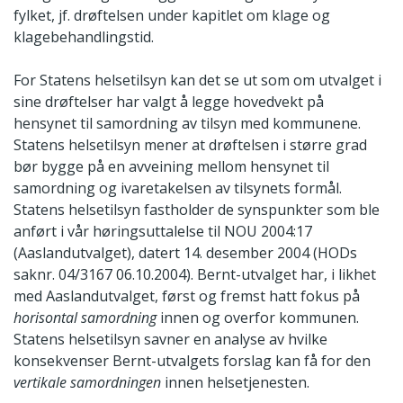
fylket, jf. drøftelsen under kapitlet om klage og
klagebehandlingstid.
For Statens helsetilsyn kan det se ut som om utvalget i
sine drøftelser har valgt å legge hovedvekt på
hensynet til samordning av tilsyn med kommunene.
Statens helsetilsyn mener at drøftelsen i større grad
bør bygge på en avveining mellom hensynet til
samordning og ivaretakelsen av tilsynets formål.
Statens helsetilsyn fastholder de synspunkter som ble
anført i vår høringsuttalelse til NOU 2004:17
(Aaslandutvalget), datert 14. desember 2004 (HODs
saknr. 04/3167 06.10.2004). Bernt-utvalget har, i likhet
med Aaslandutvalget, først og fremst hatt fokus på
horisontal samordning
innen og overfor kommunen.
Statens helsetilsyn savner en analyse av hvilke
konsekvenser Bernt-utvalgets forslag kan få for den
vertikale samordningen
innen helsetjenesten.