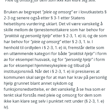
”Pleie og omsorg for dem som ikke kan klare seg selv.”
Bruken av begrepet
”pleie og omsorg”
er i lovutkastets §
2-3 og senere også etter § 3-1 etter Statens
helsetilsyns vurdering uklart. Det vil være vanskelig å
skille mellom de tjenestemottakere som har behov for
”praktisk og personlig hjelp”
etter § 2-3, 1. e) iii, og de som
har behov for
”pleie og omsorg”
etter § 2-3, 1. iv. I
henhold til ordlyden i § 2-3, 1. e) iii, fremstår dette som
en uttømmende kategori for både
”praktisk hjelp”
i form
av for eksempel husvask, og for
”personlig hjelp”
i form
av for eksempel hjemmesykepleie og tilbud på
institusjonsnivå. Når det i § 2-3, 1. e) iii presiseres at
kommunen skal sørge for at man har krav på personlig
hjelp grunnet blant annet sykdom og
funksjonsnedsettelse, er det vanskelig å se hva som er
tenkt skal forstås med pleie og omsorg for dem som
ikke kan klare seg selv i punktet rett under (§ 2-3, 1. e)
iv).