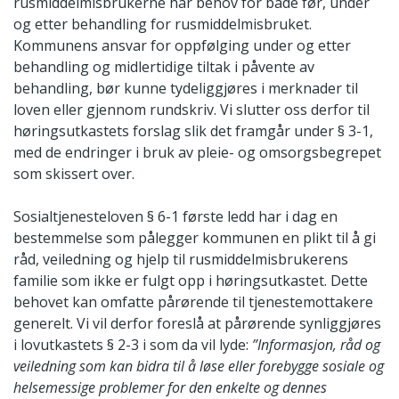
rusmiddelmisbrukerne har behov for både før, under
og etter behandling for rusmiddelmisbruket.
Kommunens ansvar for oppfølging under og etter
behandling og midlertidige tiltak i påvente av
behandling, bør kunne tydeliggjøres i merknader til
loven eller gjennom rundskriv. Vi slutter oss derfor til
høringsutkastets forslag slik det framgår under § 3-1,
med de endringer i bruk av pleie- og omsorgsbegrepet
som skissert over.
Sosialtjenesteloven § 6-1 første ledd har i dag en
bestemmelse som pålegger kommunen en plikt til å gi
råd, veiledning og hjelp til rusmiddelmisbrukerens
familie som ikke er fulgt opp i høringsutkastet. Dette
behovet kan omfatte pårørende til tjenestemottakere
generelt. Vi vil derfor foreslå at pårørende synliggjøres
i lovutkastets § 2-3 i som da vil lyde:
”Informasjon, råd og
veiledning som kan bidra til å løse eller forebygge sosiale og
helsemessige problemer for den enkelte og dennes