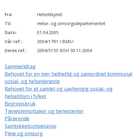
Fra:
Helsetilsynet
Til:
Helse- og omsorgsdepartementet
Dato:
01.04.2005
Vår ref.:
2004/1791 I BMS/-
Deres ref.:
2004/5135 KOH 30.11.2004
Sammendrag
Behovet for en mer helhetlig og samordnet kommunal
sosial- og helsetjeneste
Behovet for et samlet og uavhengig sosial- og
helsetilsyn i fylket
Begrepsbruk
Tjenestemottaker og tjenesteyter
Pårørende
Samtykkekompetanse
Pleie og omsorg