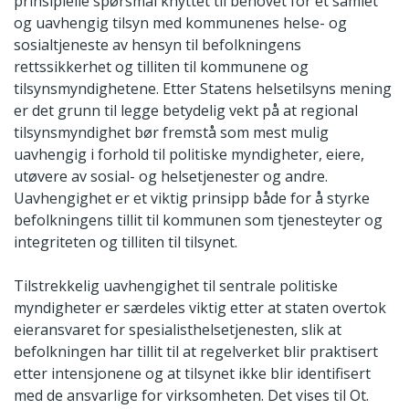
prinsipielle spørsmål knyttet til behovet for et samlet
og uavhengig tilsyn med kommunenes helse- og
sosialtjeneste av hensyn til befolkningens
rettssikkerhet og tilliten til kommunene og
tilsynsmyndighetene. Etter Statens helsetilsyns mening
er det grunn til legge betydelig vekt på at regional
tilsynsmyndighet bør fremstå som mest mulig
uavhengig i forhold til politiske myndigheter, eiere,
utøvere av sosial- og helsetjenester og andre.
Uavhengighet er et viktig prinsipp både for å styrke
befolkningens tillit til kommunen som tjenesteyter og
integriteten og tilliten til tilsynet.
Tilstrekkelig uavhengighet til sentrale politiske
myndigheter er særdeles viktig etter at staten overtok
eieransvaret for spesialisthelsetjenesten, slik at
befolkningen har tillit til at regelverket blir praktisert
etter intensjonene og at tilsynet ikke blir identifisert
med de ansvarlige for virksomheten. Det vises til Ot.