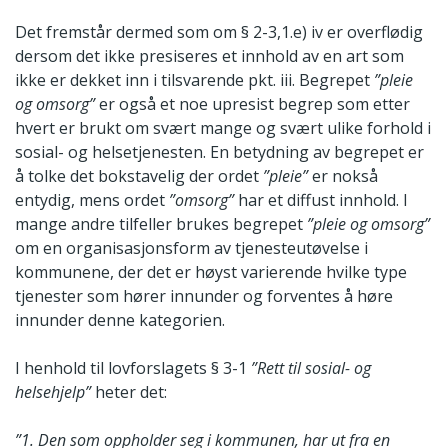
Det fremstår dermed som om § 2-3,1.e) iv er overflødig
dersom det ikke presiseres et innhold av en art som
ikke er dekket inn i tilsvarende pkt. iii. Begrepet
”pleie
og omsorg”
er også et noe upresist begrep som etter
hvert er brukt om svært mange og svært ulike forhold i
sosial- og helsetjenesten. En betydning av begrepet er
å tolke det bokstavelig der ordet
”pleie”
er nokså
entydig, mens ordet
”omsorg”
har et diffust innhold. I
mange andre tilfeller brukes begrepet
”pleie og omsorg”
om en organisasjonsform av tjenesteutøvelse i
kommunene, der det er høyst varierende hvilke type
tjenester som hører innunder og forventes å høre
innunder denne kategorien.
I henhold til lovforslagets § 3-1
”Rett til sosial- og
helsehjelp”
heter det:
”1. Den som oppholder seg i kommunen, har ut fra en