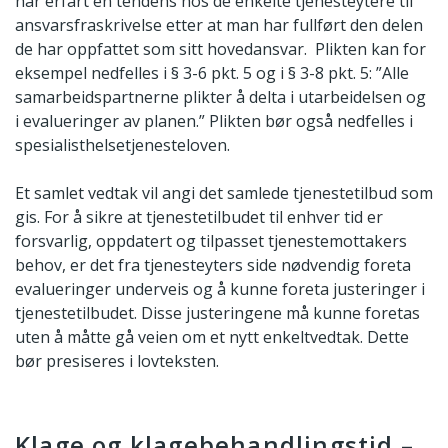
har erfart en tendens hos de enkelte tjenesteytere til
ansvarsfraskrivelse etter at man har fullført den delen
de har oppfattet som sitt hovedansvar. Plikten kan for
eksempel nedfelles i § 3-6 pkt. 5 og i § 3-8 pkt. 5: ”Alle
samarbeidspartnerne plikter å delta i utarbeidelsen og
i evalueringer av planen.” Plikten bør også nedfelles i
spesialisthelsetjenesteloven.
Et samlet vedtak vil angi det samlede tjenestetilbud som
gis. For å sikre at tjenestetilbudet til enhver tid er
forsvarlig, oppdatert og tilpasset tjenestemottakers
behov, er det fra tjenesteyters side nødvendig foreta
evalueringer underveis og å kunne foreta justeringer i
tjenestetilbudet. Disse justeringene må kunne foretas
uten å måtte gå veien om et nytt enkeltvedtak. Dette
bør presiseres i lovteksten.
Klage og klagebehandlingstid –