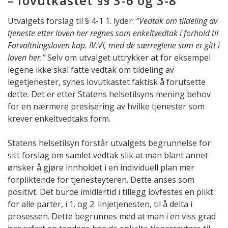
– lovutkastet §§ 3-6 og 3-8
Utvalgets forslag til § 4-1 1. lyder:
”Vedtak om tildeling av
tjeneste etter loven her regnes som enkeltvedtak i forhold til
Forvaltningsloven kap. IV.VI, med de særreglene som er gitt i
loven her.”
Selv om utvalget uttrykker at for eksempel
legene ikke skal fatte vedtak om tildeling av
legetjenester, synes lovutkastet faktisk å forutsette
dette. Det er etter Statens helsetilsyns mening behov
for en nærmere presisering av hvilke tjenester som
krever enkeltvedtaks form.
Statens helsetilsyn forstår utvalgets begrunnelse for
sitt forslag om samlet vedtak slik at man blant annet
ønsker å gjøre innholdet i en individuell plan mer
forpliktende for tjenesteyteren. Dette anses som
positivt. Det burde imidlertid i tillegg lovfestes en plikt
for alle parter, i 1. og 2. linjetjenesten, til å delta i
prosessen. Dette begrunnes med at man i en viss grad