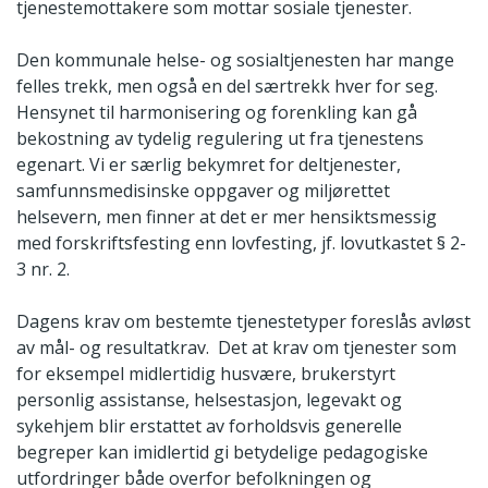
tjenestemottakere som mottar sosiale tjenester.
Den kommunale helse- og sosialtjenesten har mange
felles trekk, men også en del særtrekk hver for seg.
Hensynet til harmonisering og forenkling kan gå
bekostning av tydelig regulering ut fra tjenestens
egenart. Vi er særlig bekymret for deltjenester,
samfunnsmedisinske oppgaver og miljørettet
helsevern, men finner at det er mer hensiktsmessig
med forskriftsfesting enn lovfesting, jf. lovutkastet § 2-
3 nr. 2.
Dagens krav om bestemte tjenestetyper foreslås avløst
av mål- og resultatkrav. Det at krav om tjenester som
for eksempel midlertidig husvære, brukerstyrt
personlig assistanse, helsestasjon, legevakt og
sykehjem blir erstattet av forholdsvis generelle
begreper kan imidlertid gi betydelige pedagogiske
utfordringer både overfor befolkningen og