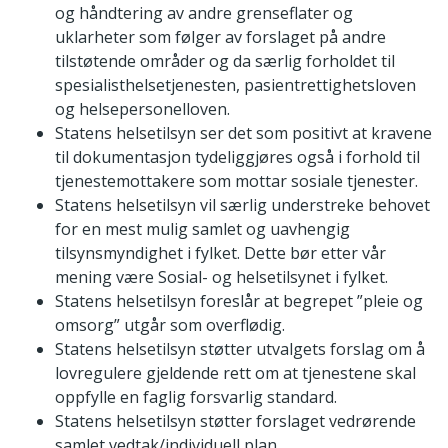
og håndtering av andre grenseflater og
uklarheter som følger av forslaget på andre
tilstøtende områder og da særlig forholdet til
spesialisthelsetjenesten, pasientrettighetsloven
og helsepersonelloven.
Statens helsetilsyn ser det som positivt at kravene
til dokumentasjon tydeliggjøres også i forhold til
tjenestemottakere som mottar sosiale tjenester.
Statens helsetilsyn vil særlig understreke behovet
for en mest mulig samlet og uavhengig
tilsynsmyndighet i fylket. Dette bør etter vår
mening være Sosial- og helsetilsynet i fylket.
Statens helsetilsyn foreslår at begrepet ”pleie og
omsorg” utgår som overflødig.
Statens helsetilsyn støtter utvalgets forslag om å
lovregulere gjeldende rett om at tjenestene skal
oppfylle en faglig forsvarlig standard.
Statens helsetilsyn støtter forslaget vedrørende
samlet vedtak/individuell plan.