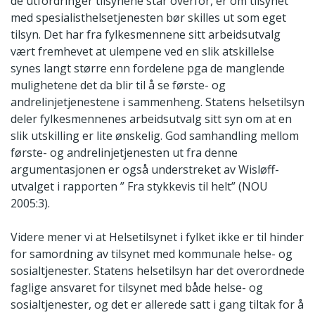
de utfordringer tilsynene står overfor, er om tilsynet
med spesialisthelsetjenesten bør skilles ut som eget
tilsyn. Det har fra fylkesmennene sitt arbeidsutvalg
vært fremhevet at ulempene ved en slik atskillelse
synes langt større enn fordelene pga de manglende
mulighetene det da blir til å se første- og
andrelinjetjenestene i sammenheng. Statens helsetilsyn
deler fylkesmennenes arbeidsutvalg sitt syn om at en
slik utskilling er lite ønskelig. God samhandling mellom
første- og andrelinjetjenesten ut fra denne
argumentasjonen er også understreket av Wisløff-
utvalget i rapporten ” Fra stykkevis til helt” (NOU
2005:3).
Videre mener vi at Helsetilsynet i fylket ikke er til hinder
for samordning av tilsynet med kommunale helse- og
sosialtjenester. Statens helsetilsyn har det overordnede
faglige ansvaret for tilsynet med både helse- og
sosialtjenester, og det er allerede satt i gang tiltak for å