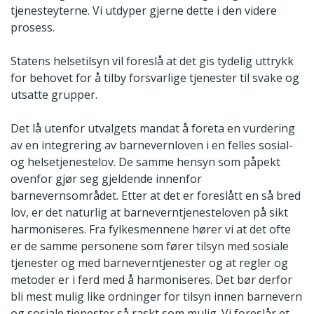
tjenesteyterne. Vi utdyper gjerne dette i den videre
prosess.
Statens helsetilsyn vil foreslå at det gis tydelig uttrykk
for behovet for å tilby forsvarlige tjenester til svake og
utsatte grupper.
Det lå utenfor utvalgets mandat å foreta en vurdering
av en integrering av barnevernloven i en felles sosial-
og helsetjenestelov. De samme hensyn som påpekt
ovenfor gjør seg gjeldende innenfor
barnevernsområdet. Etter at det er foreslått en så bred
lov, er det naturlig at barneverntjenesteloven på sikt
harmoniseres. Fra fylkesmennene hører vi at det ofte
er de samme personene som fører tilsyn med sosiale
tjenester og med barneverntjenester og at regler og
metoder er i ferd med å harmoniseres. Det bør derfor
bli mest mulig like ordninger for tilsyn innen barnevern
og sosiale tjenester så raskt som mulig. Vi foreslår et