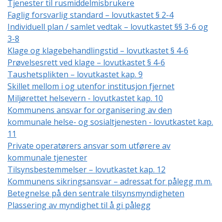
Tjenester til rusmiddelmisbrukere
Faglig forsvarlig standard – lovutkastet § 2-4
Individuell plan / samlet vedtak – lovutkastet §§ 3-6 og
3-8
Klage og klagebehandlingstid – lovutkastet § 4-6
Prøvelsesrett ved klage – lovutkastet § 4-6
Taushetsplikten – lovutkastet kap. 9
Skillet mellom i og utenfor institusjon fjernet
Miljørettet helsevern - lovutkastet kap. 10
Kommunens ansvar for organisering av den
kommunale helse- og sosialtjenesten - lovutkastet kap.
11
Private operatørers ansvar som utførere av
kommunale tjenester
Tilsynsbestemmelser – lovutkastet kap. 12
Kommunens sikringsansvar – adressat for pålegg m.m.
Betegnelse på den sentrale tilsynsmyndigheten
Plassering av myndighet til å gi pålegg