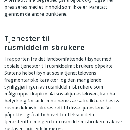
Alternativt må begrepet
”pleie og omsorg”
også her
presiseres med et innhold som ikke er ivaretatt
gjennom de andre punktene.
Tjenester til
rusmiddelmisbrukere
I rapporten fra det landsomfattende tilsynet med
sosiale tjenester til rusmiddelmisbrukere påpekte
Statens helsetilsyn at sosialtjenestelovens
fragmentariske karakter, og den manglende
synliggjøringen av rusmiddelmisbrukere som
målgruppe i kapittel 4 i sosialtjenesteloven, kan ha
betydning for at kommunenes ansatte ikke er bevisst
rusmiddelmisbrukeres rett til disse tjenestene. Vi
påpekte også at behovet for fleksibilitet i
tjenesteutformingen for rusmiddelmisbrukere i aktive
rusfaser, bør tydeliggjøres.