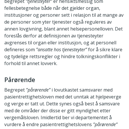
begrepet
”tjenesteyter”
er hensiktsmessig som
fellesbetegnelse både når det gjelder organ,
institusjoner og personer sett i relasjon til at mange av
de personer som yter tjenester også reguleres av
annen lovgivning, blant annet helsepersonelloven. Det
foreslås derfor at definisjonen av tjenesteyter
avgrenses til organ eller institusjon, og at personell
defineres som
”ansatte hos tjenesteyter”
for å sikre klare
og tydelige rettsregler og hindre tolkningskonflikter i
forhold til annet lovverk.
Pårørende
Begrepet
”pårørende”
i lovutkastet samsvarer med
pasientrettighetsloven med det unntak at hjelpeverge
og verge er tatt ut. Dette synes også best å samsvare
med de områder der disse er gitt myndighet etter
vergemålsloven. Imidlertid ber vi departementet å
vurdere å endre pasientrettighetslovens
”pårørende”