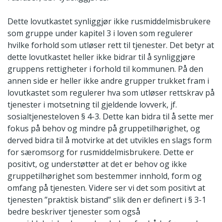
Dette lovutkastet synliggjør ikke rusmiddelmisbrukere
som gruppe under kapitel 3 i loven som regulerer
hvilke forhold som utløser rett til tjenester. Det betyr at
dette lovutkastet heller ikke bidrar til å synliggjøre
gruppens rettigheter i forhold til kommunen. På den
annen side er heller ikke andre grupper trukket fram i
lovutkastet som regulerer hva som utløser rettskrav på
tjenester i motsetning til gjeldende lovverk, jf.
sosialtjenesteloven § 4-3. Dette kan bidra til å sette mer
fokus på behov og mindre på gruppetilhørighet, og
derved bidra til å motvirke at det utvikles en slags form
for særomsorg for rusmiddelmisbrukere. Dette er
positivt, og understøtter at det er behov og ikke
gruppetilhørighet som bestemmer innhold, form og
omfang på tjenesten. Videre ser vi det som positivt at
tjenesten ”praktisk bistand” slik den er definert i § 3-1
bedre beskriver tjenester som også