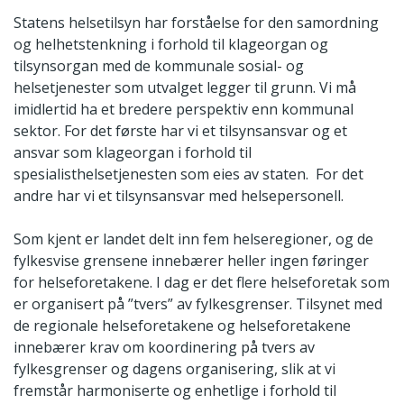
Statens helsetilsyn har forståelse for den samordning
og helhetstenkning i forhold til klageorgan og
tilsynsorgan med de kommunale sosial- og
helsetjenester som utvalget legger til grunn. Vi må
imidlertid ha et bredere perspektiv enn kommunal
sektor. For det første har vi et tilsynsansvar og et
ansvar som klageorgan i forhold til
spesialisthelsetjenesten som eies av staten. For det
andre har vi et tilsynsansvar med helsepersonell.
Som kjent er landet delt inn fem helseregioner, og de
fylkesvise grensene innebærer heller ingen føringer
for helseforetakene. I dag er det flere helseforetak som
er organisert på ”tvers” av fylkesgrenser. Tilsynet med
de regionale helseforetakene og helseforetakene
innebærer krav om koordinering på tvers av
fylkesgrenser og dagens organisering, slik at vi
fremstår harmoniserte og enhetlige i forhold til