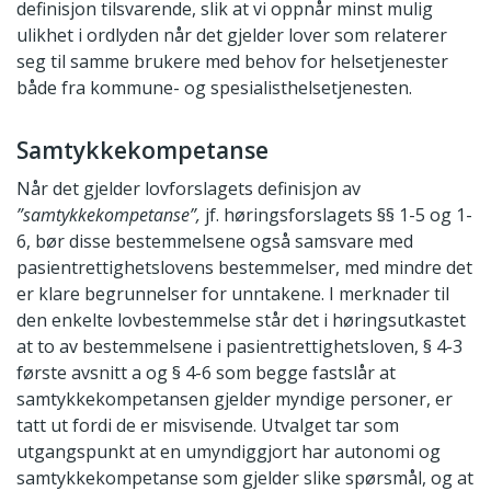
definisjon tilsvarende, slik at vi oppnår minst mulig
ulikhet i ordlyden når det gjelder lover som relaterer
seg til samme brukere med behov for helsetjenester
både fra kommune- og spesialisthelsetjenesten.
Samtykkekompetanse
Når det gjelder lovforslagets definisjon av
”samtykkekompetanse”,
jf. høringsforslagets §§ 1-5 og 1-
6, bør disse bestemmelsene også samsvare med
pasientrettighetslovens bestemmelser, med mindre det
er klare begrunnelser for unntakene. I merknader til
den enkelte lovbestemmelse står det i høringsutkastet
at to av bestemmelsene i pasientrettighetsloven, § 4-3
første avsnitt a og § 4-6 som begge fastslår at
samtykkekompetansen gjelder myndige personer, er
tatt ut fordi de er misvisende. Utvalget tar som
utgangspunkt at en umyndiggjort har autonomi og
samtykkekompetanse som gjelder slike spørsmål, og at