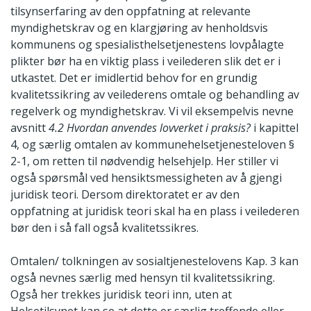
tilsynserfaring av den oppfatning at relevante
myndighetskrav og en klargjøring av henholdsvis
kommunens og spesialisthelsetjenestens lovpålagte
plikter bør ha en viktig plass i veilederen slik det er i
utkastet. Det er imidlertid behov for en grundig
kvalitetssikring av veilederens omtale og behandling av
regelverk og myndighetskrav. Vi vil eksempelvis nevne
avsnitt
4.2 Hvordan anvendes lovverket i praksis?
i kapittel
4, og særlig omtalen av kommunehelsetjenesteloven §
2-1, om retten til nødvendig helsehjelp. Her stiller vi
også spørsmål ved hensiktsmessigheten av å gjengi
juridisk teori. Dersom direktoratet er av den
oppfatning at juridisk teori skal ha en plass i veilederen
bør den i så fall også kvalitetssikres.
Omtalen/ tolkningen av sosialtjenestelovens Kap. 3 kan
også nevnes særlig med hensyn til kvalitetssikring.
Også her trekkes juridisk teori inn, uten at