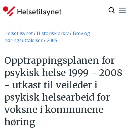
Vis søkef
Nav
Luk
Du er her:
Helsetilsynet
Historisk arkiv
Brev og
høringsuttalelser
2005
Opptrappingsplanen for
psykisk helse 1999 - 2008
- utkast til veileder i
psykisk helsearbeid for
voksne i kommunene -
høring