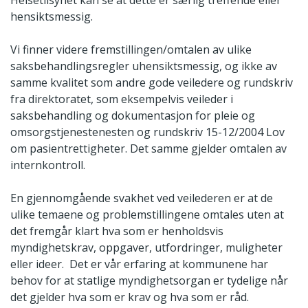
Helsetilsynet kan se at dette er særlig treffende eller
hensiktsmessig.
Vi finner videre fremstillingen/omtalen av ulike
saksbehandlingsregler uhensiktsmessig, og ikke av
samme kvalitet som andre gode veiledere og rundskriv
fra direktoratet, som eksempelvis veileder i
saksbehandling og dokumentasjon for pleie og
omsorgstjenestenesten og rundskriv 15-12/2004 Lov
om pasientrettigheter. Det samme gjelder omtalen av
internkontroll.
En gjennomgående svakhet ved veilederen er at de
ulike temaene og problemstillingene omtales uten at
det fremgår klart hva som er henholdsvis
myndighetskrav, oppgaver, utfordringer, muligheter
eller ideer. Det er vår erfaring at kommunene har
behov for at statlige myndighetsorgan er tydelige når
det gjelder hva som er krav og hva som er råd.