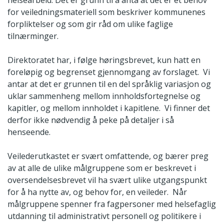
helsearbeid. Det er grunn til å anta at det er et behov
for veiledningsmateriell som beskriver kommunenes
forpliktelser og som gir råd om ulike faglige
tilnærminger.
Direktoratet har, i følge høringsbrevet, kun hatt en
foreløpig og begrenset gjennomgang av forslaget. Vi
antar at det er grunnen til en del språklig variasjon og
uklar sammenheng mellom innholdsfortegnelse og
kapitler, og mellom innholdet i kapitlene. Vi finner det
derfor ikke nødvendig å peke på detaljer i så
henseende.
Veilederutkastet er svært omfattende, og bærer preg
av at alle de ulike målgruppene som er beskrevet i
oversendelsesbrevet vil ha svært ulike utgangspunkt
for å ha nytte av, og behov for, en veileder. Når
målgruppene spenner fra fagpersoner med helsefaglig
utdanning til administrativt personell og politikere i