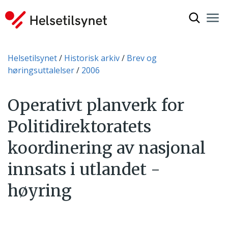
Vis søkef
Nav
Luk
Du er her:
Helsetilsynet
Historisk arkiv
Brev og
høringsuttalelser
2006
Operativt planverk for
Politidirektoratets
koordinering av nasjonal
innsats i utlandet -
høyring