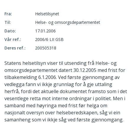
Fra:
Helsetilsynet
Til:
Helse- og omsorgsdepartementet
Dato:
17.01.2006
Vår ref.:
2006/6 LII GSB
Deres ref.:
200505318
Statens helsetilsyn viser til utsending frå Helse- og
omsorgsdepartementet datert 30.12.2005 med frist for
tilbakemelding 6.1.2006. Ved første gjennomgang av
vedlegga fann vi ikkje grunnlag for å gje uttaling
herfrå, fordi det aktuelle dokumentet framsto som i det
vesentlege retta mot interne ordningar i politiet. Men i
samband med høyringa med frist før helga om
nasjonalt oversyn over helseberedskapen, såg vi ein
samanheng som vi ikkje såg ved første gjennomgang.