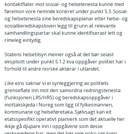
kontaktflater mot sosial- og helsetenesta kunne med
føremon vore nemnde konkret under punkt 5.3. Sosial-
og helsetenesta sine beredskapsplanar etter helse- og
sosialberedskapsloven legg til grunn at relevante
samhandlingspartar skal kunne identifiserast lett og
rimeleg eintydig.
Statens helsetilsyn meiner også at det bør seiast
eksplisitt under punkt 5.1.2 kva oppgåver politiet har i
forhold til andre norske aktørar i utlandet.
Like eins saknar vi ei synleggjering av politiets
grenseflate inn mot den samordna redningstenesta
(funksjonen LRS/HRS) og beredskapsoppgåver i
mottakskjeda i Noreg som ligg til fylkesmannen,
kommunane og helseføretaka. Sjølvsagt kan eit
etatsspesifikt operativt planverk som det aktuelle her
ikkje gå djupare inn i oppgåvene som desse
verksemdene har, men det bør seie noko om kven