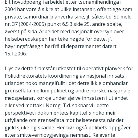
Eit hovudpoeng i arbeidet etter tsunamihendinga i
2004 har vore å sikre at ulike instansar, offentlege som
private, samordnar planverka sine, jf. såleis t.d. St. meld.
nr. 37 (2004-2005) punkt 6.5.3 side 25, andre spalte,
øverst på sida. Arbeidet med nasjonalt oversyn over
helseberedskapen har teke høgde for dette, jf.
høyringsfråsegn herfrå til departementet datert
15.1.2006.
I lys av dette framstår utkastet til operativt planverk for
Politidirektoratets koordinering av nasjonal innsats i
utlandet noko mangelfullt i det dette ikkje omhandlar
grenseflata mellom politiet og andre norske nasjonale
medspelarar, korkje under sjølve innsatsen i utlandet
eller ved mottak i Noreg. T.d. saknar vi i dette
perspektivet i dokumentets kapittel 5 noko meir
utfyllande om grenseflata mot helsetenesta når det
gjeld sjuke og skadde. Her bør også politiets oppgåver
etter smittevernlovgjevinga nemnast. Relevante