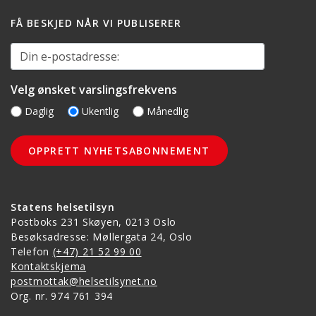
FÅ BESKJED NÅR VI PUBLISERER
Din e-postadresse:
Velg ønsket varslingsfrekvens
Daglig
Ukentlig
Månedlig
Statens helsetilsyn
Postboks 231 Skøyen, 0213 Oslo
Besøksadresse: Møllergata 24, Oslo
Telefon
(+47) 21 52 99 00
Kontaktskjema
postmottak@helsetilsynet.no
Org. nr. 974 761 394