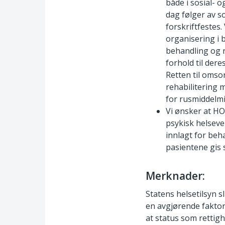
både i sosial- 
dag følger av s
forskriftfestes.
organisering i 
behandling og r
forhold til dere
Retten til omso
rehabilitering m
for rusmiddelm
Vi ønsker at HO
psykisk helsev
innlagt for beh
pasientene gis 
Merknader:
Statens helsetilsyn s
en avgjørende faktor
at status som rettigh