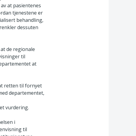
g av at pasientenes
ordan tjenestene er
ialisert behandling,
orenkler dessuten
 at de regionale
sninger til
departementet at
t retten til fornyet
t med departementet,
et vurdering.
elsen i
envisning til