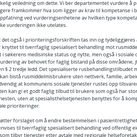
ekkelig veiledning om dette. Vi ber departementet vurdere å 
eligere framkommer hva som ligger av krav til kompetanse i b
s oppfatning ved vurderingsenhetene av hvilken type kompet
ke vurderingen ikke utelates.
at det også i prioriteringsforskriften tas inn og tydeliggjøres
 knyttet til tverrfaglig spesialisert behandling mot rusmidd
i søkerens medisinske status og nytte, men også i sosiale 
urdering av behovet for faglig bistand på disse områdene, jf
en § 2 tredje ledd. Det spesialiserte rusbehandlingstilbudet 
kan bistå rusmiddelmisbrukere uten nettverk, familie, arbeid
dvendig at kommunens sosiale tjenester rustes opp tilsvaren
ten kan gi et godt faglig tilbud til brukere som også har st
esten, uten at spesialisthelsetjenesten benyttes for å kom
 prioriteringer.
tøtter forslaget om å endre bestemmelsen i pasientrettighets
vises til tverrfaglig spesialisert behandling ved offentlig ei
 som tilbyr tjenester etter avtale med regionale helseforetak,