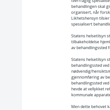
tverrfaglig spesiali
behandlingen skal gi
organisert, når forsk
Likhetshensyn tilsier 
spesialisert behandl
Statens helsetilsyn s
tilbakeholdelse hjemle
av behandlingssted f
Statens helsetilsyn st
behandlingssted ved 
nødvendig/hensiktsme
gjennomføring av beh
behandlingssted ved 
hevde at vellykket re
kommunale apparate
Men dette behovet k