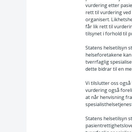
vurdering etter pasie
rett til vurdering v
organisert. Likhetshe
får lik rett til vur
tilsynet i forhold ti
Statens helsetilsyn s
helseforetakene kan 
tverrfaglig spesiali
dette bidrar til en m
Vi tilslutter oss også
vurdering også foreli
at når henvisning fra
spesialisthelsetjenes
Statens helsetilsyn 
pasientrettighetslove