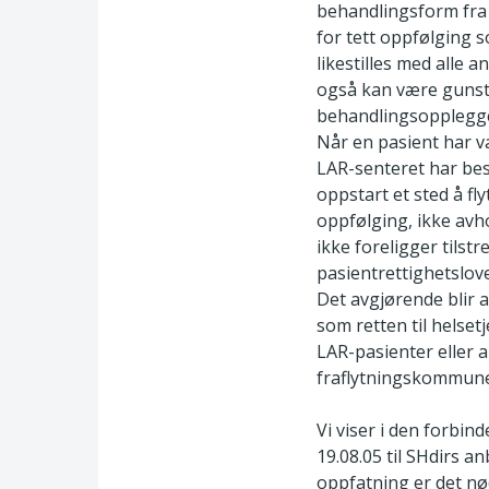
behandlingsform fra 
for tett oppfølging s
likestilles med alle a
også kan være gunstig
behandlingsopplegget 
Når en pasient har v
LAR-senteret har bes
oppstart et sted å fly
oppfølging, ikke avh
ikke foreligger tilst
pasientrettighetslove
Det avgjørende blir 
som retten til helset
LAR-pasienter eller 
fraflytningskommun
Vi viser i den forbin
19.08.05 til SHdirs a
oppfatning er det nø