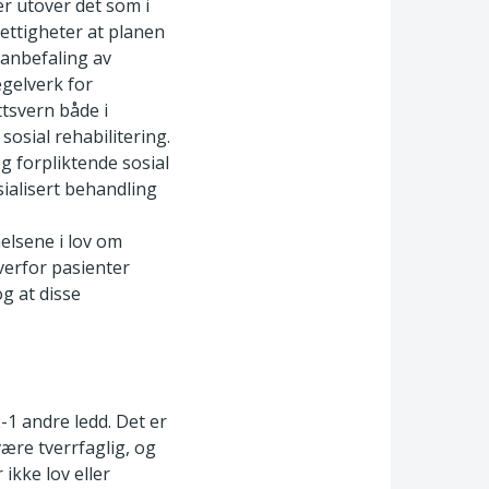
er utover det som i
rettigheter at planen
s anbefaling av
egelverk for
tsvern både i
 sosial rehabilitering.
g forpliktende sosial
esialisert behandling
elsene i lov om
erfor pasienter
g at disse
-1 andre ledd. Det er
ære tverrfaglig, og
ikke lov eller