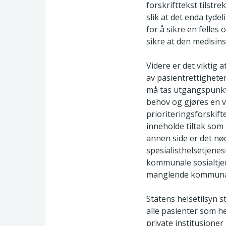
forskrifttekst tilstr
slik at det enda tyd
for å sikre en felle
sikre at den medisins
Videre er det viktig 
av pasientrettigheter
må tas utgangspunkt 
behov og gjøres en v
prioriteringsforskift
inneholde tiltak som 
annen side er det nø
spesialisthelsetjenes
kommunale sosialtjen
manglende kommunale
Statens helsetilsyn s
alle pasienter som hen
private institusjoner