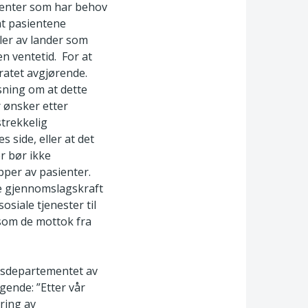
ienter som har behov
at pasientene
deler av lander som
en ventetid. For at
ratet avgjørende.
sning om at dette
 ønsker etter
lstrekkelig
side, eller at det
er bør ikke
pper av pasienter.
me gjennomslagskraft
osiale tjenester til
 som de mottok fra
rgsdepartementet av
lgende: ”Etter vår
ring av