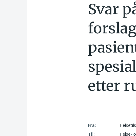
Svar p
forslag
pasien
spesia
etter 
Fra:
Helsetil
Til:
Helse- 