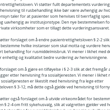
ntrettighetsloven. Vi støtter fullt departementets vurderin
ed henvisning til rusbehandling ikke bør være avhengig av hv
nsyn taler for at pasienter som henvises til tverrfaglig spes
dering uavhengig av institusjonstype. Den nye bestemmelsen f
l private virksomheter som er tillagt dette vurderingsansvaret.
tøtter forslaget om å endre pasientrettighetsloven § 2-2 slik
bestemme hvilke instanser som skal motta og vurdere henvi
sert behandling for rusmiddelmisbruk. Vi mener i likhet med 
er enhetlig og kvalitativt bedre vurdering av henvisningene.
 forslaget om å gjøre en tilføyelse i § 2-3 slik at det fremgår a
gger etter henvisning fra sosialtjenesten. Vi mener i likhe
 sosialtjenesten er likestilt med henvisning fra lege etter
teloven § 3-12, må dette også gjelde ved henvisning til forny
støtter også forslaget om å utvide virkeområdet for bestemm
n § 2-4 om fritt sykehusvalg, slik at valgretten gjelder ved h