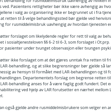
sert behandling for rusmiddelmisbruk uavhengig av hvilken i
s ved. Pasientens rettigheter bør ikke være avhengig av hvo
jellene i valg av organisering ikke er begrunnet ut i fra tjen
at retten til å velge behandlingssted bør gjelde ved henvisnin
ing for rusmiddelmisbruk uavhengig av hvordan tjenesten er
tøtter forslaget om likelydende regler for rett til valg av be
t i sosialtjenesteloven §§ 6-2 til 6-3, som forslaget i Ot.prp. 
or pasienter under tvunget observasjon eller tvungen psyki
øtter ikke forslaget om at det gjøres unntak fra retten til fri
LAR-behandling, og at slike begrensninger bør gjelde så lan
ssig av hensyn til formålet med LAR-behandlingen og til fo
andlingen. Departementets forslag om begrense retten til f
LAR-behandling anses for å være faglig godt fundert. Det e
habilitering ved hjelp av LAR forutsetter en nærhet mellom L
t.
an også gjelde andre rusmiddelmisbrukere som velger en 