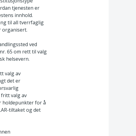
nstitusjonstype
rdan tjenesten er
estens innhold.
g til all tverrfaglig
 organisert.
handlingssted ved
nr. 65 om rett til valg
sk helsevern.
tt valg av
gt det er
rsvarlig
ritt valg av
r holdepunkter for å
AR-tiltaket og det
annen