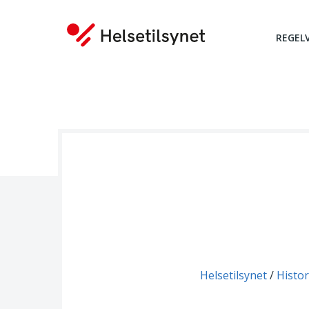
REGEL
Du er her:
Helsetilsynet
Histor