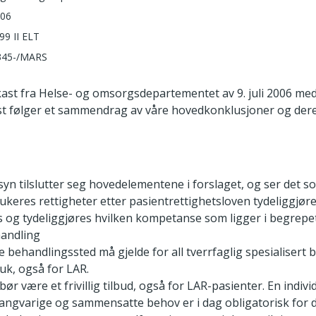
006
99 II ELT
345-/MARS
tkast fra Helse- og omsorgsdepartementet av 9. juli 2006 med
t følger et sammendrag av våre hovedkonklusjoner og dere
syn tilslutter seg hovedelementene i forslaget, og ser det so
keres rettigheter etter pasientrettighetsloven tydeliggjøres
 og tydeliggjøres hvilken kompetanse som ligger i begrepet
handling
ge behandlingssted må gjelde for all tverrfaglig spesialisert
uk, også for LAR.
 bør være et frivillig tilbud, også for LAR-pasienter. En indivi
langvarige og sammensatte behov er i dag obligatorisk for