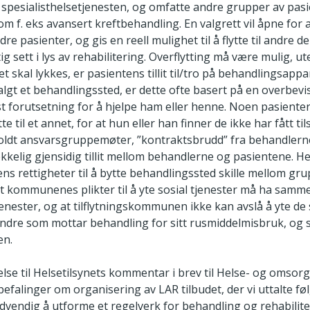
spesialisthelsetjenesten, og omfatte andre grupper av pas
om f. eks avansert kreftbehandling. En valgrett vil åpne for 
ndre pasienter, og gis en reell mulighet til å flytte til andre 
 sett i lys av rehabilitering. Overflytting må være mulig, ut
skal lykkes, er pasientens tillit til/tro på behandlingsappa
algt et behandlingssted, er dette ofte basert på en overbevi
t forutsetning for å hjelpe ham eller henne. Noen pasienter
tte til et annet, for at hun eller han finner de ikke har fått ti
oldt ansvarsgruppemøter, ”kontraktsbrudd” fra behandlernes 
rekkelig gjensidig tillit mellom behandlerne og pasientene. H
ns rettigheter til å bytte behandlingssted skille mellom gru
at kommunenes plikter til å yte sosial tjenester må ha sam
jenester, og at tilflytningskommunen ikke kan avslå å yte de s
andre som mottar behandling for sitt rusmiddelmisbruk, og
en.
delse til Helsetilsynets kommentar i brev til Helse- og omso
nbefalinger om organisering av LAR tilbudet, der vi uttalte fø
dvendig å utforme et regelverk for behandling og rehabilite