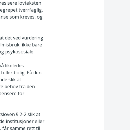
presisere lovteksten
egrepet tverrfaglig,
anse som kreves, og
 at det ved vurdering
elmisbruk, ikke bare
og psykososiale
.
må likeledes
 eller bolig. På den
de slik at
ore behov fra den
pensere for
loven § 2-2 slik at
de institusjoner eller
 får samme rett til