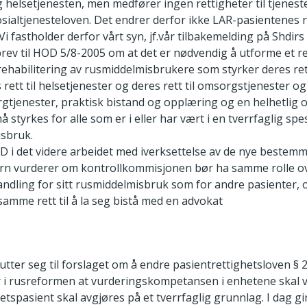
og helsetjenesten, men medfører ingen rettigheter til tjenest
osialtjenesteloven. Det endrer derfor ikke LAR-pasientenes 
 Vi fastholder derfor vårt syn, jf.vår tilbakemelding på Shdir
brev til HOD 5/8-2005 om at det er nødvendig å utforme et r
ehabilitering av rusmiddelmisbrukere som styrker deres ret
s rett til helsetjenester og deres rett til omsorgstjenester og
rgtjenester, praktisk bistand og opplæring og en helhetlig o
å styrkes for alle som er i eller har vært i en tverrfaglig sp
isbruk.
D i det videre arbeidet med iverksettelse av de nye bestemm
ern vurderer om kontrollkommisjonen bør ha samme rolle ov
andling for sitt rusmiddelmisbruk som for andre pasienter, o
samme rett til å la seg bistå med en advokat
lutter seg til forslaget om å endre pasientrettighetsloven § 2
 i rusreformen at vurderingskompetansen i enhetene skal v
etspasient skal avgjøres på et tverrfaglig grunnlag. I dag gir 