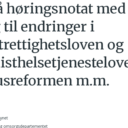
å høringsnotat med
 til endringer i
trettighetsloven og
listhelsetjenestelov
rusreformen m.m.
synet
og omsorgsdepartementet