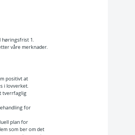
 høringsfrist 1.
tter våre merknader.
m positivt at
 i lovverket.
 tverrfaglig
 behandling for
duell plan for
 dem som ber om det