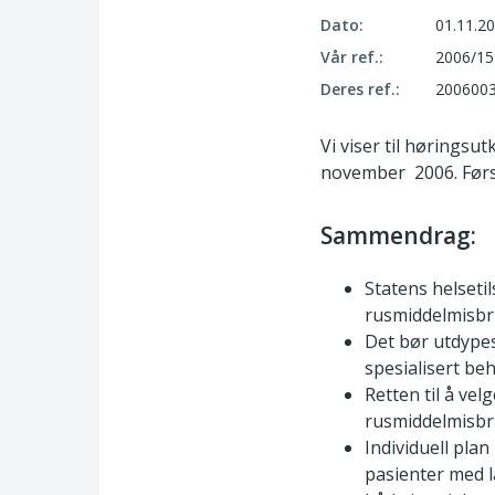
Dato:
01.11.2
Vår ref.:
2006/15
Deres ref.:
200600
Vi viser til høringsu
november 2006. Førs
Sammendrag:
Statens helsetil
rusmiddelmisbru
Det bør utdypes
spesialisert be
Retten til å vel
rusmiddelmisbr
Individuell plan
pasienter med 