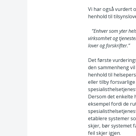
Vi har også vurdert 
henhold til tilsynslov
”Enhver som yter helse
virksomhet og tjenester
lover og forskrifter.”
Det første vurderings
den sammenheng vil vi
henhold til helseper
eller tilby forsvarli
spesialisthelsetjene
Dersom det enkelte h
eksempel fordi de rut
spesialisthelsetjenes
etablere systemer som
skjer, bør systemet 
feil skjer igjen.