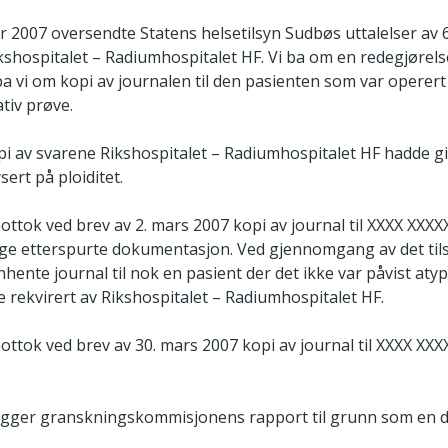
ar 2007 oversendte Statens helsetilsyn Sudbøs uttalelser av
ikshospitalet – Radiumhospitalet HF. Vi ba om en redegjørelse
g ba vi om kopi av journalen til den pasienten som var operer
tiv prøve.
i av svarene Rikshospitalet – Radiumhospitalet HF hadde gitt
ert på ploiditet.
ottok ved brev av 2. mars 2007 kopi av journal til XXXX XXX
ge etterspurte dokumentasjon. Ved gjennomgang av det tils
nhente journal til nok en pasient der det ikke var påvist atyp
e rekvirert av Rikshospitalet – Radiumhospitalet HF.
ottok ved brev av 30. mars 2007 kopi av journal til XXXX XX
legger granskningskommisjonens rapport til grunn som en d