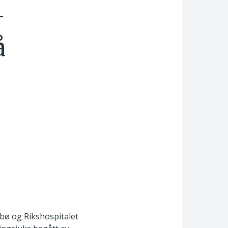
–
å
dbø og Rikshospitalet