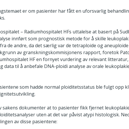
ngstemaet er om pasienter har fått en uforsvarlig behandl
ks.
ospitalet – Radiumhospitalet HFs uttalelse at basert på Sud
nalyse innført som prognostisk metode for å skille leukopla
fra de andre, da det særlig var de tetraploide og aneuploid
akgrunn av granskningskommisjonens rapport, foretok Pato
umhospitalet HF en fornyet vurdering av relevant litteratur, 
lig data til å anbefale DNA-ploidi analyse av orale leukoplaki
sientene som hadde normal ploiditetsstatus ble fulgt opp k
ignitetsutvikling.
v sakens dokumenter at to pasienter fikk fjernet leukoplak
loiditetsanalyser uten at det var påvist atypi histologisk. N
ingen av disse pasientene: