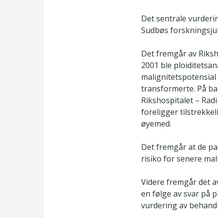
Det sentrale vurderi
Sudbøs forskningsju
Det fremgår av Riksh
2001 ble ploiditetsa
malignitetspotensial 
transformerte. På b
Rikshospitalet – Radi
foreligger tilstrekke
øyemed.
Det fremgår at de pa
risiko for senere mal
Videre fremgår det a
en følge av svar på p
vurdering av behandl