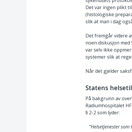
sykehusets protokollu
Det var ingen plikt 
(histologiske prepar
slik at man i dag ogs
Det fremgår videre a
noen diskusjon med Su
var selv ikke oppmer
systemer slik at rege
Når det gjelder saksf
Statens helseti
På bakgrunn av oven
Radiumhospitalet HF h
§ 2-2 som lyder:
”Helsetjenester som til