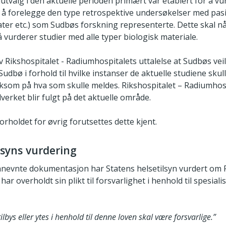
tvalg i den aktuelle perioden primært var etablert for å vur
til å forelegge den type retrospektive undersøkelser med pa
ater etc.) som Sudbøs forskning representerte. Dette skal n
å vurderer studier med alle typer biologisk materiale.
v Rikshospitalet - Radiumhospitalets uttalelse at Sudbøs vei
dbø i forhold til hvilke instanser de aktuelle studiene skulle
ksom på hva som skulle meldes. Rikshospitalet – Radiumhosp
lverket blir fulgt på det aktuelle område.
orholdet for øvrig forutsettes dette kjent.
lsyns vurdering
nevnte dokumentasjon har Statens helsetilsyn vurdert om R
ar overholdt sin plikt til forsvarlighet i henhold til spesial
bys eller ytes i henhold til denne loven skal være forsvarlige.”