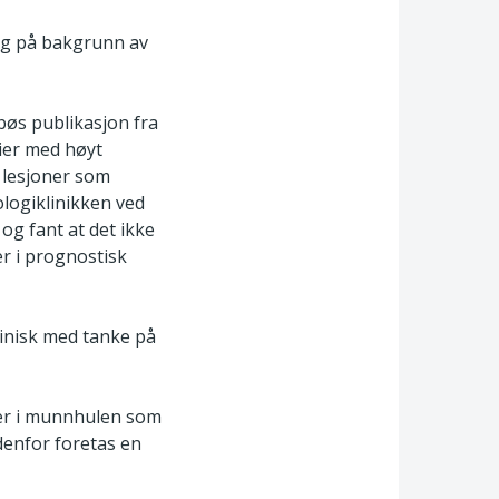
ing på bakgrunn av
bøs publikasjon fra
kier med høyt
e lesjoner som
logiklinikken ved
og fant at det ikke
er i prognostisk
linisk med tanke på
ier i munnhulen som
edenfor foretas en