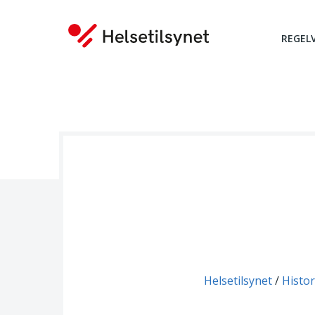
REGEL
Du er her:
Helsetilsynet
Histor