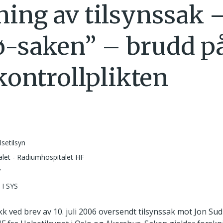
ning av tilsynssak 
-saken” – brudd p
kontrollplikten
lsetilsyn
alet - Radiumhospitalet HF
7
 I SYS
ikk ved brev av 10. juli 2006 oversendt tilsynssak mot Jon Su