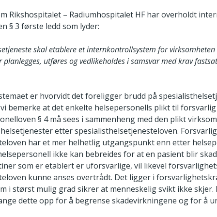
om Rikshospitalet – Radiumhospitalet HF har overholdt intern
en § 3 første ledd som lyder:
tjeneste skal etablere et internkontrollsystem for virksomheten 
 planlegges, utføres og vedlikeholdes i samsvar med krav fastsatt
temaet er hvorvidt det foreligger brudd på spesialisthelsetj
 bemerke at det enkelte helsepersonells plikt til forsvarlig
sonelloven § 4 må sees i sammenheng med den plikt virksomh
ge helsetjenester etter spesialisthelsetjenesteloven. Forsvar
steloven har et mer helhetlig utgangspunkt enn etter helse
elsepersonell ikke kan bebreides for at en pasient blir skad
iner som er etablert er uforsvarlige, vil likevel forsvarligh
teloven kunne anses overtrådt. Det ligger i forsvarlighetskr
 i størst mulig grad sikrer at menneskelig svikt ikke skjer.
fange dette opp for å begrense skadevirkningene og for å u