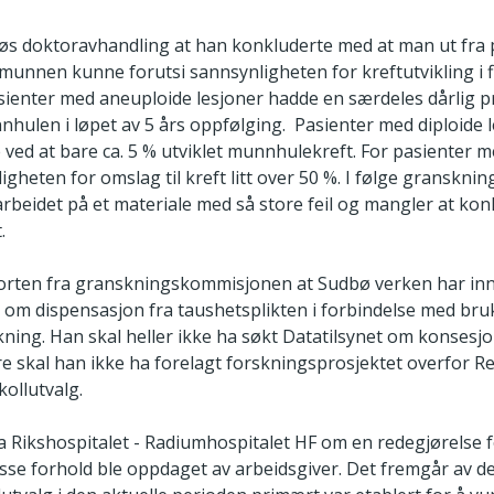
s doktoravhandling at han konkluderte med at man ut fra p
 i munnen kunne forutsi sannsynligheten for kreftutvikling i
sienter med aneuploide lesjoner hadde en særdeles dårlig p
nnhulen i løpet av 5 års oppfølging. Pasienter med diploide
ed at bare ca. 5 % utviklet munnhulekreft. For pasienter m
igheten for omslag til kreft litt over 50 %. I følge gransk
beidet på et materiale med så store feil og mangler at kon
.
orten fra granskningskommisjonen at Sudbø verken har in
t om dispensasjon fra taushetsplikten i forbindelse med bru
kning. Han skal heller ikke ha søkt Datatilsynet om konsesj
re skal han ikke ha forelagt forskningsprosjektet overfor R
ollutvalg.
ba Rikshospitalet - Radiumhospitalet HF om en redegjørelse 
sse forhold ble oppdaget av arbeidsgiver. Det fremgår av de