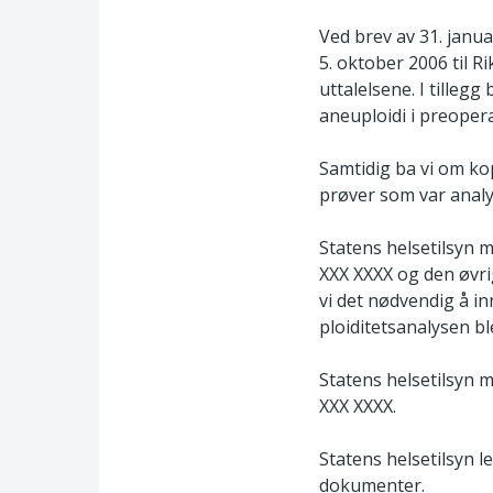
Ved brev av 31. janu
5. oktober 2006 til R
uttalelsene. I tilleg
aneuploidi i preopera
Samtidig ba vi om kop
prøver som var analys
Statens helsetilsyn m
XXX XXXX og den øvri
vi det nødvendig å in
ploiditetsanalysen bl
Statens helsetilsyn m
XXX XXXX.
Statens helsetilsyn 
dokumenter.