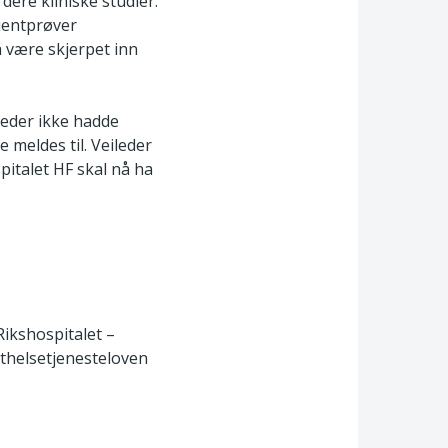
dere kliniske studier.
sientprøver
å være skjerpet inn
leder ikke hadde
 meldes til. Veileder
italet HF skal nå ha
ikshospitalet –
isthelsetjenesteloven