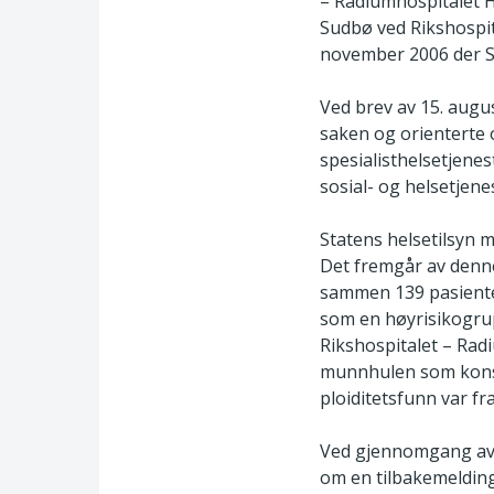
– Radiumhospitalet H
Sudbø ved Rikshospit
november 2006 der St
Ved brev av 15. augu
saken og orienterte o
spesialisthelsetjenes
sosial- og helsetjene
Statens helsetilsyn 
Det fremgår av denne a
sammen 139 pasienter
som en høyrisikogrup
Rikshospitalet – Radi
munnhulen som konse
ploiditetsfunn var fr
Ved gjennomgang av u
om en tilbakemelding