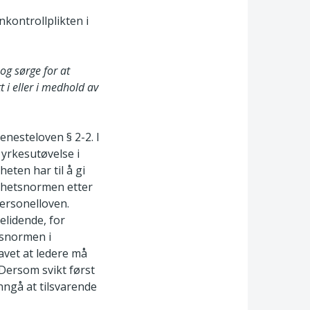
kontrollplikten i
og sørge for at
 i eller i medhold av
enesteloven § 2-2. I
 yrkesutøvelse i
eten har til å gi
lighetsnormen etter
personelloven.
elidende, for
etsnormen i
avet at ledere må
 Dersom svikt først
nngå at tilsvarende