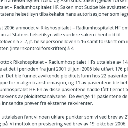
F fra Helsetilsynet i Oslo og Akershus. Saken gjelder forskn
alet – Radiumhospitalet HF. Saken mot Sudbø ble avsluttet v
atens helsetilsyn tilbakekalte hans autorisasjoner som leg
st 2006 anmodet vi Rikshospitalet – Radiumhospitalet HF om e
m at Statens helsetilsyn ville vurdere saken i henhold til
teloven § 2-2, jf. helsepersonelloven § 16 samt forskrift om i
sten (internkontrollforskriften) § 4.
mottok Rikshospitalet – Radiumhospitalet HFs uttalelse av 1
t det i perioden fra juni 2001 til juni 2006 ble utført 176 plo
. Det ble funnet avvikende ploiditetsfunn hos 22 pasienter.
pe for malign transformasjon, og 11 av pasientene ble be
umhospitalet HF. En av disse pasientene hadde fått fjernet t
kvens av ploiditetsanalysene. De øvrige 11 pasientene der
a innsendte prøver fra eksterne rekvirenter.
ttalelsen fant vi noen uklare punkter som vi ved brev av 
 på. Vi mottok en presisering ved brev av 19. oktober 2006.