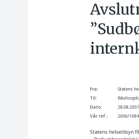
Avslut
”Sudbø
intern
Fra:
Statens he
Til:
Rikshospit
Dato:
28.08.200
Vår ref.:
2006/1684
Statens helsetilsyn f