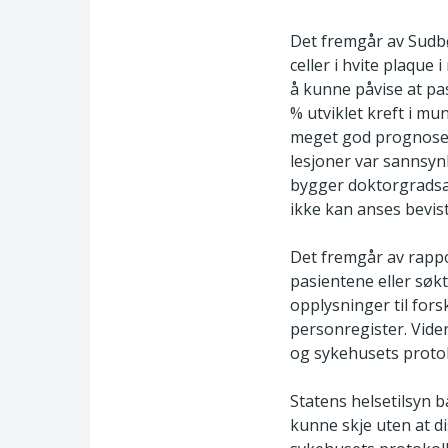
Det fremgår av Sudbø
celler i hvite plaque
å kunne påvise at pa
% utviklet kreft i mu
meget god prognose v
lesjoner var sannsynl
bygger doktorgradsar
ikke kan anses bevist
Det fremgår av rapp
pasientene eller søk
opplysninger til fors
personregister. Vide
og sykehusets protok
Statens helsetilsyn 
kunne skje uten at di