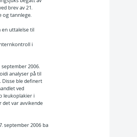
ingsjuks begått av
ed brev av 21.
e og tannlege.
n uttalelse til
nternkontroll i
4. september 2006.
idi analyser på til
 Disse ble definert
handlet ved
o leukoplakier i
 det var avvikende
27. september 2006 ba