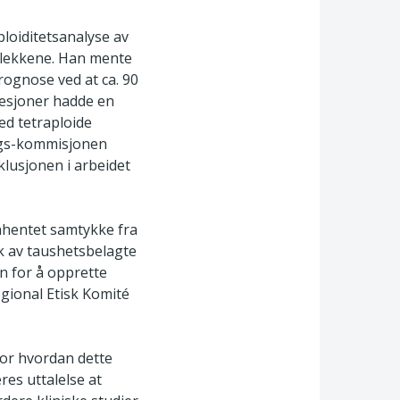
loiditetsanalyse av
 flekkene. Han mente
rognose ved at ca. 90
 lesjoner hadde en
ed tetraploide
nings-kommisjonen
klusjonen i arbeidet
nhentet samtykke fra
k av taushetsbelagte
on for å opprette
egional Etisk Komité
for hvordan dette
res uttalelse at