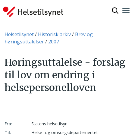
Vis søkef
Nav
Luk
Du er her:
Helsetilsynet
Historisk arkiv
Brev og
høringsuttalelser
2007
Høringsuttalelse - forslag
til lov om endring i
helsepersonelloven
Fra:
Statens helsetilsyn
Til:
Helse- og omsorgsdepartementet