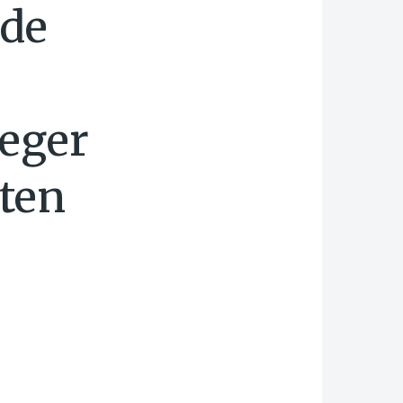
nde
eger
aten