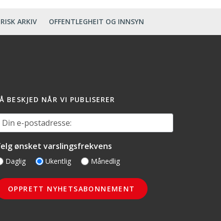
RISK ARKIV
OFFENTLEGHEIT OG INNSYN
Å BESKJED NÅR VI PUBLISERER
in e-postadresse:
elg ønsket varslingsfrekvens
Daglig
Ukentlig
Månedlig