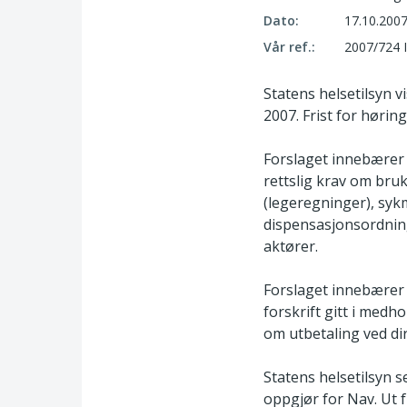
Dato:
17.10.200
Vår ref.:
2007/724 
Statens helsetilsyn v
2007. Frist for hørin
Forslaget innebærer a
rettslig krav om bru
(legeregninger), sykm
dispensasjonsordning
aktører.
Forslaget innebærer 
forskrift gitt i medho
om utbetaling ved di
Statens helsetilsyn 
oppgjør for Nav. Ut f