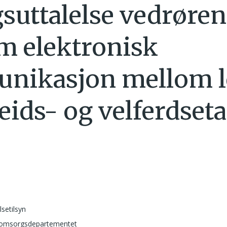
suttalelse vedrøre
m elektronisk
nikasjon mellom l
eids- og velferdset
lsetilsyn
 omsorgsdepartementet