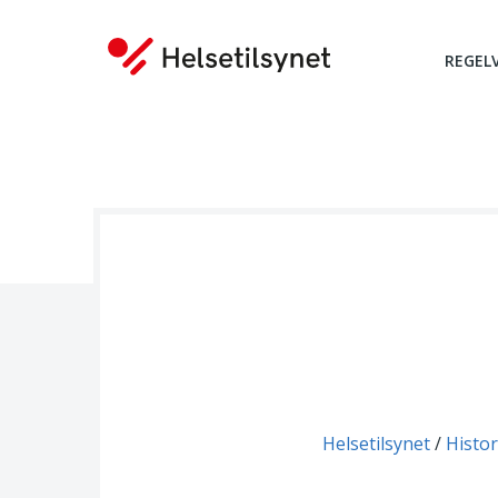
REGEL
Du er her:
Helsetilsynet
Histor