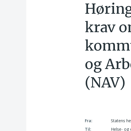
Høring
krav o
kommu
og Arb
(NAV)
Fra:
Statens he
Til:
Helse- og