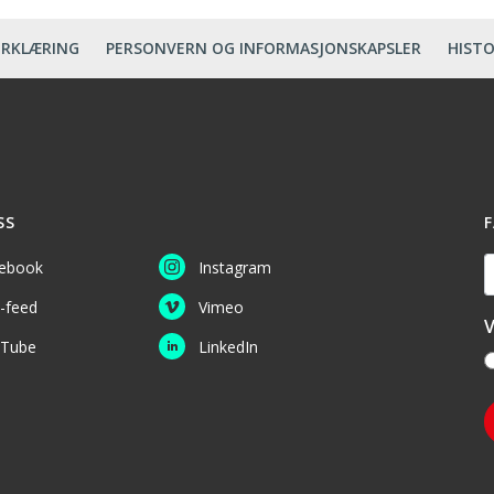
ERKLÆRING
PERSONVERN OG INFORMASJONSKAPSLER
HISTO
SS
F
D
ebook
Instagram
-feed
Vimeo
V
Tube
LinkedIn