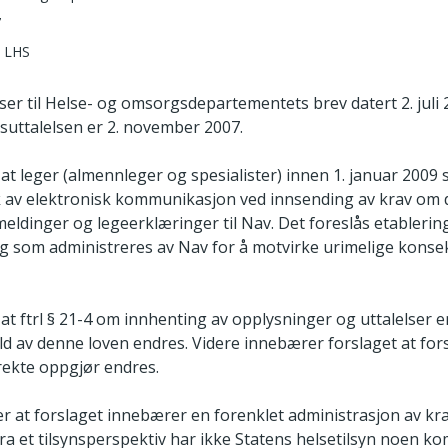
7
I LHS
iser til Helse- og omsorgsdepartementets brev datert 2. juli 2
gsuttalelsen er 2. november 2007.
t leger (almennleger og spesialister) innen 1. januar 2009 
k av elektronisk kommunikasjon ved innsending av krav om 
eldinger og legeerklæringer til Nav. Det foreslås etablerin
 som administreres av Nav for å motvirke urimelige konse
at ftrl § 21-4 om innhenting av opplysninger og uttalelser e
ld av denne loven endres. Videre innebærer forslaget at forskr
rekte oppgjør endres.
ser at forslaget innebærer en forenklet administrasjon av kr
ra et tilsynsperspektiv har ikke Statens helsetilsyn noen ko