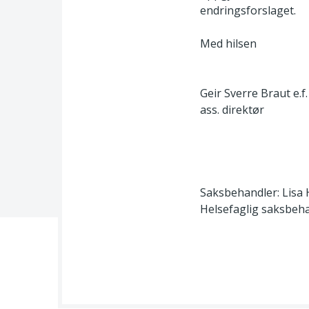
endringsforslaget.
Med hilsen
Geir Sverre Braut e.f.
ass. direktør
Saksbehandler: Lisa H
Helsefaglig saksbehan