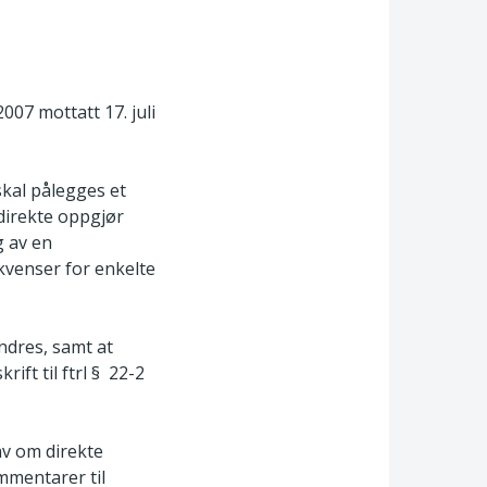
007 mottatt 17. juli
skal pålegges et
direkte oppgjør
g av en
kvenser for enkelte
ndres, samt at
ift til ftrl § 22-2
av om direkte
mmentarer til