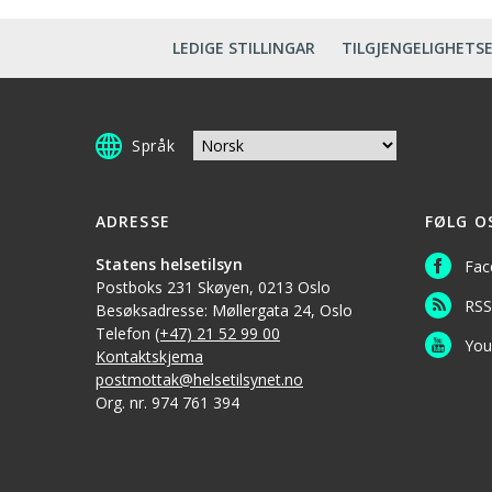
LEDIGE STILLINGAR
TILGJENGELIGHETS
Språk
ADRESSE
FØLG O
Statens helsetilsyn
Fac
Postboks 231 Skøyen, 0213 Oslo
RSS
Besøksadresse: Møllergata 24, Oslo
Telefon
(+47) 21 52 99 00
You
Kontaktskjema
postmottak@helsetilsynet.no
Org. nr. 974 761 394