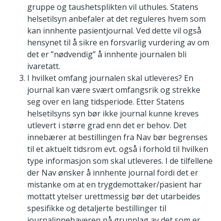
gruppe og taushetsplikten vil uthules. Statens
helsetilsyn anbefaler at det reguleres hvem som
kan innhente pasientjournal. Ved dette vil også
hensynet til å sikre en forsvarlig vurdering av om
det er ”nødvendig” å innhente journalen bli
ivaretatt.
I hvilket omfang journalen skal utleveres? En
journal kan være svært omfangsrik og strekke
seg over en lang tidsperiode. Etter Statens
helsetilsyns syn bør ikke journal kunne kreves
utlevert i større grad enn det er behov. Det
innebærer at bestillingen fra Nav bør begrenses
til et aktuelt tidsrom evt. også i forhold til hvilken
type informasjon som skal utleveres. I de tilfellene
der Nav ønsker å innhente journal fordi det er
mistanke om at en trygdemottaker/pasient har
mottatt ytelser urettmessig bør det utarbeides
spesifikke og detaljerte bestillinger til
journalinnehaveren på grunnlag av det som er