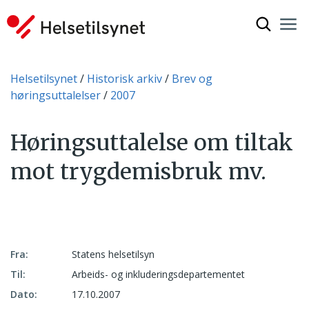
Vis søkef
Nav
Luk
Du er her:
Helsetilsynet
Historisk arkiv
Brev og
høringsuttalelser
2007
Høringsuttalelse om tiltak
mot trygdemisbruk mv.
Fra:
Statens helsetilsyn
Til:
Arbeids- og inkluderingsdepartementet
Dato:
17.10.2007