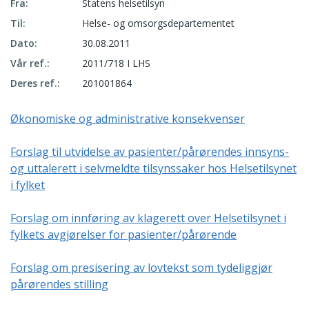
Fra:
Statens helsetilsyn
Til:
Helse- og omsorgsdepartementet
Dato:
30.08.2011
Vår ref.:
2011/718 I LHS
Deres ref.:
201001864
Økonomiske og administrative konsekvenser
Forslag til utvidelse av pasienter/pårørendes innsyns-
og uttalerett i selvmeldte tilsynssaker hos Helsetilsynet
i fylket
Forslag om innføring av klagerett over Helsetilsynet i
fylkets avgjørelser for pasienter/pårørende
Forslag om presisering av lovtekst som tydeliggjør
pårørendes stilling