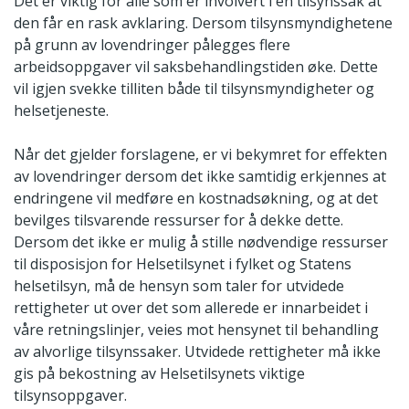
Det er viktig for alle som er involvert i en tilsynssak at
den får en rask avklaring. Dersom tilsynsmyndighetene
på grunn av lovendringer pålegges flere
arbeidsoppgaver vil saksbehandlingstiden øke. Dette
vil igjen svekke tilliten både til tilsynsmyndigheter og
helsetjeneste.
Når det gjelder forslagene, er vi bekymret for effekten
av lovendringer dersom det ikke samtidig erkjennes at
endringene vil medføre en kostnadsøkning, og at det
bevilges tilsvarende ressurser for å dekke dette.
Dersom det ikke er mulig å stille nødvendige ressurser
til disposisjon for Helsetilsynet i fylket og Statens
helsetilsyn, må de hensyn som taler for utvidede
rettigheter ut over det som allerede er innarbeidet i
våre retningslinjer, veies mot hensynet til behandling
av alvorlige tilsynssaker. Utvidede rettigheter må ikke
gis på bekostning av Helsetilsynets viktige
tilsynsoppgaver.