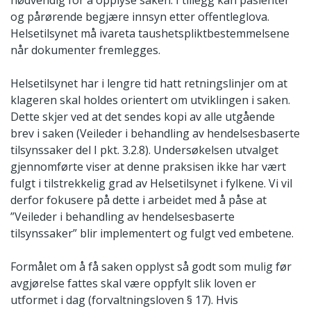
nødvendig for å opplyse saken. I tillegg kan pasienter
og pårørende begjære innsyn etter offentleglova.
Helsetilsynet må ivareta taushetspliktbestemmelsene
når dokumenter fremlegges.
Helsetilsynet har i lengre tid hatt retningslinjer om at
klageren skal holdes orientert om utviklingen i saken.
Dette skjer ved at det sendes kopi av alle utgående
brev i saken (Veileder i behandling av hendelsesbaserte
tilsynssaker del I pkt. 3.2.8). Undersøkelsen utvalget
gjennomførte viser at denne praksisen ikke har vært
fulgt i tilstrekkelig grad av Helsetilsynet i fylkene. Vi vil
derfor fokusere på dette i arbeidet med å påse at
”Veileder i behandling av hendelsesbaserte
tilsynssaker” blir implementert og fulgt ved embetene.
Formålet om å få saken opplyst så godt som mulig før
avgjørelse fattes skal være oppfylt slik loven er
utformet i dag (forvaltningsloven § 17). Hvis