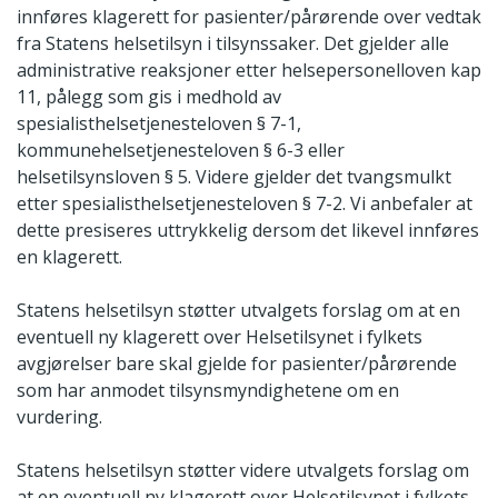
innføres klagerett for pasienter/pårørende over vedtak
fra Statens helsetilsyn i tilsynssaker. Det gjelder alle
administrative reaksjoner etter helsepersonelloven kap
11, pålegg som gis i medhold av
spesialisthelsetjenesteloven § 7-1,
kommunehelsetjenesteloven § 6-3 eller
helsetilsynsloven § 5. Videre gjelder det tvangsmulkt
etter spesialisthelsetjenesteloven § 7-2. Vi anbefaler at
dette presiseres uttrykkelig dersom det likevel innføres
en klagerett.
Statens helsetilsyn støtter utvalgets forslag om at en
eventuell ny klagerett over Helsetilsynet i fylkets
avgjørelser bare skal gjelde for pasienter/pårørende
som har anmodet tilsynsmyndighetene om en
vurdering.
Statens helsetilsyn støtter videre utvalgets forslag om
at en eventuell ny klagerett over Helsetilsynet i fylkets