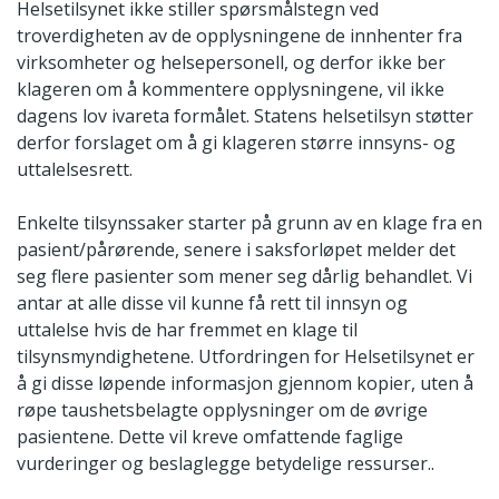
Helsetilsynet ikke stiller spørsmålstegn ved
troverdigheten av de opplysningene de innhenter fra
virksomheter og helsepersonell, og derfor ikke ber
klageren om å kommentere opplysningene, vil ikke
dagens lov ivareta formålet. Statens helsetilsyn støtter
derfor forslaget om å gi klageren større innsyns- og
uttalelsesrett.
Enkelte tilsynssaker starter på grunn av en klage fra en
pasient/pårørende, senere i saksforløpet melder det
seg flere pasienter som mener seg dårlig behandlet. Vi
antar at alle disse vil kunne få rett til innsyn og
uttalelse hvis de har fremmet en klage til
tilsynsmyndighetene. Utfordringen for Helsetilsynet er
å gi disse løpende informasjon gjennom kopier, uten å
røpe taushetsbelagte opplysninger om de øvrige
pasientene. Dette vil kreve omfattende faglige
vurderinger og beslaglegge betydelige ressurser..