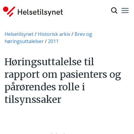
Vis søkef
Nav
Luk
Du er her:
Helsetilsynet
Historisk arkiv
Brev og
høringsuttalelser
2011
Høringsuttalelse til
rapport om pasienters og
pårørendes rolle i
tilsynssaker